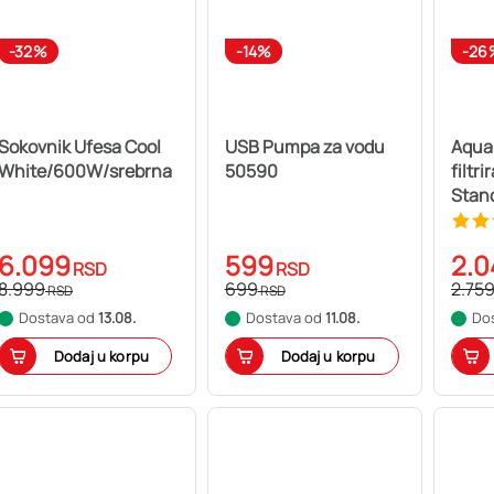
-32%
-14%
-26
Sokovnik Ufesa Cool
USB Pumpa za vodu
Aqua
White/600W/srebrna
50590
filtr
Stan
6.099
599
2.0
RSD
RSD
8.999
699
2.75
RSD
RSD
Dostava od
13.08.
Dostava od
11.08.
Do
Dodaj u korpu
Dodaj u korpu