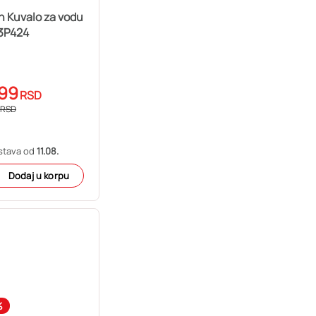
h Kuvalo za vodu
3P424
99
RSD
RSD
stava od
11.08.
Dodaj u korpu
%