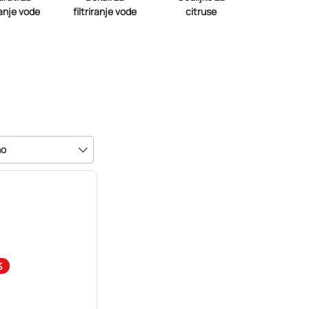
iranje vode
filtriranje vode
citruse
no
%