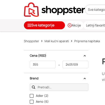
Sve kategor
Sve kategorije
Akcije
Letnji favorit
Shoppster
Mali kućni aparati
Priprema napitaka
Cena
(RSD)
–
U
Brend
v
Adler (2)
Aeno (6)