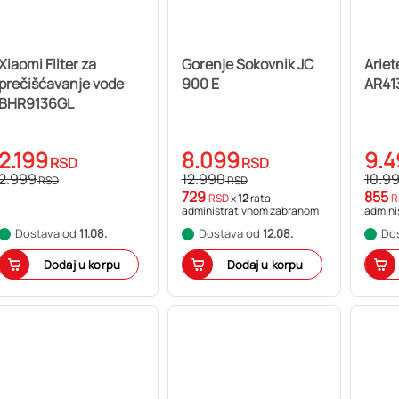
Xiaomi Filter za
Gorenje Sokovnik JC
Ariet
prečišćavanje vode
900 E
AR41
BHR9136GL
2.199
8.099
9.4
RSD
RSD
2.999
12.990
10.9
RSD
RSD
729
855
RSD
x
12
rata
R
administrativnom zabranom
admini
Dostava od
11.08.
Dostava od
12.08.
Do
Dodaj u korpu
Dodaj u korpu