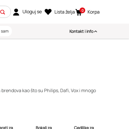
0
Uloguj se
Lista želja
Korpa
i sam
Kontakt i info
 brendova kao što su Philips, Dafi, Vox i mnogo
rati za
Bokali za
Cediljke za