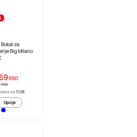
%
 Bokal za
iranje Big Milano
C
69
RSD
9
RSD
stava od
11.08.
Opcije