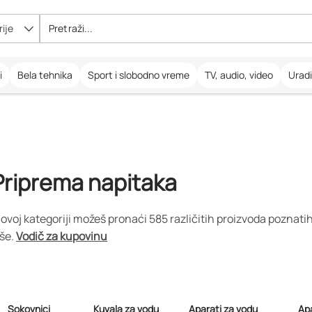
ije
i
Bela tehnika
Sport i slobodno vreme
TV, audio, video
Urad
Priprema napitaka
 ovoj kategoriji možeš pronaći 585 različitih proizvoda poznatih
iše.
Vodič za kupovinu
Sokovnici
Kuvala za vodu
Aparati za vodu
Apa