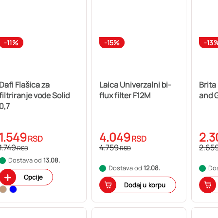
-11%
-15%
-13
Dafi Flašica za
Laica Univerzalni bi-
Brita 
filtriranje vode Solid
flux filter F12M
0,7
1.549
4.049
2.3
RSD
RSD
1.749
4.759
2.65
RSD
RSD
Dostava od
13.08.
Dostava od
12.08.
Do
Opcije
Dodaj u korpu