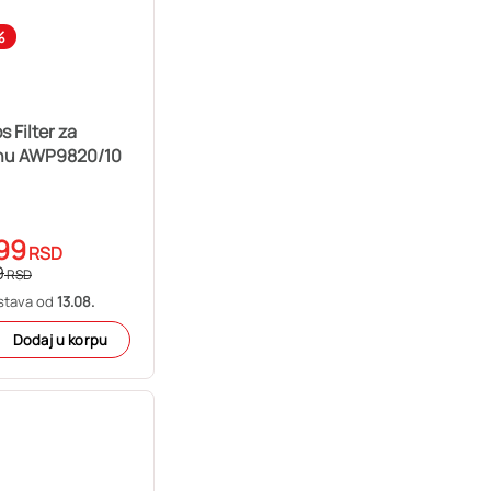
%
s Filter za
inu AWP9820/10
99
RSD
9
RSD
stava od
13.08.
Dodaj u korpu