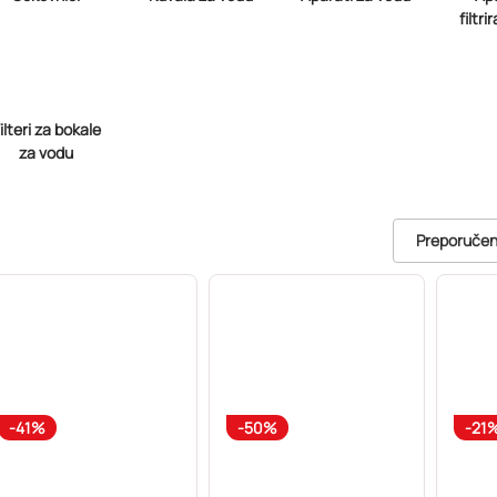
filtr
ilteri za bokale
za vodu
Preporuče
-41%
-50%
-21