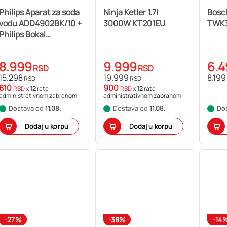
Philips Aparat za soda
Ninja Ketler 1.7l
Bosc
vodu ADD4902BK/10 +
3000W KT201EU
TWK
Philips Bokal
AWP2933WHT/31
8.999
9.999
6.4
RSD
RSD
15.298
19.999
8.199
RSD
RSD
810
900
RSD
x
12
rata
RSD
x
12
rata
administrativnom zabranom
administrativnom zabranom
Dostava od
11.08.
Dostava od
11.08.
Do
Dodaj u korpu
Dodaj u korpu
-27%
-38%
-14