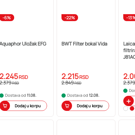
-6%
-22%
-13
Aquaphor Uložak EFG
BWT Filter bokal Vida
Laica
filtr
J81A
2.245
2.215
2.0
RSD
RSD
2.379
2.849
2.37
RSD
RSD
Do
Dostava od
11.08.
Dostava od
12.08.
Dodaj u korpu
Dodaj u korpu