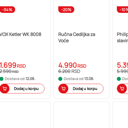
-34%
-20%
-10
VOX Ketler WK 8008
Ručna Cediljka za
Philip
Voće
slav
1.699
4.990
5.3
RSD
RSD
2.590
6.200
RSD
5.99
RSD
Dostava od
12.08.
Dostava od
13.08.
Do
Dodaj u korpu
Dodaj u korpu