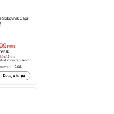
e Sokovnik Capri
3
99
RSD
99
RSD
SD
x
12
rata
strativnom zabranom
stava od
12.08.
Dodaj u korpu