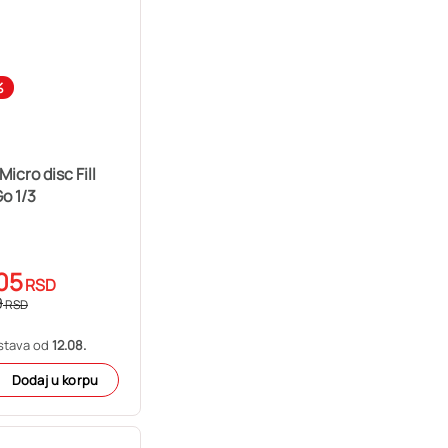
%
Micro disc Fill
and Go 1/3
05
RSD
9
RSD
stava od
12.08.
Dodaj u korpu