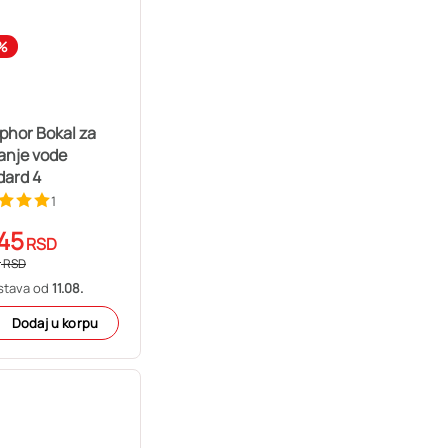
%
phor Bokal za
iranje vode
dard 4
1
45
RSD
9
RSD
stava od
11.08.
Dodaj u korpu