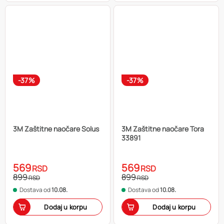
-37%
-37%
3M Zaštitne naočare Solus
3M Zaštitne naočare Tora
33891
569
569
RSD
RSD
899
899
RSD
RSD
Dostava od
10.08.
Dostava od
10.08.
Dodaj u korpu
Dodaj u korpu