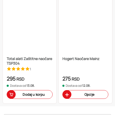
Total alati Zaštitne naočare
Hogert Naočare Mainz
TSP304
1
295
275
RSD
RSD
Dostava od
13.08.
Dostava od
12.08.
Dodaj u korpu
Opcije