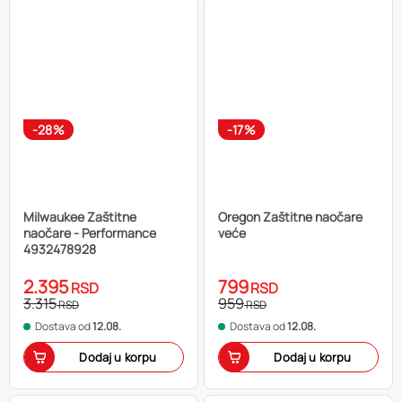
-28%
-17%
Milwaukee Zaštitne
Oregon Zaštitne naočare
naočare - Performance
veće
4932478928
2.395
799
RSD
RSD
3.315
959
RSD
RSD
Dostava od
12.08.
Dostava od
12.08.
Dodaj u korpu
Dodaj u korpu