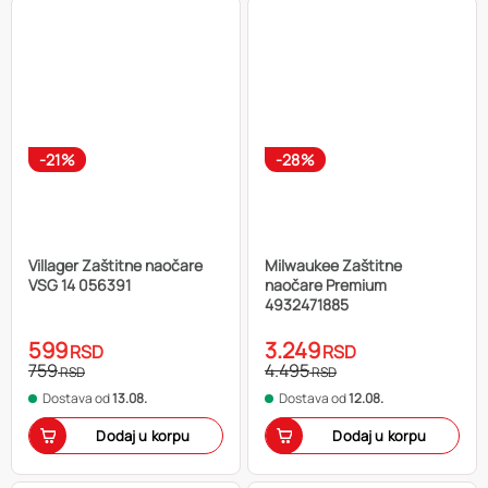
-21%
-28%
Villager Zaštitne naočare
Milwaukee Zaštitne
VSG 14 056391
naočare Premium
4932471885
599
3.249
RSD
RSD
759
4.495
RSD
RSD
Dostava od
13.08.
Dostava od
12.08.
Dodaj u korpu
Dodaj u korpu