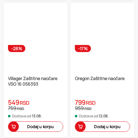
-28%
-17%
Villager Zaštitne naočare
Oregon Zaštitne naočare
VSG 16 056393
549
799
RSD
RSD
759
959
RSD
RSD
Dostava od
13.08.
Dostava od
12.08.
Dodaj u korpu
Dodaj u korpu