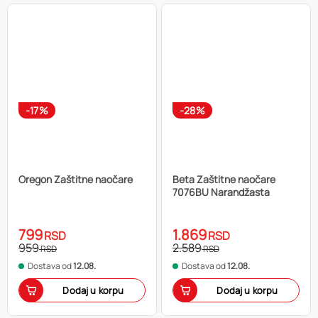
-17%
-28%
Oregon Zaštitne naočare
Beta Zaštitne naočare
7076BU Narandžasta
799
1.869
RSD
RSD
959
2.589
RSD
RSD
Dostava od
12.08.
Dostava od
12.08.
Dodaj u korpu
Dodaj u korpu