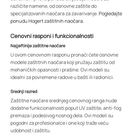
različite namene, od osnovne zaštite do
specijalizovanih naočara za zavarivanje.
Pogledajte
ponudu Hogert zaštitnih naočara
.
Cenovni rasponi i funkcionalnosti
Najjeftinije zaštitne naočare
U ovom cenovnom rasponu pronaći ćete osnovne
modele zaštitnih naočara koji pružaju zaštitu od
mehaničkih opasnosti i prašine. Ovi modeli su
idealni za povremene radove u bašti ili radionici.
Srednji razred
Zaštitne naočare srednjeg cenovnog ranga nude
dodatne funkcionalnosti poput UV zaštite, anti-fog
premaza i podesivog nosnog dela. Ovi modeli su
pogodni za profesionalce i one koji traže veću
udobnost i zaštitu.