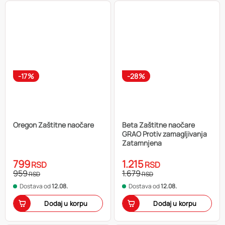
-17%
-28%
Oregon Zaštitne naočare
Beta Zaštitne naočare
GRAO Protiv zamagljivanja
Zatamnjena
799
1.215
RSD
RSD
959
1.679
RSD
RSD
Dostava od
12.08.
Dostava od
12.08.
Dodaj u korpu
Dodaj u korpu