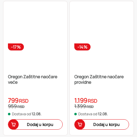
-17%
-14%
Oregon Zaštitne naočare
Oregon Zaštitne naočare
veće
providne
799
1.199
RSD
RSD
959
1.399
RSD
RSD
Dostava od
12.08.
Dostava od
12.08.
Dodaj u korpu
Dodaj u korpu