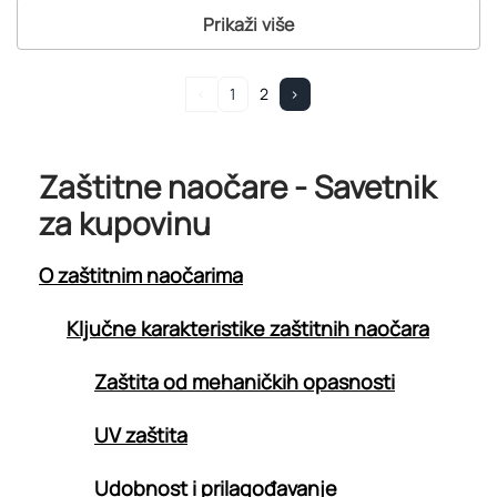
Prikaži više
<
1
2
>
Zaštitne naočare - Savetnik
za kupovinu
O zaštitnim naočarima
Ključne karakteristike zaštitnih naočara
Zaštita od mehaničkih opasnosti
UV zaštita
Udobnost i prilagođavanje