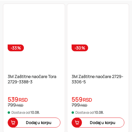
-33%
-30%
3M Zaštitne naočare Tora
3M Zaštitne naočare 2729-
2729-3388-3
3306-5
539
559
RSD
RSD
799
799
RSD
RSD
Dostava od
10.08.
Dostava od
10.08.
Dodaj u korpu
Dodaj u korpu