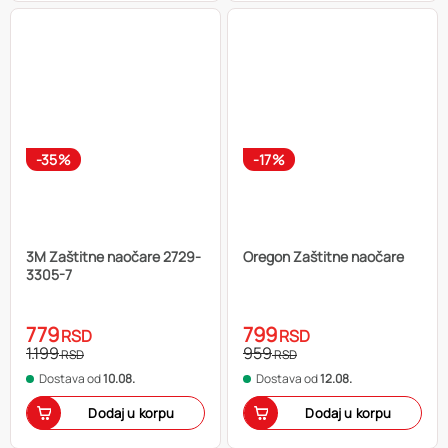
-35%
-17%
3M Zaštitne naočare 2729-
Oregon Zaštitne naočare
3305-7
779
799
RSD
RSD
1.199
959
RSD
RSD
Dostava od
10.08.
Dostava od
12.08.
Dodaj u korpu
Dodaj u korpu