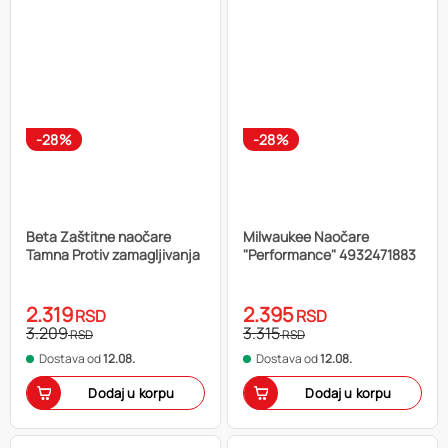
-28%
-28%
Beta Zaštitne naočare
Milwaukee Naočare
Tamna Protiv zamagljivanja
"Performance" 4932471883
2.319
2.395
RSD
RSD
3.209
3.315
RSD
RSD
Dostava od
12.08.
Dostava od
12.08.
Dodaj u korpu
Dodaj u korpu