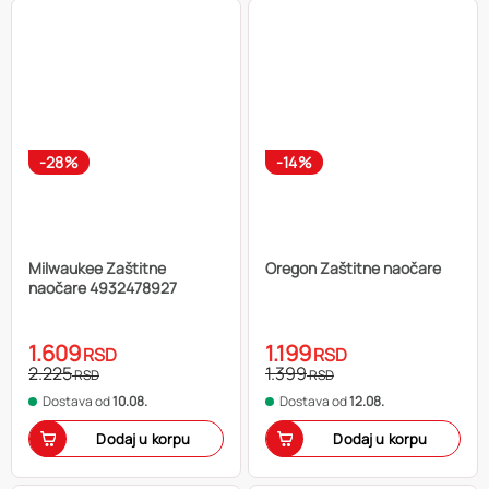
-28%
-14%
Milwaukee Zaštitne
Oregon Zaštitne naočare
naočare 4932478927
1.609
1.199
RSD
RSD
2.225
1.399
RSD
RSD
Dostava od
10.08.
Dostava od
12.08.
Dodaj u korpu
Dodaj u korpu