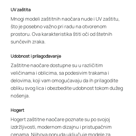
UV zaštita
Mnogi modeli zaštitnih naočara nude i UV zaštitu,
što je posebno važno pri radu na otvorenom
prostoru. Ova karakteristika štiti oči od štetnih
sunčevih zraka.
Udobnost i prilagođavanje
Zaštitne naočare dostupne su u različitim
veličinama i oblicima, sa podesivim trakama i
delovima, koji vam omogućavaju da ih prilagodite
obliku svog lica i obezbedite udobnost tokom dužeg
nošenja.
Hogert
Hogert zaštitne naočare poznate su po svojoj
izdržljivosti, modernom dizajnu i pristupačnim
cenama. Njihova ponuda uključuje modele za