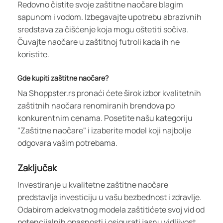
Redovno čistite svoje zaštitne naočare blagim
sapunom i vodom. Izbegavajte upotrebu abrazivnih
sredstava za čišćenje koja mogu oštetiti sočiva.
Čuvajte naočare u zaštitnoj futroli kada ih ne
koristite.
Gde kupiti zaštitne naočare?
Na Shoppster.rs pronaći ćete širok izbor kvalitetnih
zaštitnih naočara renomiranih brendova po
konkurentnim cenama. Posetite našu kategoriju
"Zaštitne naočare" i izaberite model koji najbolje
odgovara vašim potrebama.
Zaključak
Investiranje u kvalitetne zaštitne naočare
predstavlja investiciju u vašu bezbednost i zdravlje.
Odabirom adekvatnog modela zaštitićete svoj vid od
potencijalnih opasnosti i osigurati jasnu vidljivost