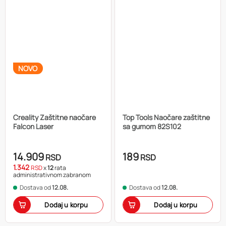
NOVO
Creality Zaštitne naočare
Top Tools Naočare zaštitne
Falcon Laser
sa gumom 82S102
14.909
189
RSD
RSD
1.342
RSD
x
12
rata
administrativnom zabranom
Dostava od
12.08.
Dostava od
12.08.
Dodaj u korpu
Dodaj u korpu