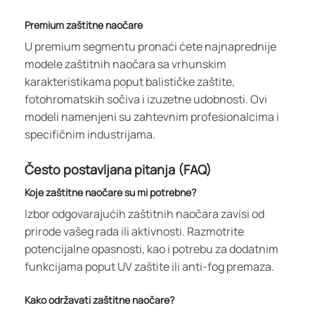
Premium zaštitne naočare
U premium segmentu pronaći ćete najnaprednije
modele zaštitnih naočara sa vrhunskim
karakteristikama poput balističke zaštite,
fotohromatskih sočiva i izuzetne udobnosti. Ovi
modeli namenjeni su zahtevnim profesionalcima i
specifičnim industrijama.
Često postavljana pitanja (FAQ)
Koje zaštitne naočare su mi potrebne?
Izbor odgovarajućih zaštitnih naočara zavisi od
prirode vašeg rada ili aktivnosti. Razmotrite
potencijalne opasnosti, kao i potrebu za dodatnim
funkcijama poput UV zaštite ili anti-fog premaza.
Kako održavati zaštitne naočare?