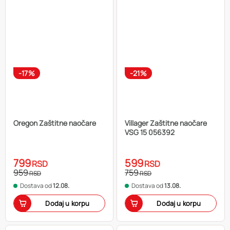
-17%
-21%
Oregon Zaštitne naočare
Villager Zaštitne naočare
VSG 15 056392
799
599
RSD
RSD
959
759
RSD
RSD
Dostava od
12.08.
Dostava od
13.08.
Dodaj u korpu
Dodaj u korpu