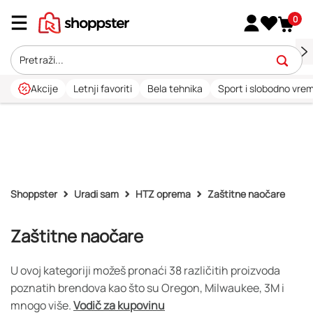
0
Akcije
Letnji favoriti
Bela tehnika
Sport i slobodno vre
Shoppster
Uradi sam
HTZ oprema
Zaštitne naočare
Zaštitne naočare
U ovoj kategoriji možeš pronaći 38 različitih proizvoda
poznatih brendova kao što su Oregon, Milwaukee, 3M i
mnogo više.
Vodič za kupovinu