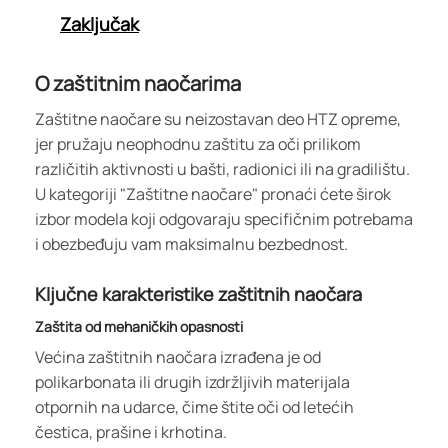
Zaključak
O zaštitnim naočarima
Zaštitne naočare su neizostavan deo HTZ opreme,
jer pružaju neophodnu zaštitu za oči prilikom
različitih aktivnosti u bašti, radionici ili na gradilištu.
U kategoriji "Zaštitne naočare" pronaći ćete širok
izbor modela koji odgovaraju specifičnim potrebama
i obezbeđuju vam maksimalnu bezbednost.
Ključne karakteristike zaštitnih naočara
Zaštita od mehaničkih opasnosti
Većina zaštitnih naočara izrađena je od
polikarbonata ili drugih izdržljivih materijala
otpornih na udarce, čime štite oči od letećih
čestica, prašine i krhotina.