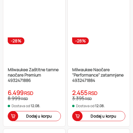
-28%
-28%
Milwaukee Zaštitne tamne
Milwaukee Naočare
naočare Premium
"Performance" zatamnjene
4932471886
4932471884
6.499
2.455
RSD
RSD
8.999
3.395
RSD
RSD
Dostava od
12.08.
Dostava od
12.08.
Dodaj u korpu
Dodaj u korpu