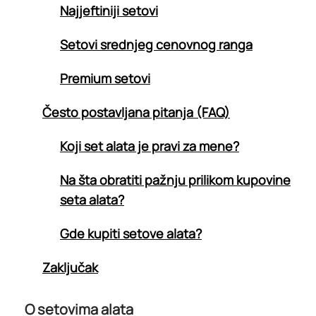
Najjeftiniji setovi
Setovi srednjeg cenovnog ranga
Premium setovi
Često postavljana pitanja (FAQ)
Koji set alata je pravi za mene?
Na šta obratiti pažnju prilikom kupovine
seta alata?
Gde kupiti setove alata?
Zaključak
O setovima alata