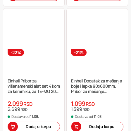
-22%
-21%
Einhell Pribor za
Einhell Dodatak za mešanje
višenamenski alat set 4 kom
boje i lepka 90x600mm,
za keramiku, za TE-MG 200,
Pribor za mešanje
TE-MG 18
boje/lepka max 60 lit.
2.099
1.099
RSD
RSD
2.699
1.399
RSD
RSD
Dostava od
11.08.
Dostava od
11.08.
Dodaj u korpu
Dodaj u korpu