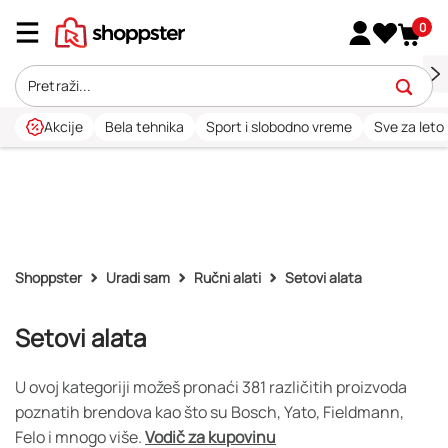
0
Akcije
Bela tehnika
Sport i slobodno vreme
Sve za leto
Shoppster
Uradi sam
Ručni alati
Setovi alata
Setovi alata
U ovoj kategoriji možeš pronaći 381 različitih proizvoda
poznatih brendova kao što su Bosch, Yato, Fieldmann,
Felo i mnogo više.
Vodič za kupovinu