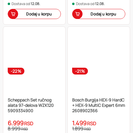
Dostava od
12.08.
Dostava od
12.08.
Dodaj u korpu
Dodaj u korpu
-22%
-21%
Scheppach Set ručnog
Bosch Burgija HEX-9 HardC
alata 97-delova WZK120
+ HEX-9 MultiC Expert 6mm
5909334900
2608902366
6.999
1.499
RSD
RSD
8.999
1.899
RSD
RSD