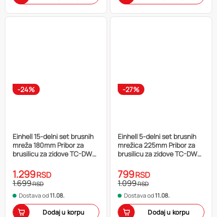
-24%
-27%
Einhell 15-delni set brusnih
Einhell 5-delni set brusnih
mreža 180mm Pribor za
mrežica 225mm Pribor za
brusilicu za zidove TC-DW
brusilicu za zidove TC-DW
180
225, TC-DW 225 X
1.299
799
RSD
RSD
1.699
1.099
RSD
RSD
Dostava od
11.08.
Dostava od
11.08.
Dodaj u korpu
Dodaj u korpu