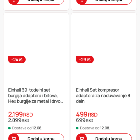
-24%
-29%
Einhell 39-todelni set
Einhell Set kompresor
burgija adaptera i bitova,
adaptera za naduvavanje 8
Hex burgije za metal i drvo,
delni
L-Box
2.199
499
RSD
RSD
2.899
699
RSD
RSD
Dostava od
12.08.
Dostava od
12.08.
Dodaj u korpu
Dodaj u korpu