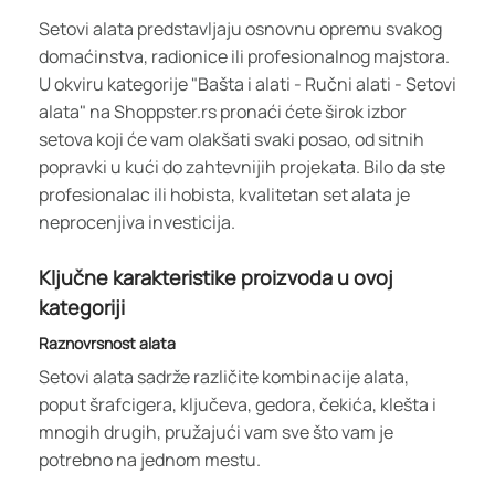
Setovi alata predstavljaju osnovnu opremu svakog
domaćinstva, radionice ili profesionalnog majstora.
U okviru kategorije "Bašta i alati - Ručni alati - Setovi
alata" na Shoppster.rs pronaći ćete širok izbor
setova koji će vam olakšati svaki posao, od sitnih
popravki u kući do zahtevnijih projekata. Bilo da ste
profesionalac ili hobista, kvalitetan set alata je
neprocenjiva investicija.
Ključne karakteristike proizvoda u ovoj
kategoriji
Raznovrsnost alata
Setovi alata sadrže različite kombinacije alata,
poput šrafcigera, ključeva, gedora, čekića, klešta i
mnogih drugih, pružajući vam sve što vam je
potrebno na jednom mestu.