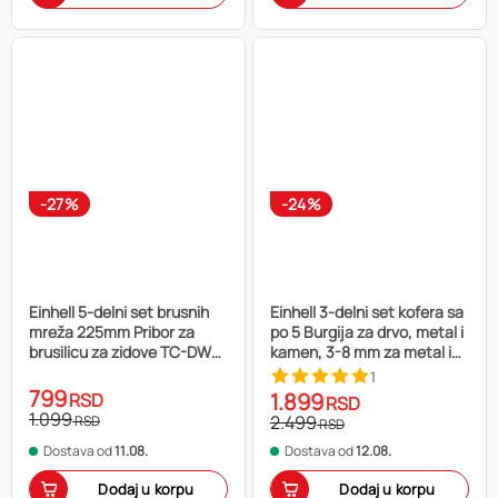
-27%
-24%
Einhell 5-delni set brusnih
Einhell 3-delni set kofera sa
mreža 225mm Pribor za
po 5 Burgija za drvo, metal i
brusilicu za zidove TC-DW
kamen, 3-8 mm za metal i
225, TC-DW 225 X
4-10 mm za drvo i kamen
1
799
1.899
RSD
RSD
1.099
2.499
RSD
RSD
Dostava od
11.08.
Dostava od
12.08.
Dodaj u korpu
Dodaj u korpu