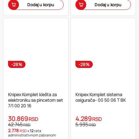
Dodaj u korpu
Dodaj u korpu
-28%
-28%
Knipex Komplet klešta za
Knipex Komplet sistema
elektroniku sa pincetom set
osigurača- 00 50 06 T BK
7/1 00 20 16
30.869
4.289
RSD
RSD
42.745
5.935
RSD
RSD
2.778
RSD
x
12
rata
administrativnom zabranom