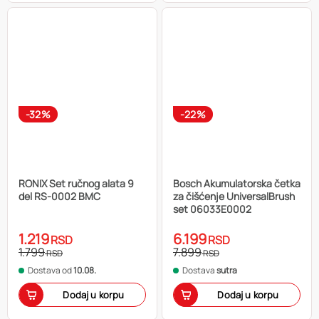
-32%
-22%
RONIX Set ručnog alata 9
Bosch Akumulatorska četka
del RS-0002 BMC
za čišćenje UniversalBrush
set 06033E0002
1.219
6.199
RSD
RSD
1.799
7.899
RSD
RSD
Dostava od
10.08.
Dostava
sutra
Dodaj u korpu
Dodaj u korpu