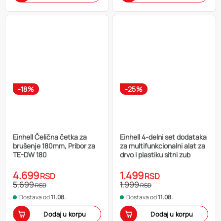
-18%
-25%
Einhell Čelična četka za
Einhell 4-delni set dodataka
brušenje 180mm, Pribor za
za multifunkcionalni alat za
TE-DW 180
drvo i plastiku sitni zub
4.699
1.499
RSD
RSD
5.699
1.999
RSD
RSD
Dostava od
11.08.
Dostava od
11.08.
Dodaj u korpu
Dodaj u korpu