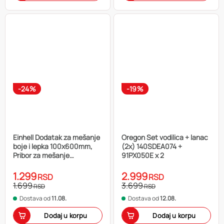
-24%
-19%
Einhell Dodatak za mešanje
Oregon Set vodilica + lanac
boje i lepka 100x600mm,
(2x) 140SDEA074 +
Pribor za mešanje
91PX050E x 2
boje/lepka max 40 lit.
1.299
2.999
RSD
RSD
1.699
3.699
RSD
RSD
Dostava od
11.08.
Dostava od
12.08.
Dodaj u korpu
Dodaj u korpu