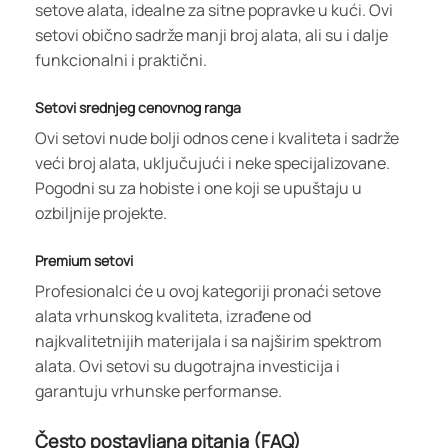
setove alata, idealne za sitne popravke u kući. Ovi
setovi obično sadrže manji broj alata, ali su i dalje
funkcionalni i praktični.
Setovi srednjeg cenovnog ranga
Ovi setovi nude bolji odnos cene i kvaliteta i sadrže
veći broj alata, uključujući i neke specijalizovane.
Pogodni su za hobiste i one koji se upuštaju u
ozbiljnije projekte.
Premium setovi
Profesionalci će u ovoj kategoriji pronaći setove
alata vrhunskog kvaliteta, izrađene od
najkvalitetnijih materijala i sa najširim spektrom
alata. Ovi setovi su dugotrajna investicija i
garantuju vrhunske performanse.
Često postavljana pitanja (FAQ)