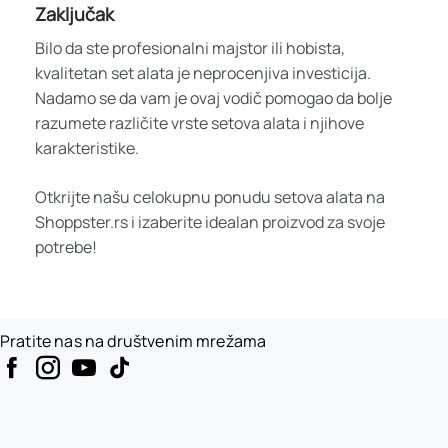
Zaključak
Bilo da ste profesionalni majstor ili hobista,
kvalitetan set alata je neprocenjiva investicija.
Nadamo se da vam je ovaj vodič pomogao da bolje
razumete različite vrste setova alata i njihove
karakteristike.
Otkrijte našu celokupnu ponudu setova alata na
Shoppster.rs i izaberite idealan proizvod za svoje
potrebe!
Pratite nas na društvenim mrežama