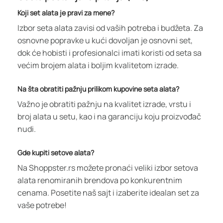
Koji set alata je pravi za mene?
Izbor seta alata zavisi od vaših potreba i budžeta. Za
osnovne popravke u kući dovoljan je osnovni set,
dok će hobisti i profesionalci imati koristi od seta sa
većim brojem alata i boljim kvalitetom izrade.
Na šta obratiti pažnju prilikom kupovine seta alata?
Važno je obratiti pažnju na kvalitet izrade, vrstu i
broj alata u setu, kao i na garanciju koju proizvođač
nudi.
Gde kupiti setove alata?
Na Shoppster.rs možete pronaći veliki izbor setova
alata renomiranih brendova po konkurentnim
cenama. Posetite naš sajt i izaberite idealan set za
vaše potrebe!