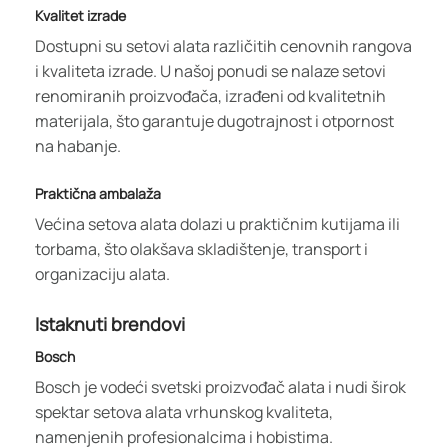
Kvalitet izrade
Dostupni su setovi alata različitih cenovnih rangova
i kvaliteta izrade. U našoj ponudi se nalaze setovi
renomiranih proizvođača, izrađeni od kvalitetnih
materijala, što garantuje dugotrajnost i otpornost
na habanje.
Praktična ambalaža
Većina setova alata dolazi u praktičnim kutijama ili
torbama, što olakšava skladištenje, transport i
organizaciju alata.
Istaknuti brendovi
Bosch
Bosch je vodeći svetski proizvođač alata i nudi širok
spektar setova alata vrhunskog kvaliteta,
namenjenih profesionalcima i hobistima.