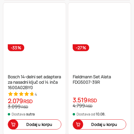
-33%
-27%
Bosch 14-delni set adaptera
Fieldmann Set Alata
za nasadni ključ od ¼ inča
FDG5007-39R
1600A02BY0
4
3.519
2.079
RSD
RSD
4.799
3.099
RSD
RSD
Dostava
sutra
Dostava od
10.08.
Dodaj u korpu
Dodaj u korpu