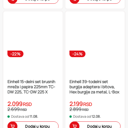
-22%
-24%
Einhell 15-delni set brusnih
Einhell 39-todelni set
mreža i papira 225mm TC-
burgija adaptera i bitova,
DW 225, TC-DW 225 X
Hex burgije za metal, L-Box
2.099
2.199
RSD
RSD
2.699
2.899
RSD
RSD
Dostava od
11.08.
Dostava od
12.08.
Dodaj u korpu
Dodaj u korpu