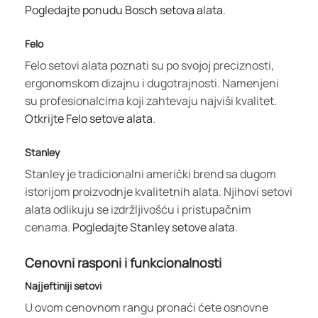
Pogledajte ponudu Bosch setova alata
.
Felo
Felo setovi alata poznati su po svojoj preciznosti,
ergonomskom dizajnu i dugotrajnosti. Namenjeni
su profesionalcima koji zahtevaju najviši kvalitet.
Otkrijte Felo setove alata
.
Stanley
Stanley je tradicionalni američki brend sa dugom
istorijom proizvodnje kvalitetnih alata. Njihovi setovi
alata odlikuju se izdržljivošću i pristupačnim
cenama.
Pogledajte Stanley setove alata
.
Cenovni rasponi i funkcionalnosti
Najjeftiniji setovi
U ovom cenovnom rangu pronaći ćete osnovne