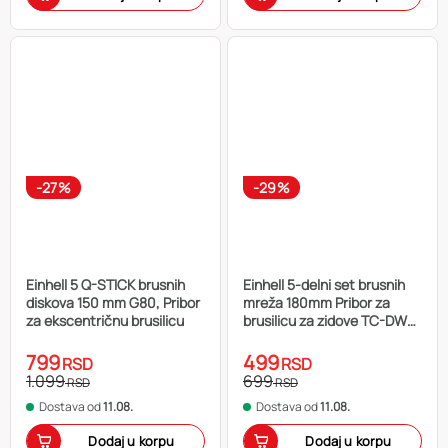
-27%
-29%
Einhell 5 Q-STICK brusnih
Einhell 5-delni set brusnih
diskova 150 mm G80, Pribor
mreža 180mm Pribor za
za ekscentričnu brusilicu
brusilicu za zidove TC-DW
180
799
499
RSD
RSD
1.099
699
RSD
RSD
Dostava od
11.08.
Dostava od
11.08.
Dodaj u korpu
Dodaj u korpu