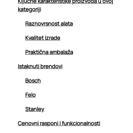
Ključne karakteristike proizvoda u ovoj
kategoriji
Raznovrsnost alata
Kvalitet izrade
Praktična ambalaža
Istaknuti brendovi
Bosch
Felo
Stanley
Cenovni rasponi i funkcionalnosti