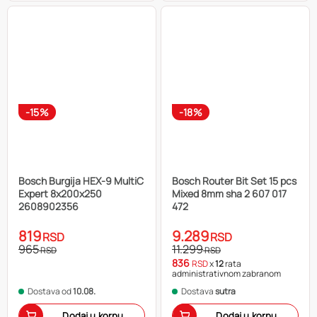
-15%
-18%
Bosch Burgija HEX-9 MultiC
Bosch Router Bit Set 15 pcs
Expert 8x200x250
Mixed 8mm sha 2 607 017
2608902356
472
819
9.289
RSD
RSD
965
11.299
RSD
RSD
836
RSD
x
12
rata
administrativnom zabranom
Dostava od
10.08.
Dostava
sutra
Dodaj u korpu
Dodaj u korpu