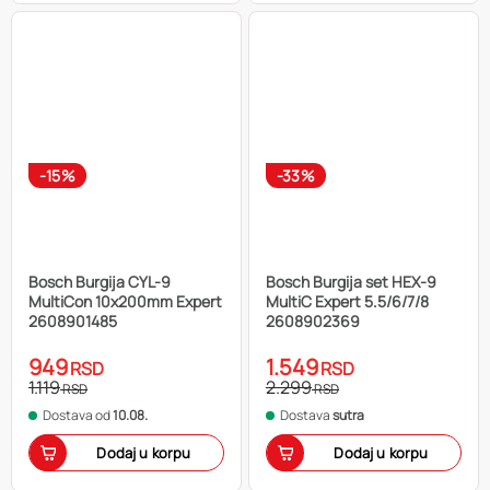
-15%
-33%
Bosch Burgija CYL-9
Bosch Burgija set HEX-9
MultiCon 10x200mm Expert
MultiC Expert 5.5/6/7/8
2608901485
2608902369
949
1.549
RSD
RSD
1.119
2.299
RSD
RSD
Dostava od
10.08.
Dostava
sutra
Dodaj u korpu
Dodaj u korpu