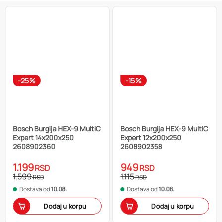
-25%
-15%
Bosch Burgija HEX-9 MultiC
Bosch Burgija HEX-9 MultiC
Expert 14x200x250
Expert 12x200x250
2608902360
2608902358
1.199
949
RSD
RSD
1.599
1.115
RSD
RSD
Dostava od
10.08.
Dostava od
10.08.
Dodaj u korpu
Dodaj u korpu