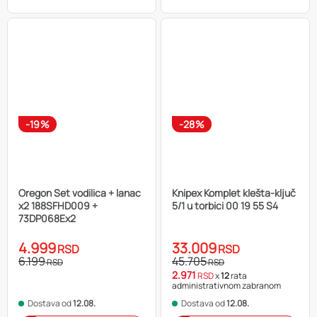
-19%
-28%
Oregon Set vodilica + lanac
Knipex Komplet klešta-ključ
x2 188SFHD009 +
5/1 u torbici 00 19 55 S4
73DP068Ex2
4.999
33.009
RSD
RSD
6.199
45.705
RSD
RSD
2.971
RSD
x
12
rata
administrativnom zabranom
Dostava od
12.08.
Dostava od
12.08.