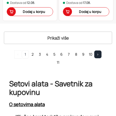
Dostava od
12.08.
Dostava od
17.08.
Dodaj u korpu
Dodaj u korpu
Prikaži više
<
1
2
3
4
5
6
7
8
9
10
>
11
Setovi alata - Savetnik za
kupovinu
O setovima alata