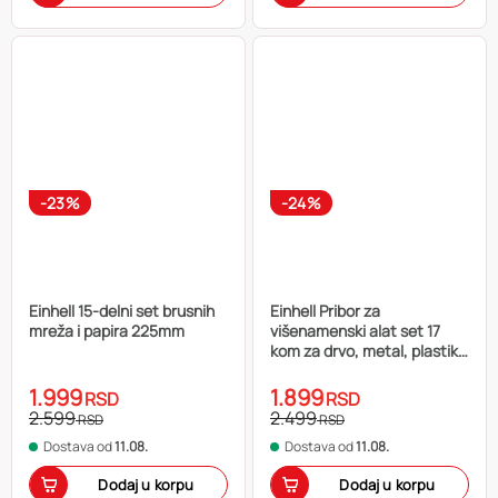
-23%
-24%
Einhell 15-delni set brusnih
Einhell Pribor za
mreža i papira 225mm
višenamenski alat set 17
kom za drvo, metal, plastiku
za TE-MG 200, TE-MG 18
1.999
1.899
RSD
RSD
2.599
2.499
RSD
RSD
Dostava od
11.08.
Dostava od
11.08.
Dodaj u korpu
Dodaj u korpu