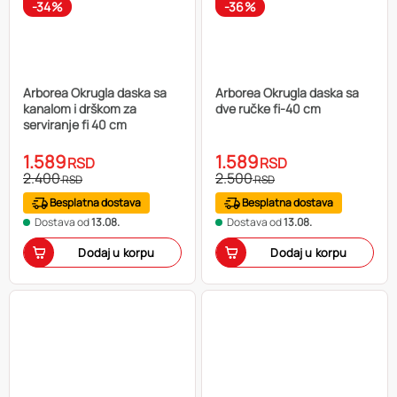
-34%
-36%
Arborea Okrugla daska sa
Arborea Okrugla daska sa
kanalom i drškom za
dve ručke fi-40 cm
serviranje fi 40 cm
1.589
1.589
RSD
RSD
2.400
2.500
RSD
RSD
Besplatna dostava
Besplatna dostava
Dostava od
13.08.
Dostava od
13.08.
Dodaj u korpu
Dodaj u korpu