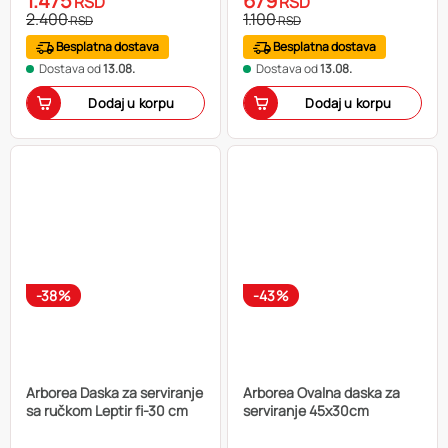
1.475
679
RSD
RSD
2.400
1.100
RSD
RSD
Besplatna dostava
Besplatna dostava
Dostava od
13.08.
Dostava od
13.08.
Dodaj u korpu
Dodaj u korpu
-38%
-43%
Arborea Daska za serviranje
Arborea Ovalna daska za
sa ručkom Leptir fi-30 cm
serviranje 45x30cm