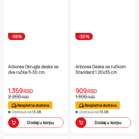
-38%
-30%
Arborea Okrugla daska sa
Arborea Daska sa ručkom
dve ručke fi-30 cm
Standard 1 20x35 cm
1.359
909
RSD
RSD
2.200
1.300
RSD
RSD
Besplatna dostava
Besplatna dostava
Dostava od
13.08.
Dostava od
13.08.
Dodaj u korpu
Dodaj u korpu