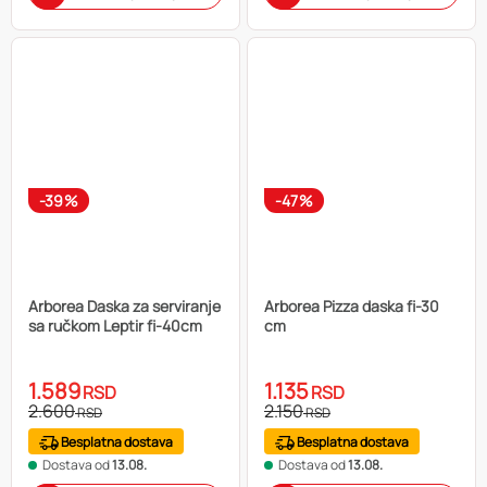
-39%
-47%
Arborea Daska za serviranje
Arborea Pizza daska fi-30
sa ručkom Leptir fi-40cm
cm
1.589
1.135
RSD
RSD
2.600
2.150
RSD
RSD
Besplatna dostava
Besplatna dostava
Dostava od
13.08.
Dostava od
13.08.