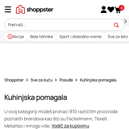
0
Akcije
Bela tehnika
Sport i slobodno vreme
Sve za leto
Shoppster
Sve za kuću
Posuđe
Kuhinjska pomagala
Kuhinjska pomagala
U ovoj kategoriji možeš pronaći 810 različitih proizvoda
poznatih brendova kao što su Fackelmann, Texell,
Metaltex i mnogo više.
Vodič za kupovinu