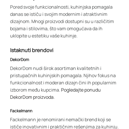
Pored svoje funkcionalnosti, kuhinjska pomagala
danas se ističu i svojim modernim i atraktivnim
dizajnom. Mnogi proizvodi dostupni su u različitim
bojama i stilovima, što vam omogućava da ih
uklopite u estetiku vaše kuhinje.
Istaknuti brendovi
DekorDom
DekorDom nudi širok asortiman kvalitetnih i
pristupаčnih kuhinjskih pomagala. Njihov fokus na
funkcionalnost i moderan dizajn čini ih popularnim
izborom među kupcima.
Pogledajte ponudu
DekorDom proizvoda
.
Fackelmann
Fackelmann je renomirani nemački brend koji se
ističe inovativnim i praktičnim rešenjima za kuhinju.