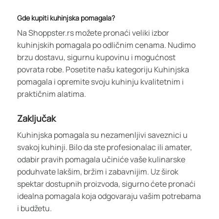
Gde kupiti kuhinjska pomagala?
Na Shoppster.rs možete pronaći veliki izbor
kuhinjskih pomagala po odličnim cenama. Nudimo
brzu dostavu, sigurnu kupovinu i mogućnost
povrata robe. Posetite našu kategoriju Kuhinjska
pomagala i opremite svoju kuhinju kvalitetnim i
praktičnim alatima.
Zaključak
Kuhinjska pomagala su nezamenljivi saveznici u
svakoj kuhinji. Bilo da ste profesionalac ili amater,
odabir pravih pomagala učiniće vaše kulinarske
poduhvate lakšim, bržim i zabavnijim. Uz širok
spektar dostupnih proizvoda, sigurno ćete pronaći
idealna pomagala koja odgovaraju vašim potrebama
i budžetu.