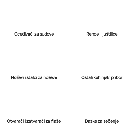
Oceđivači za sudove
Rende i ljuštilice
Noževi i stalci za noževe
Ostali kuhinjski pribor
Otvarači i zatvarači za flaše
Daske za sečenje