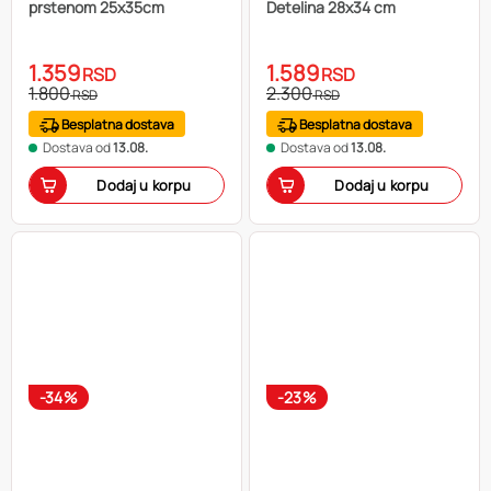
prstenom 25x35cm
Detelina 28x34 cm
1.359
1.589
RSD
RSD
1.800
2.300
RSD
RSD
Besplatna dostava
Besplatna dostava
Dostava od
13.08.
Dostava od
13.08.
Dodaj u korpu
Dodaj u korpu
-34%
-23%