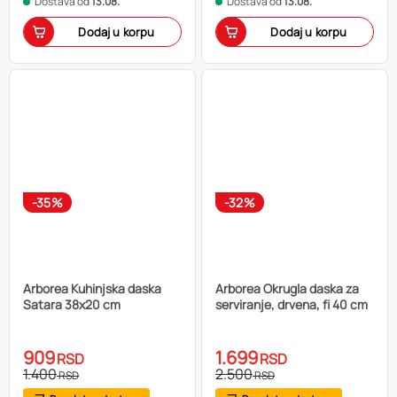
Dostava od
13.08.
Dostava od
13.08.
Dodaj u korpu
Dodaj u korpu
-35%
-32%
Arborea Kuhinjska daska
Arborea Okrugla daska za
Satara 38x20 cm
serviranje, drvena, fi 40 cm
909
1.699
RSD
RSD
1.400
2.500
RSD
RSD