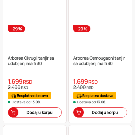
-29%
-29%
Arborea Okrugli tanjir sa
Arborea Osmougaoni tanjir
udubljenjima fi 30
sa udubljenjima fi 30
1.699
1.699
RSD
RSD
2.400
2.400
RSD
RSD
Besplatna dostava
Besplatna dostava
Dostava od
13.08.
Dostava od
13.08.
Dodaj u korpu
Dodaj u korpu