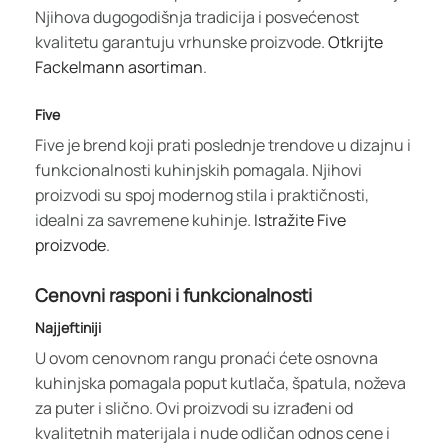
Njihova dugogodišnja tradicija i posvećenost
kvalitetu garantuju vrhunske proizvode.
Otkrijte
Fackelmann asortiman
.
Five
Five je brend koji prati poslednje trendove u dizajnu i
funkcionalnosti kuhinjskih pomagala. Njihovi
proizvodi su spoj modernog stila i praktičnosti,
idealni za savremene kuhinje.
Istražite Five
proizvode
.
Cenovni rasponi i funkcionalnosti
Najjeftiniji
U ovom cenovnom rangu pronaći ćete osnovna
kuhinjska pomagala poput kutlača, špatula, noževa
za puter i slično. Ovi proizvodi su izrađeni od
kvalitetnih materijala i nude odličan odnos cene i