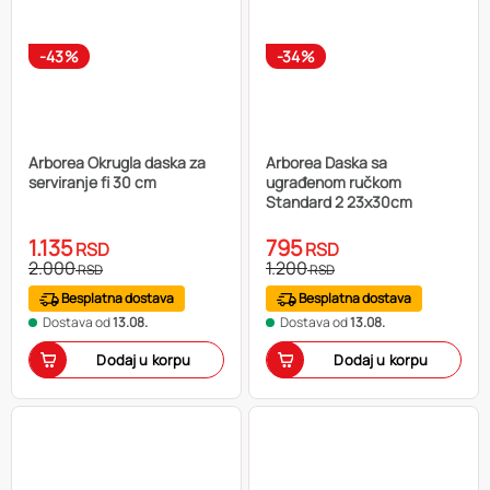
-43%
-34%
Arborea Okrugla daska za
Arborea Daska sa
serviranje fi 30 cm
ugrađenom ručkom
Standard 2 23x30cm
1.135
795
RSD
RSD
2.000
1.200
RSD
RSD
Besplatna dostava
Besplatna dostava
Dostava od
13.08.
Dostava od
13.08.
Dodaj u korpu
Dodaj u korpu