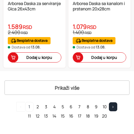
Arborea Daska za serviranje
Arborea Daska sa kanalom i
Gica 26x43cm
prstenom 20x28cm
1.589
1.079
RSD
RSD
2.400
1.400
RSD
RSD
Besplatna dostava
Besplatna dostava
Dostava od
13.08.
Dostava od
13.08.
Dodaj u korpu
Dodaj u korpu
Prikaži više
<
1
2
3
4
5
6
7
8
9
10
>
11
12
13
14
15
16
17
18
19
20