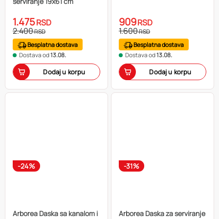
serviranje 19x61 cm
1.475
909
RSD
RSD
2.400
1.600
RSD
RSD
Besplatna dostava
Besplatna dostava
Dostava od
13.08.
Dostava od
13.08.
Dodaj u korpu
Dodaj u korpu
-24%
-31%
Arborea Daska sa kanalom i
Arborea Daska za serviranje