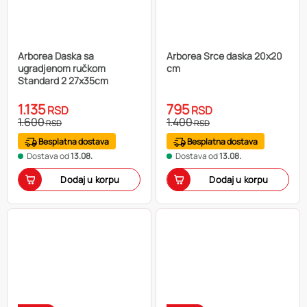
Arborea Daska sa
Arborea Srce daska 20x20
ugradjenom ručkom
cm
Standard 2 27x35cm
1.135
795
RSD
RSD
1.600
1.400
RSD
RSD
Besplatna dostava
Besplatna dostava
Dostava od
13.08.
Dostava od
13.08.
Dodaj u korpu
Dodaj u korpu