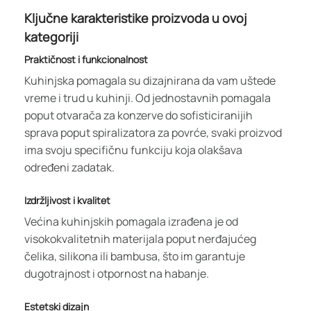
Ključne karakteristike proizvoda u ovoj
kategoriji
Praktičnost i funkcionalnost
Kuhinjska pomagala su dizajnirana da vam uštede
vreme i trud u kuhinji. Od jednostavnih pomagala
poput otvarača za konzerve do sofisticiranijih
sprava poput spiralizatora za povrće, svaki proizvod
ima svoju specifičnu funkciju koja olakšava
određeni zadatak.
Izdržljivost i kvalitet
Većina kuhinjskih pomagala izrađena je od
visokokvalitetnih materijala poput nerđajućeg
čelika, silikona ili bambusa, što im garantuje
dugotrajnost i otpornost na habanje.
Estetski dizajn