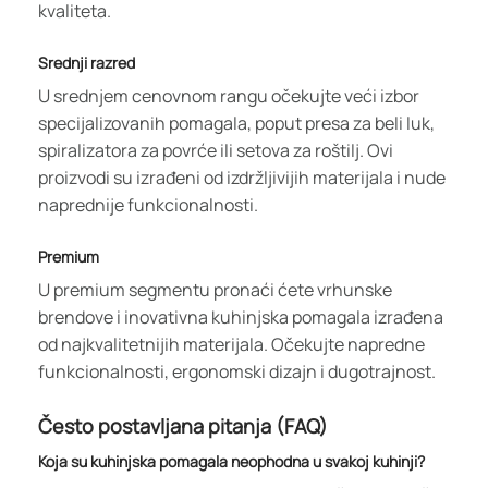
kvaliteta.
Srednji razred
U srednjem cenovnom rangu očekujte veći izbor
specijalizovanih pomagala, poput presa za beli luk,
spiralizatora za povrće ili setova za roštilj. Ovi
proizvodi su izrađeni od izdržljivijih materijala i nude
naprednije funkcionalnosti.
Premium
U premium segmentu pronaći ćete vrhunske
brendove i inovativna kuhinjska pomagala izrađena
od najkvalitetnijih materijala. Očekujte napredne
funkcionalnosti, ergonomski dizajn i dugotrajnost.
Često postavljana pitanja (FAQ)
Koja su kuhinjska pomagala neophodna u svakoj kuhinji?