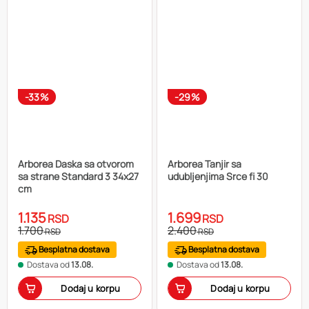
-33%
-29%
Arborea Daska sa otvorom
Arborea Tanjir sa
sa strane Standard 3 34x27
udubljenjima Srce fi 30
cm
1.135
1.699
RSD
RSD
1.700
2.400
RSD
RSD
Besplatna dostava
Besplatna dostava
Dostava od
13.08.
Dostava od
13.08.
Dodaj u korpu
Dodaj u korpu