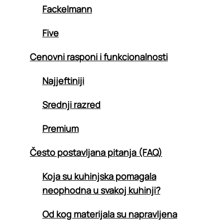
Fackelmann
Five
Cenovni rasponi i funkcionalnosti
Najjeftiniji
Srednji razred
Premium
Često postavljana pitanja (FAQ)
Koja su kuhinjska pomagala
neophodna u svakoj kuhinji?
Od kog materijala su napravljena