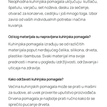
Neophodna kuhinjska pomagala uključuju: kutlaču,
špatulu, varjaču, set noževa, dasku za sečenje,
otvarač za konzerve, cediljku i još mnogo toga. Izbor
zavisi od vaših individualnih potreba i načina
kuvanja.
Od kog materijala su napravljena kuhinjska pomagala?
Kuhinjska pomagala izrađuju se od različitih
materijala poput nerđajućeg čelika, silikona, drveta,
plastike i bambusa. Svaki materijal ima svoje
prednosti i mane u pogledu izdržljivosti, održavanja i
uticaja na zdravlje.
Kako održavati kuhinjska pomagala?
Većina kuhinjskih pomagala može se prati u mašini
za sudove, ali uvek proverite uputstvo proizvođača.
Drvena pomagala je najbolje prati ručno kako bi se
sprečilo pucanje drveta.