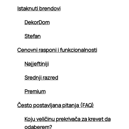
Istaknuti brendovi
DekorDom
Stefan
Cenovni rasponi i funkcionalnosti
Najjeftiniji
Srednji razred
Premium
Često postavljana pitanja (FAQ)
Koju veličinu prekrivača za krevet da
odaberem?