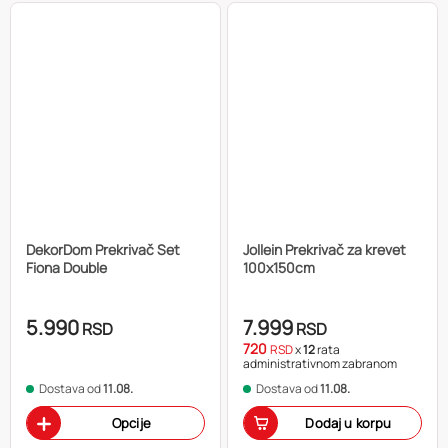
DekorDom Prekrivač Set
Jollein Prekrivač za krevet
Fiona Double
100x150cm
5.990
7.999
RSD
RSD
720
RSD
x
12
rata
administrativnom zabranom
Dostava od
11.08.
Dostava od
11.08.
Opcije
Dodaj u korpu