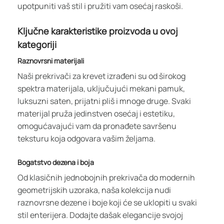
upotpuniti vaš stil i pružiti vam osećaj raskoši.
Ključne karakteristike proizvoda u ovoj
kategoriji
Raznovrsni materijali
Naši prekrivači za krevet izrađeni su od širokog
spektra materijala, uključujući mekani pamuk,
luksuzni saten, prijatni pliš i mnoge druge. Svaki
materijal pruža jedinstven osećaj i estetiku,
omogućavajući vam da pronađete savršenu
teksturu koja odgovara vašim željama.
Bogatstvo dezena i boja
Od klasičnih jednobojnih prekrivača do modernih
geometrijskih uzoraka, naša kolekcija nudi
raznovrsne dezene i boje koji će se uklopiti u svaki
stil enterijera. Dodajte dašak elegancije svojoj