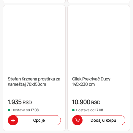
Stefan Krznena prostirka za
Cilek Prekrivač Ducy
nameštaj 70x150cm
145x230 cm
1.935
10.900
RSD
RSD
Dostava od
17.08.
Dostava od
17.08.
Opcije
Dodaj u korpu