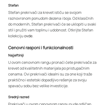
Stefan
Stefan prekrivači za krevet ističu se svojom
raznovrsnom ponudom dezena i boja. Od klasičnih
do modernih, Stefan prekrivači će se uklopiti u svaki
stil i pružiti vam toplinu i udobnost. Otkrijte Stefan
kolekciju
ovde
.
Cenovni rasponi i funkcionalnosti
Najjeftiniji
U ovom cenovnom rangu pronaći ćete prekrivače za
krevet od kvalitetnih materijala po pristupačnim
cenama. Ovi prekrivači idealni su za one koji traže
praktično i estetski dopadljivo rešenje za svoju
spavaću sobu bez velike investicije.
Srednji razred
Prekrivači u ovom cenovnom rangu nude odličan