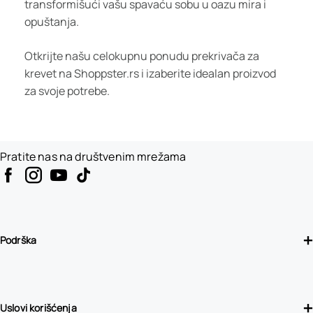
transformišući vašu spavaću sobu u oazu mira i
opuštanja.
Otkrijte našu celokupnu ponudu prekrivača za
krevet na Shoppster.rs i izaberite idealan proizvod
za svoje potrebe.
Pratite nas na društvenim mrežama
Podrška
Uslovi korišćenja