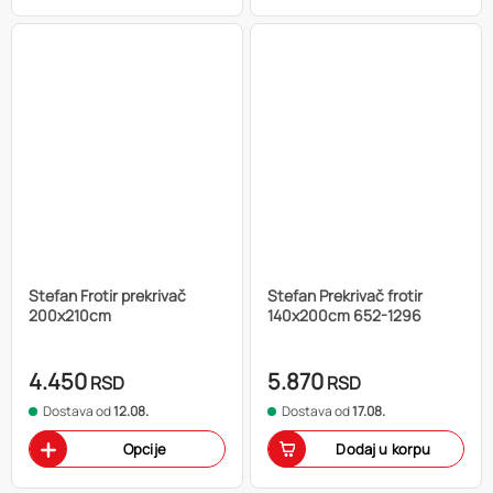
Stefan Frotir prekrivač
Stefan Prekrivač frotir
200x210cm
140x200cm 652-1296
4.450
5.870
RSD
RSD
Dostava od
12.08.
Dostava od
17.08.
Opcije
Dodaj u korpu