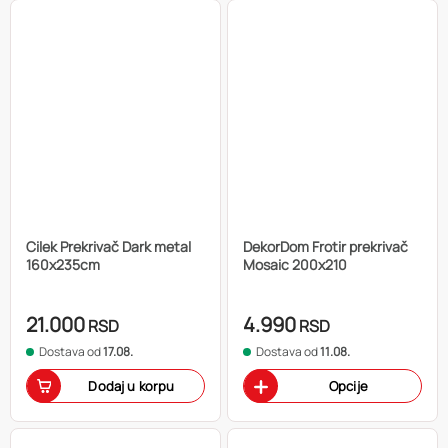
Cilek Prekrivač Dark metal
DekorDom Frotir prekrivač
160x235cm
Mosaic 200x210
21.000
4.990
RSD
RSD
Dostava od
17.08.
Dostava od
11.08.
Dodaj u korpu
Opcije