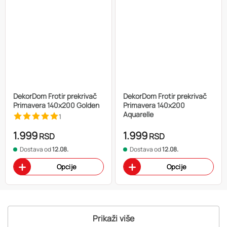
DekorDom Frotir prekrivač
DekorDom Frotir prekrivač
Primavera 140x200 Golden
Primavera 140x200
Aquarelle
1
1.999
1.999
RSD
RSD
Dostava od
12.08.
Dostava od
12.08.
Opcije
Opcije
Prikaži više