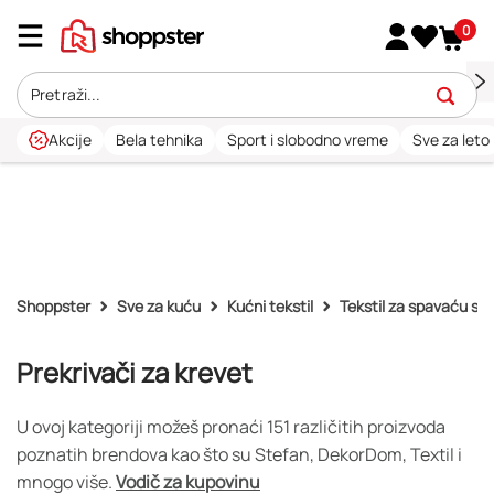
0
Akcije
Bela tehnika
Sport i slobodno vreme
Sve za leto
Shoppster
Sve za kuću
Kućni tekstil
Tekstil za spavaću so
Prekrivači za krevet
U ovoj kategoriji možeš pronaći 151 različitih proizvoda
poznatih brendova kao što su Stefan, DekorDom, Textil i
mnogo više.
Vodič za kupovinu