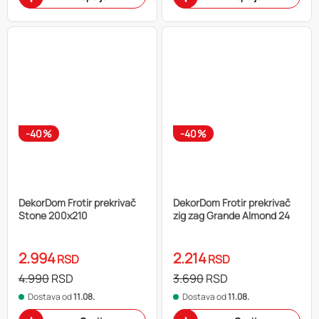
-40%
-40%
DekorDom Frotir prekrivač
DekorDom Frotir prekrivač
Stone 200x210
zig zag Grande Almond 24
2.994
2.214
RSD
RSD
4.990
RSD
3.690
RSD
Dostava od
11.08.
Dostava od
11.08.