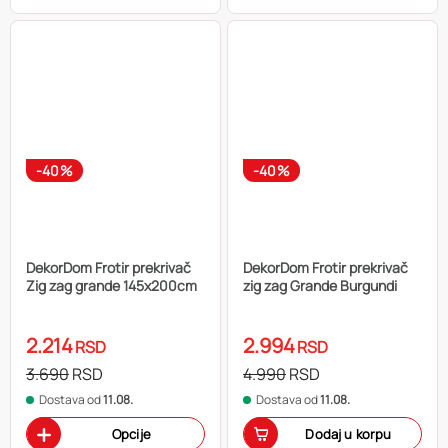
-40%
-40%
DekorDom Frotir prekrivač
DekorDom Frotir prekrivač
Zig zag grande 145x200cm
zig zag Grande Burgundi
2.214
2.994
RSD
RSD
3.690
RSD
4.990
RSD
Dostava od
11.08.
Dostava od
11.08.
Opcije
Dodaj u korpu