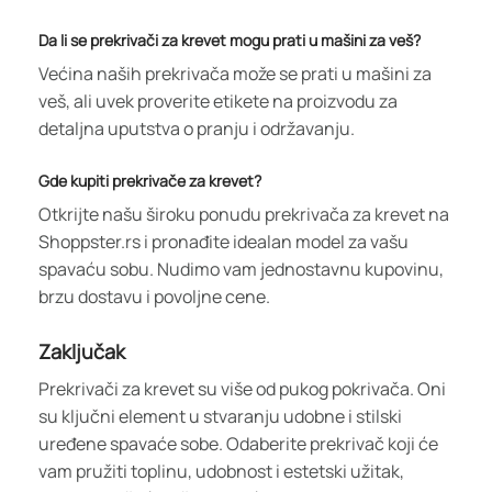
Da li se prekrivači za krevet mogu prati u mašini za veš?
Većina naših prekrivača može se prati u mašini za
veš, ali uvek proverite etikete na proizvodu za
detaljna uputstva o pranju i održavanju.
Gde kupiti prekrivače za krevet?
Otkrijte našu široku ponudu prekrivača za krevet na
Shoppster.rs i pronađite idealan model za vašu
spavaću sobu. Nudimo vam jednostavnu kupovinu,
brzu dostavu i povoljne cene.
Zaključak
Prekrivači za krevet su više od pukog pokrivača. Oni
su ključni element u stvaranju udobne i stilski
uređene spavaće sobe. Odaberite prekrivač koji će
vam pružiti toplinu, udobnost i estetski užitak,