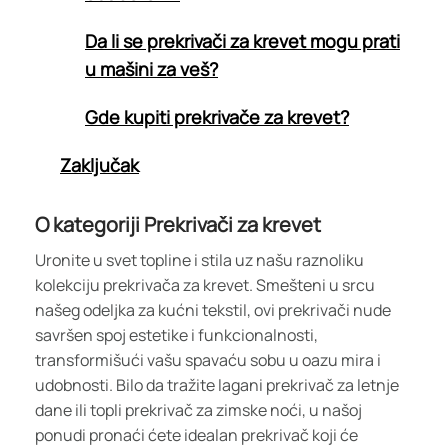
Da li se prekrivači za krevet mogu prati
u mašini za veš?
Gde kupiti prekrivače za krevet?
Zaključak
O kategoriji Prekrivači za krevet
Uronite u svet topline i stila uz našu raznoliku
kolekciju prekrivača za krevet. Smešteni u srcu
našeg odeljka za kućni tekstil, ovi prekrivači nude
savršen spoj estetike i funkcionalnosti,
transformišući vašu spavaću sobu u oazu mira i
udobnosti. Bilo da tražite lagani prekrivač za letnje
dane ili topli prekrivač za zimske noći, u našoj
ponudi pronaći ćete idealan prekrivač koji će