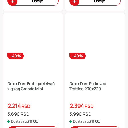
Opcije
Opcije
-40%
-40%
DekorDom Frotir prekrivač
DekorDom Prekrivač
zig zag Grande Mint
Trattino 200x220
2.214
2.394
RSD
RSD
3.690
RSD
3.990
RSD
Dostava od
11.08.
Dostava od
11.08.