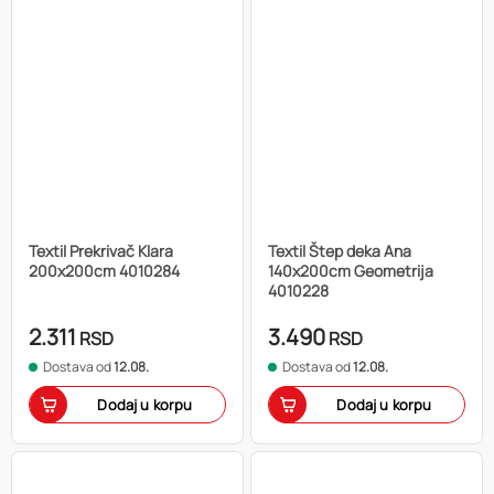
Textil Prekrivač Klara
Textil Štep deka Ana
200x200cm 4010284
140x200cm Geometrija
4010228
2.311
3.490
RSD
RSD
Dostava od
12.08.
Dostava od
12.08.
Dodaj u korpu
Dodaj u korpu