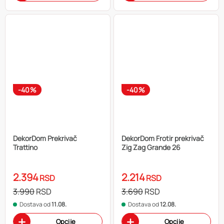
-40%
-40%
DekorDom Prekrivač
DekorDom Frotir prekrivač
Trattino
Zig Zag Grande 26
2.394
2.214
RSD
RSD
3.990
RSD
3.690
RSD
Dostava od
11.08.
Dostava od
12.08.
Opcije
Opcije