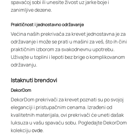
spavaćoj sobi ili unesite živost uz jarke boje i
zanimljive dezene.
Praktičnost i jednostavno održavanje
Većina naših prekrivača za krevet jednostavna je za
održavanje i može se prati u mašini za veš, što ih čini
praktičnim izborom za svakodnevnu upotrebu.
Uživajte u toplini i lepoti bez brige o komplikovanom
održavanju.
Istaknuti brendovi
DekorDom
DekorDom prekrivači za krevet poznati su po svojoj
eleganciji i pristupačnim cenama. Izrađeni od
kvalitetnih materijala, ovi prekrivači će uneti dašak
luksuza u vašu spavaću sobu. Pogledajte DekorDom
kolekciju
ovde
.