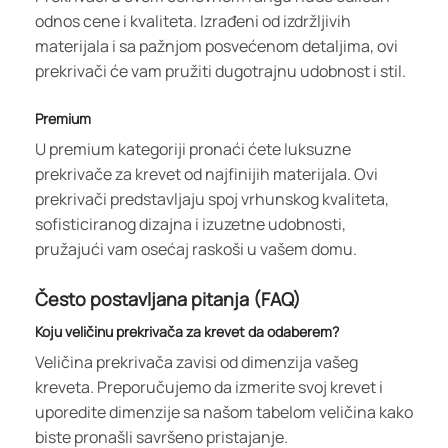
odnos cene i kvaliteta. Izrađeni od izdržljivih
materijala i sa pažnjom posvećenom detaljima, ovi
prekrivači će vam pružiti dugotrajnu udobnost i stil.
Premium
U premium kategoriji pronaći ćete luksuzne
prekrivače za krevet od najfinijih materijala. Ovi
prekrivači predstavljaju spoj vrhunskog kvaliteta,
sofisticiranog dizajna i izuzetne udobnosti,
pružajući vam osećaj raskoši u vašem domu.
Često postavljana pitanja (FAQ)
Koju veličinu prekrivača za krevet da odaberem?
Veličina prekrivača zavisi od dimenzija vašeg
kreveta. Preporučujemo da izmerite svoj krevet i
uporedite dimenzije sa našom tabelom veličina kako
biste pronašli savršeno pristajanje.