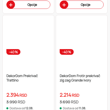
Opcije
Opcije
-40%
-40%
DekorDom Prekrivač
DekorDom Frotir prekrivač
Trattino
zig zag Grande Ivory
2.394
2.214
RSD
RSD
3.990
RSD
3.690
RSD
Dostava od
12.08.
Dostava od
11.08.