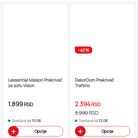
-40%
Lessentiel Maison Prekrivač
DekorDom Prekrivač
za sofu Vision
Trattino
1.899
2.394
RSD
RSD
3.990
RSD
Dostava od
10.08.
Dostava od
12.08.
Opcije
Opcije