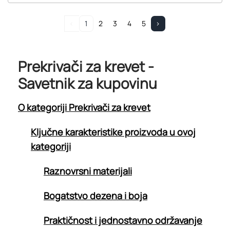
<
1
2
3
4
5
>
Prekrivači za krevet -
Savetnik za kupovinu
O kategoriji Prekrivači za krevet
Ključne karakteristike proizvoda u ovoj
kategoriji
Raznovrsni materijali
Bogatstvo dezena i boja
Praktičnost i jednostavno održavanje