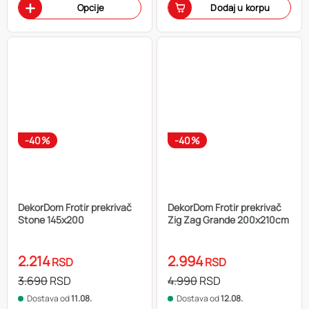
Opcije
Dodaj u korpu
-40%
-40%
DekorDom Frotir prekrivač
DekorDom Frotir prekrivač
Stone 145x200
Zig Zag Grande 200x210cm
2.214
2.994
RSD
RSD
3.690
RSD
4.990
RSD
Dostava od
11.08.
Dostava od
12.08.