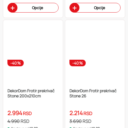
Opcije
Opcije
-40%
-40%
DekorDom Frotir prekrivač
DekorDom Frotir prekrivač
Stone 200x210cm
Stone 26
2.994
2.214
RSD
RSD
4.990
RSD
3.690
RSD