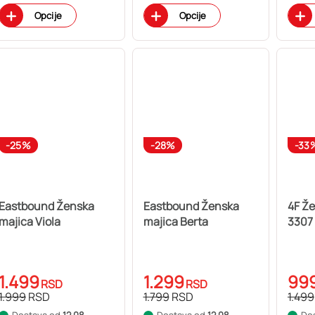
Opcije
Opcije
-25%
-28%
-33
Eastbound Ženska
Eastbound Ženska
4F Ž
majica Viola
majica Berta
3307
1.499
1.299
99
RSD
RSD
1.999
RSD
1.799
RSD
1.499
Dostava od
12.08.
Dostava od
12.08.
Do