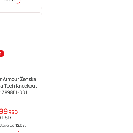
%
r Armour Ženska
ca Tech Knockout
 1389851-001
99
RSD
9
RSD
stava od
12.08.