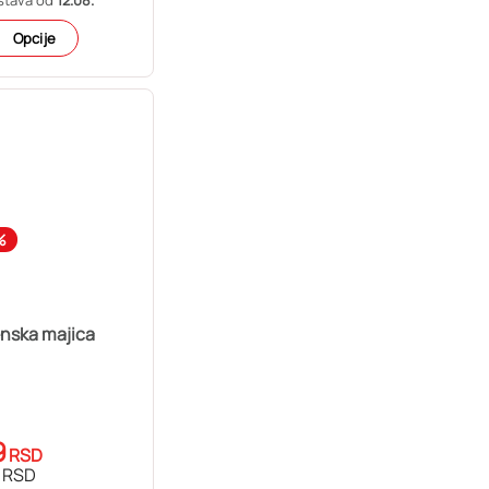
Opcije
%
enska majica
9
RSD
RSD