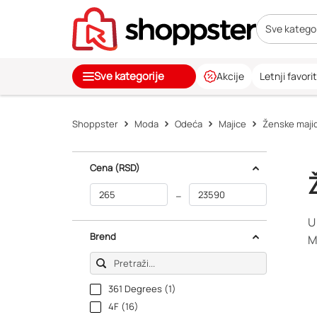
Sve kategor
Sve kategorije
Akcije
Letnji favorit
Shoppster
Moda
Odeća
Majice
Ženske maji
Cena
(RSD)
–
U
Brend
M
361 Degrees (1)
4F (16)