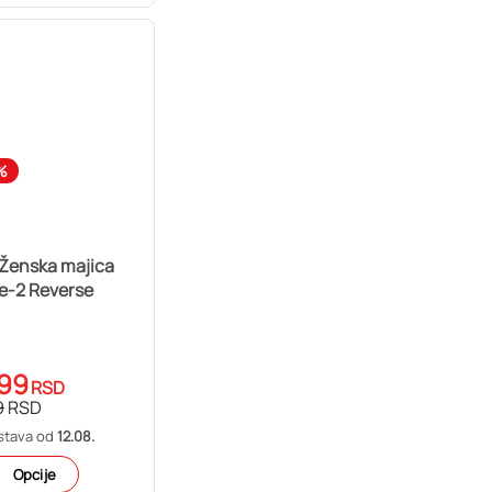
%
 Ženska majica
e-2 Reverse
99
RSD
9
RSD
stava od
12.08.
Opcije