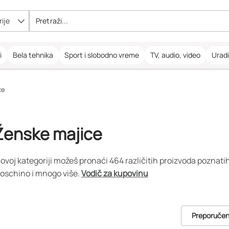
ije
i
Bela tehnika
Sport i slobodno vreme
TV, audio, video
Urad
ce
Ženske majice
 ovoj kategoriji možeš pronaći 464 različitih proizvoda poznati
oschino i mnogo više.
Vodič za kupovinu
Preporuče