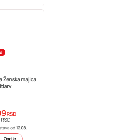
%
a Ženska majica
Itlarv
99
RSD
RSD
stava od
12.08.
Opcije