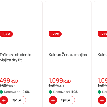
-67%
-27%
-27
Trčim za studente
Kaktus Ženska majica
Kakt
Majica dry fit
499
1.099
1.0
RSD
RSD
1.500
1.499
1.499
RSD
RSD
Dostava od
10.08.
Dostava od
11.08.
Do
Opcije
Opcije