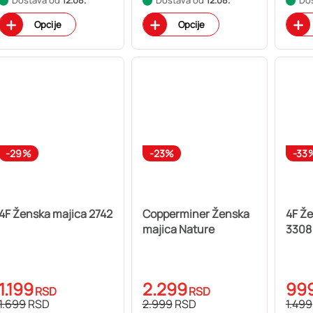
Opcije
Opcije
-29%
-23%
-33
4F Ženska majica 2742
Copperminer Ženska
4F Ž
majica Nature
3308
1.199
2.299
99
RSD
RSD
1.699
RSD
2.999
RSD
1.499