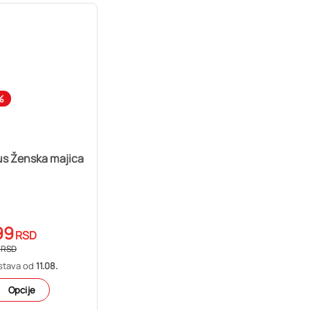
%
us Ženska majica
99
RSD
RSD
stava od
11.08.
Opcije