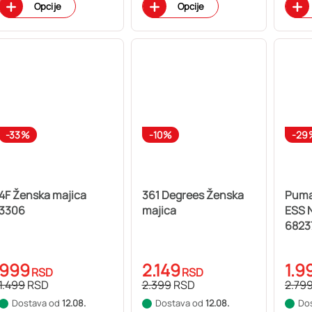
Opcije
Opcije
-33%
-10%
-29
4F Ženska majica
361 Degrees Ženska
Puma
3306
majica
ESS N
6823
999
2.149
1.9
RSD
RSD
1.499
RSD
2.399
RSD
2.79
Dostava od
12.08.
Dostava od
12.08.
Do