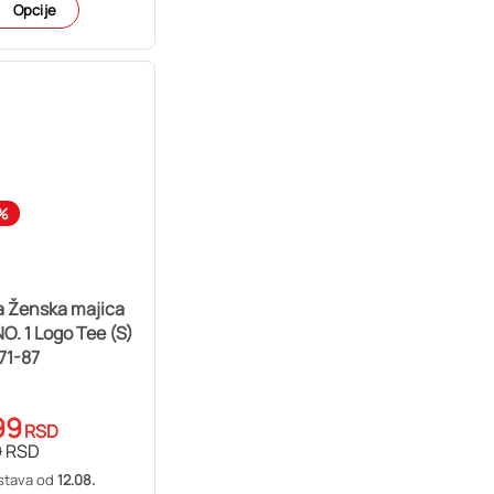
Opcije
%
 Ženska majica
O. 1 Logo Tee (S)
71-87
99
RSD
9
RSD
stava od
12.08.