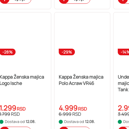
-28%
-29%
-14
Kappa Ženska majica
Kappa Ženska majica
Unde
Logo Ische
Polo Acraw VR46
maji
Tank
1.299
4.999
2.9
RSD
RSD
1.799
RSD
6.999
RSD
3.49
Dostava od
12.08.
Dostava od
12.08.
Do