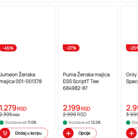
-45%
-27%
-25
Jumeon Ženska
Puma Ženska majica
Only
majica 001-001378
ESS ScriptT Tee
Spac
684982-87
1.279
2.199
2.9
RSD
RSD
2.305
2.999
RSD
3.99
RSD
Dostava od
11.08.
Dostava od
12.08.
Do
Dodaj u korpu
Opcije