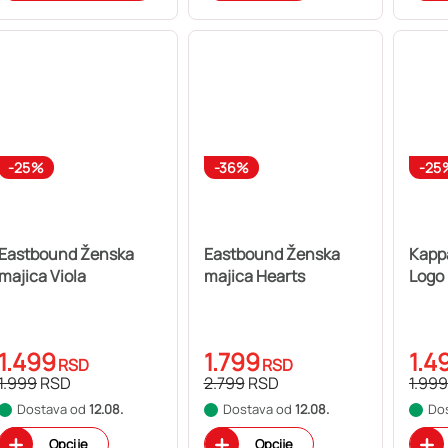
-25%
-36%
-25
Eastbound Ženska
Eastbound Ženska
Kapp
majica Viola
majica Hearts
Logo 
1.499
1.799
1.4
RSD
RSD
1.999
RSD
2.799
RSD
1.999
Dostava od
12.08.
Dostava od
12.08.
Do
Opcije
Opcije