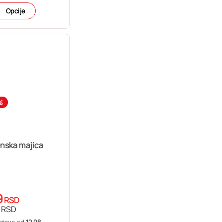
Opcije
%
enska majica
9
RSD
RSD
stava od
12.08.