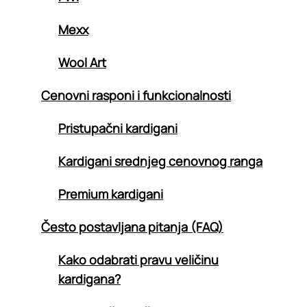
Mexx
Wool Art
Cenovni rasponi i funkcionalnosti
Pristupačni kardigani
Kardigani srednjeg cenovnog ranga
Premium kardigani
Često postavljana pitanja (FAQ)
Kako odabrati pravu veličinu
kardigana?