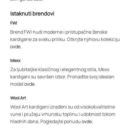
Istaknuti brendovi
FWI
Brend FWI nudi moderne i pristupačne ženske
kardigane za svaku priliku. Otkrijte njihovu kolekciju
ovde
.
Mexx
Za ljubiteljke klasičnog i elegantnog stila, Mexx
kardigani su savršen izbor. Pronađite svoj idealan
model
ovde
.
Wool Art
Wool Art kardigani izrađeni su od visokokvalitetne
vune i pružaju vrhunsku toplinu i udobnost tokom
hladnih dana. Pogledajte ponudu
ovde
.