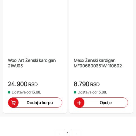
Wool Art Ženski kardigan
Mexx Ženski kardigan
21WJ03
MF006600361W-110602
24.900
8.790
RSD
RSD
Dostava od
13.08.
Dostava od
13.08.
Dodaj u korpu
Opcije
<
1
>