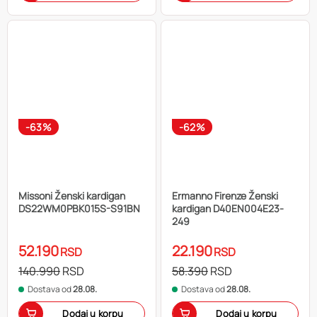
-63%
-62%
Missoni Ženski kardigan
Ermanno Firenze Ženski
DS22WM0PBK015S-S91BN
kardigan D40EN004E23-
249
52.190
22.190
RSD
RSD
140.990
RSD
58.390
RSD
Dostava od
28.08.
Dostava od
28.08.
Dodaj u korpu
Dodaj u korpu