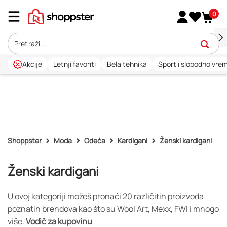
0
Akcije
Letnji favoriti
Bela tehnika
Sport i slobodno vre
Shoppster
Moda
Odeća
Kardigani
Ženski kardigani
Ženski kardigani
U ovoj kategoriji možeš pronaći 20 različitih proizvoda
poznatih brendova kao što su Wool Art, Mexx, FWI i mnogo
više.
Vodič za kupovinu