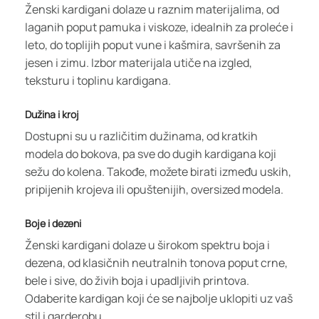
Ženski kardigani dolaze u raznim materijalima, od
laganih poput pamuka i viskoze, idealnih za proleće i
leto, do toplijih poput vune i kašmira, savršenih za
jesen i zimu. Izbor materijala utiče na izgled,
teksturu i toplinu kardigana.
Dužina i kroj
Dostupni su u različitim dužinama, od kratkih
modela do bokova, pa sve do dugih kardigana koji
sežu do kolena. Takođe, možete birati između uskih,
pripijenih krojeva ili opuštenijih, oversized modela.
Boje i dezeni
Ženski kardigani dolaze u širokom spektru boja i
dezena, od klasičnih neutralnih tonova poput crne,
bele i sive, do živih boja i upadljivih printova.
Odaberite kardigan koji će se najbolje uklopiti uz vaš
stil i garderobu.