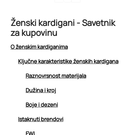
Ženski kardigani - Savetnik
za kupovinu
O ženskim kardiganima
Ključne karakteristike ženskih kardigana
Raznovrsnost materijala
Dužina i kroj
Boje i dezeni
Istaknuti brendovi
FWI