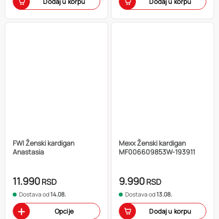
Dodaj u korpu
Dodaj u korpu
FWI Ženski kardigan
Mexx Ženski kardigan
Anastasia
MF006609853W-193911
11.990
9.990
RSD
RSD
Dostava od
14.08.
Dostava od
13.08.
Opcije
Dodaj u korpu