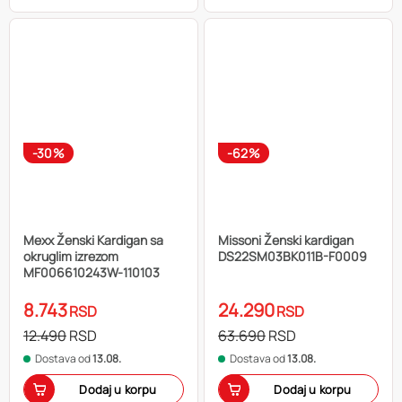
-30%
-62%
Mexx Ženski Kardigan sa
Missoni Ženski kardigan
okruglim izrezom
DS22SM03BK011B-F0009
MF006610243W-110103
8.743
24.290
RSD
RSD
12.490
RSD
63.690
RSD
Dostava od
13.08.
Dostava od
13.08.
Dodaj u korpu
Dodaj u korpu