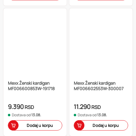
Mexx Ženski kardigan
Mexx Ženski kardigan
MF006600853W-191718
MF006602553W-300007
9.390
11.290
RSD
RSD
Dostava od
13.08.
Dostava od
13.08.
Dodaj u korpu
Dodaj u korpu