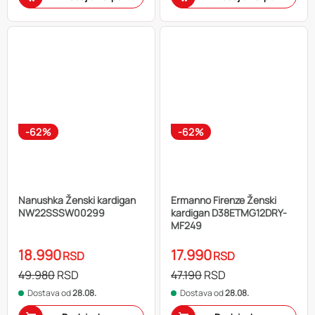
-62%
-62%
Nanushka Ženski kardigan
Ermanno Firenze Ženski
NW22SSSW00299
kardigan D38ETMG12DRY-
MF249
18.990
17.990
RSD
RSD
49.980
RSD
47.190
RSD
Dostava od
28.08.
Dostava od
28.08.