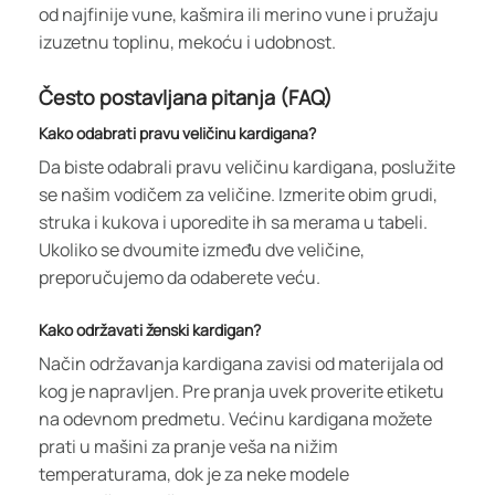
od najfinije vune, kašmira ili merino vune i pružaju
izuzetnu toplinu, mekoću i udobnost.
Često postavljana pitanja (FAQ)
Kako odabrati pravu veličinu kardigana?
Da biste odabrali pravu veličinu kardigana, poslužite
se našim vodičem za veličine. Izmerite obim grudi,
struka i kukova i uporedite ih sa merama u tabeli.
Ukoliko se dvoumite između dve veličine,
preporučujemo da odaberete veću.
Kako održavati ženski kardigan?
Način održavanja kardigana zavisi od materijala od
kog je napravljen. Pre pranja uvek proverite etiketu
na odevnom predmetu. Većinu kardigana možete
prati u mašini za pranje veša na nižim
temperaturama, dok je za neke modele