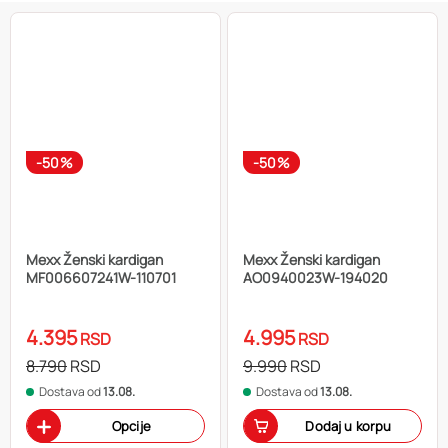
-50%
-50%
Mexx Ženski kardigan
Mexx Ženski kardigan
MF006607241W-110701
AO0940023W-194020
4.395
4.995
RSD
RSD
8.790
RSD
9.990
RSD
Dostava od
13.08.
Dostava od
13.08.
Opcije
Dodaj u korpu