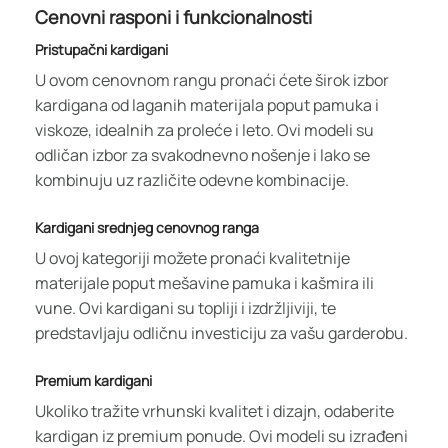
Cenovni rasponi i funkcionalnosti
Pristupačni kardigani
U ovom cenovnom rangu pronaći ćete širok izbor
kardigana od laganih materijala poput pamuka i
viskoze, idealnih za proleće i leto. Ovi modeli su
odličan izbor za svakodnevno nošenje i lako se
kombinuju uz različite odevne kombinacije.
Kardigani srednjeg cenovnog ranga
U ovoj kategoriji možete pronaći kvalitetnije
materijale poput mešavine pamuka i kašmira ili
vune. Ovi kardigani su topliji i izdržljiviji, te
predstavljaju odličnu investiciju za vašu garderobu.
Premium kardigani
Ukoliko tražite vrhunski kvalitet i dizajn, odaberite
kardigan iz premium ponude. Ovi modeli su izrađeni