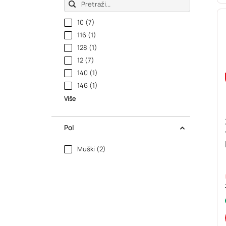
10 (7)
116 (1)
128 (1)
12 (7)
140 (1)
146 (1)
Više
Pol
Muški (2)