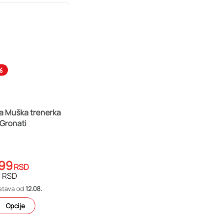
%
a Muška trenerka
Gronati
99
RSD
9
RSD
stava od
12.08.
Opcije