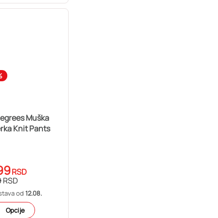
%
Degrees Muška
rka Knit Pants
99
RSD
9
RSD
stava od
12.08.
Opcije