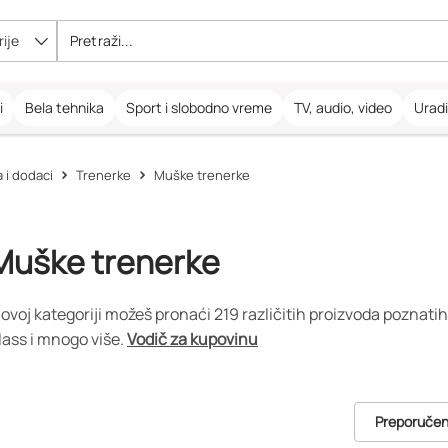
ije
i
Bela tehnika
Sport i slobodno vreme
TV, audio, video
Urad
 i dodaci
Trenerke
Muške trenerke
Muške trenerke
 ovoj kategoriji možeš pronaći 219 različitih proizvoda poznati
lass i mnogo više.
Vodič za kupovinu
Preporuče