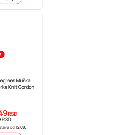
%
Degrees Muška
rka Knit Gordon
49
RSD
9
RSD
stava od
12.08.