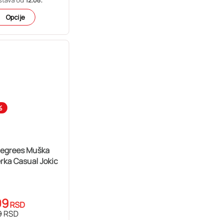
Opcije
%
Degrees Muška
rka Casual Jokic
99
RSD
9
RSD