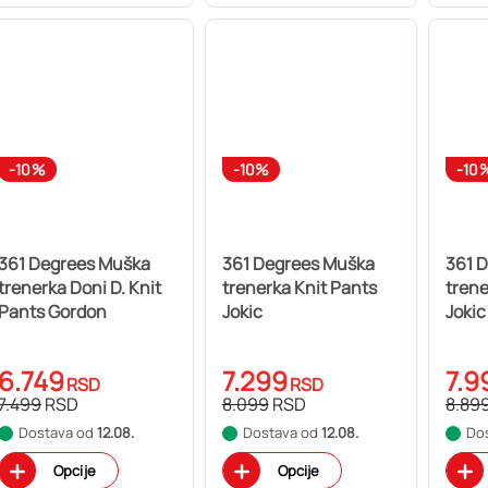
-10%
-10%
-10
361 Degrees Muška
361 Degrees Muška
361 
trenerka Doni D. Knit
trenerka Knit Pants
trene
Pants Gordon
Jokic
Jokic
6.749
7.299
7.9
RSD
RSD
7.499
RSD
8.099
RSD
8.89
Dostava od
12.08.
Dostava od
12.08.
Do
Opcije
Opcije