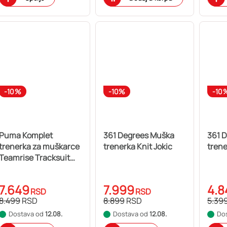
-10%
-10%
-10
Puma Komplet
361 Degrees Muška
361 
trenerka za muškarce
trenerka Knit Jokic
trene
Teamrise Tracksuit
658653-03
7.649
7.999
4.8
RSD
RSD
8.499
RSD
8.899
RSD
5.39
Dostava od
12.08.
Dostava od
12.08.
Do