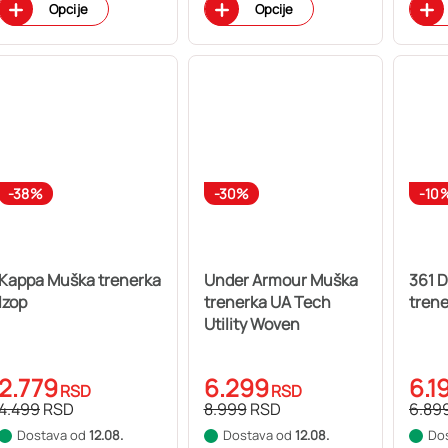
Opcije
Opcije
-38%
-30%
-10
Kappa Muška trenerka
Under Armour Muška
361 
Izop
trenerka UA Tech
trene
Utility Woven
2.779
6.299
6.1
RSD
RSD
4.499
RSD
8.999
RSD
6.89
Dostava od
12.08.
Dostava od
12.08.
Do