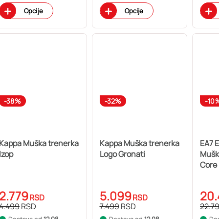
Opcije
Opcije
-38%
-32%
-10
Kappa Muška trenerka
Kappa Muška trenerka
EA7 
Izop
Logo Gronati
Muška
Core 
Fz Oh
2.779
5.099
20
RSD
RSD
4.499
RSD
7.499
RSD
22.7
Dostava od
12.08.
Dostava od
12.08.
Do