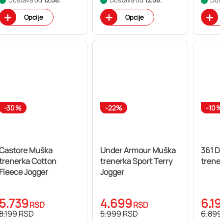
Opcije
Opcije
-30%
-22%
-10
Castore Muška
Under Armour Muška
361 
trenerka Cotton
trenerka Sport Terry
trene
Fleece Jogger
Jogger
5.739
4.699
6.1
RSD
RSD
8.199
RSD
5.999
RSD
6.89