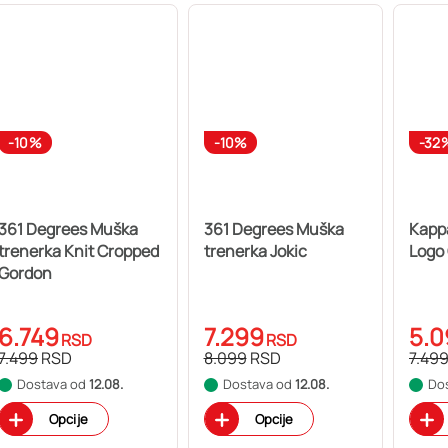
-10%
-10%
-32
361 Degrees Muška
361 Degrees Muška
Kapp
trenerka Knit Cropped
trenerka Jokic
Logo 
Gordon
6.749
7.299
5.0
RSD
RSD
7.499
RSD
8.099
RSD
7.49
Dostava od
12.08.
Dostava od
12.08.
Do
Opcije
Opcije