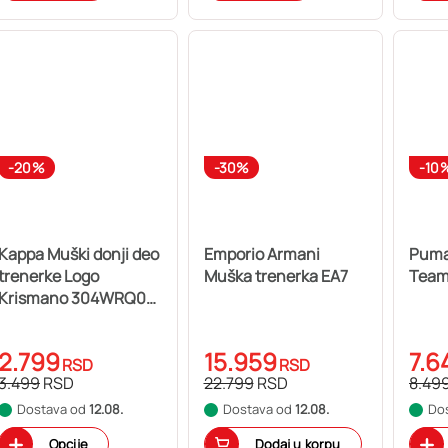
-20%
-30%
-10
Kappa Muški donji deo
Emporio Armani
Puma
trenerke Logo
Muška trenerka EA7
Team
Krismano 304WRQ0-
468
2.799
15.959
7.6
RSD
RSD
3.499
RSD
22.799
RSD
8.49
Dostava od
12.08.
Dostava od
12.08.
Do
Opcije
Dodaj u korpu