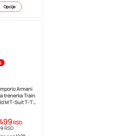
Opcije
%
Emporio Armani
 trenerka Train
Id M T-Suit T-Top
 Coft Cc
.499
RSD
99
RSD
stava od
12.08.