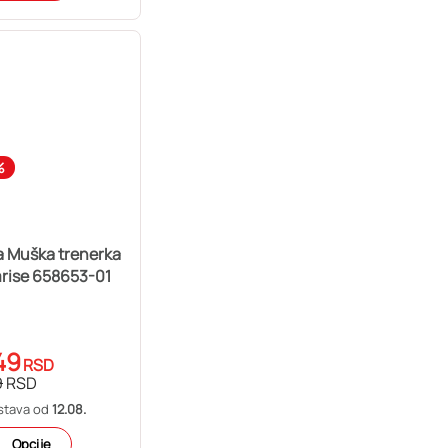
%
 Muška trenerka
rise 658653-01
49
RSD
9
RSD
stava od
12.08.
Opcije