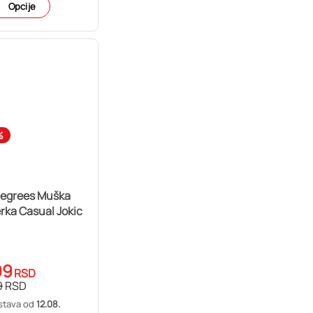
Opcije
%
Degrees Muška
rka Casual Jokic
99
RSD
9
RSD
stava od
12.08.