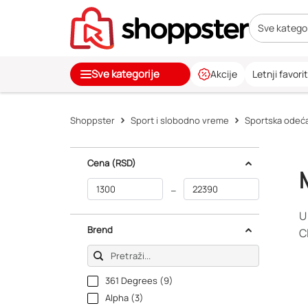
Sve kategor
Sve kategorije
Akcije
Letnji favorit
Shoppster
Sport i slobodno vreme
Sportska odeća
Cena
(RSD)
–
U
Brend
C
361 Degrees (9)
Alpha (3)