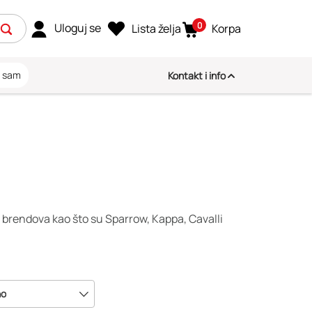
0
Uloguj se
Lista želja
Korpa
i sam
Kontakt i info
h brendova kao što su Sparrow, Kappa, Cavalli
no