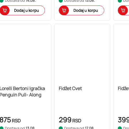
Dostava od
14.08.
Dostava od
13.08.
Do
Dodaj u korpu
Dodaj u korpu
Lorelli Bertoni Igračka
Fidžet Cvet
Fidže
Penguin Pull- Along
875
299
39
RSD
RSD
Dostava od
13.08.
Dostava od
17.08.
Do