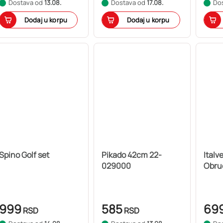
Dostava od
13.08.
Dostava od
17.08.
Do
Dodaj u korpu
Dodaj u korpu
Spino Golf set
Pikado 42cm 22-
Italv
029000
Obru
999
585
69
RSD
RSD