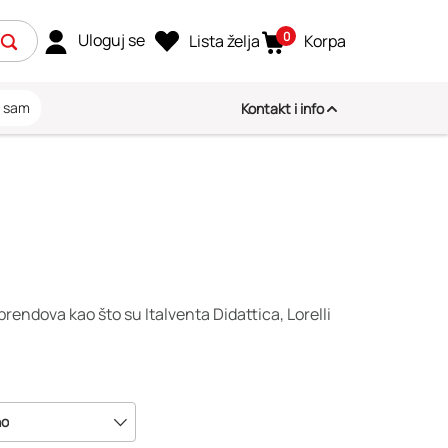
0
Uloguj se
Lista želja
Korpa
i sam
Kontakt i info
brendova kao što su Italventa Didattica, Lorelli
no