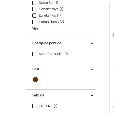
Dema Stil (1)
Dohany toys (1)
EurekaKids (1)
Hanah Home (2)
Više
Specijalne ponude
Mesečna akcija (9)
Boja
Veličina
ONE SIZE (1)