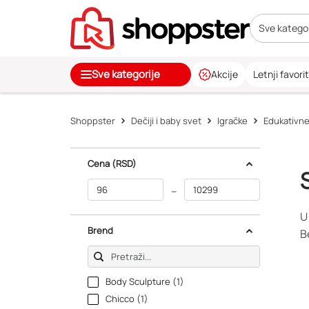
Sve kategor
Sve kategorije
Akcije
Letnji favorit
Shoppster
Dečiji i baby svet
Igračke
Edukativne
Cena
(RSD)
–
U
Brend
B
Body Sculpture (1)
Chicco (1)