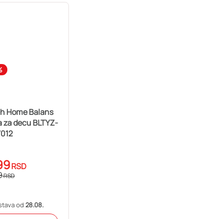
%
h Home Balans
a za decu BLTYZ-
012
99
RSD
9
RSD
stava od
28.08.