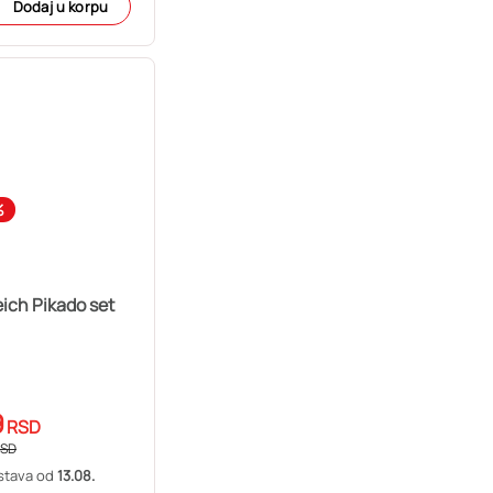
Dodaj u korpu
%
ich Pikado set
9
RSD
SD
stava od
13.08.