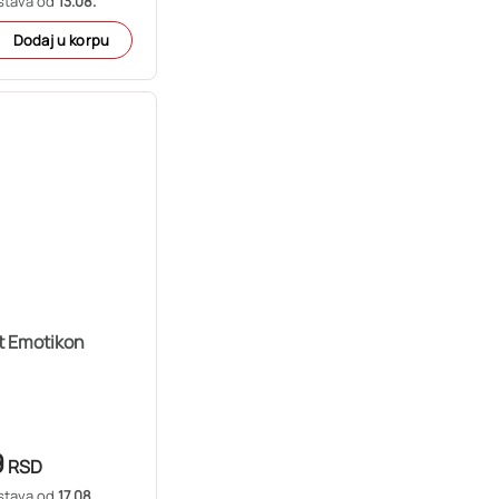
stava od
13.08.
Dodaj u korpu
t Emotikon
9
RSD
stava od
17.08.