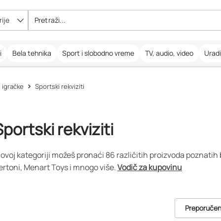
ije
i
Bela tehnika
Sport i slobodno vreme
TV, audio, video
Urad
 igračke
Sportski rekviziti
Sportski rekviziti
 ovoj kategoriji možeš pronaći 86 različitih proizvoda poznatih 
ertoni, Menart Toys i mnogo više.
Vodič za kupovinu
Preporuče