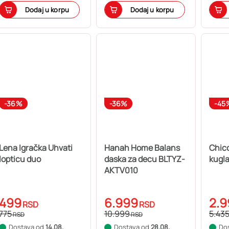
Dodaj u korpu
Dodaj u korpu
-36%
-36%
-45
Lena Igračka Uhvati
Hanah Home Balans
Chicc
lopticu duo
daska za decu BLTYZ-
kugl
AKTV010
499
6.999
2.9
RSD
RSD
775
10.999
5.43
RSD
RSD
Dostava od
14.08.
Dostava od
28.08.
Do