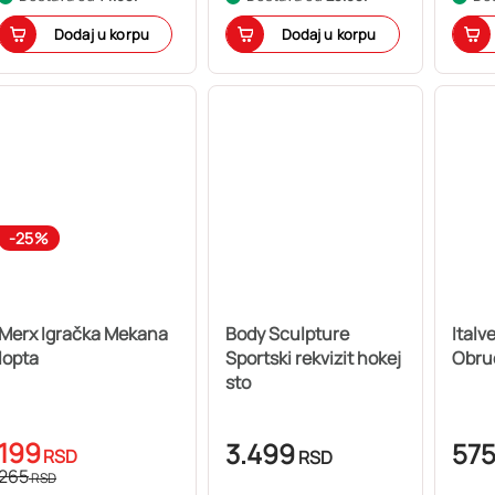
Dodaj u korpu
Dodaj u korpu
-25%
Merx Igračka Mekana
Body Sculpture
Italv
lopta
Sportski rekvizit hokej
Obru
sto
199
3.499
57
RSD
RSD
265
RSD