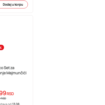
Dodaj u korpu
%
o Set za
anje Majmunčići
99
RSD
5
RSD
stava od
13.08.