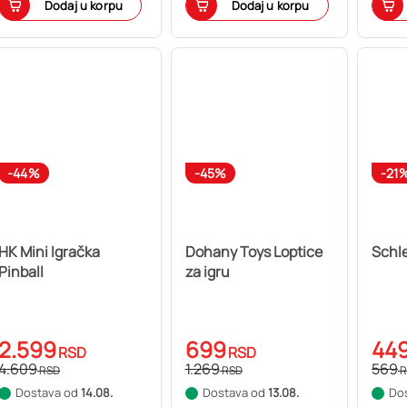
Dodaj u korpu
Dodaj u korpu
-44%
-45%
-21
HK Mini Igračka
Dohany Toys Loptice
Schle
Pinball
za igru
2.599
699
44
RSD
RSD
4.609
1.269
569
RSD
RSD
R
Dostava od
14.08.
Dostava od
13.08.
Do