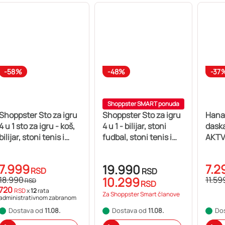
-58%
-48%
-37
Shoppster SMART ponuda
Shoppster Sto za igru
Shoppster Sto za igru
Hana
4 u 1 sto za igru - koš,
4 u 1 - bilijar, stoni
dask
bilijar, stoni tenis i
fudbal, stoni tenis i
AKTV
hokej
hokej
7.999
7.2
19.990
RSD
RSD
10.299
18.990
11.59
RSD
RSD
720
RSD
x
12
rata
Za Shoppster Smart članove
administrativnom zabranom
Dostava od
11.08.
Dostava od
11.08.
Do