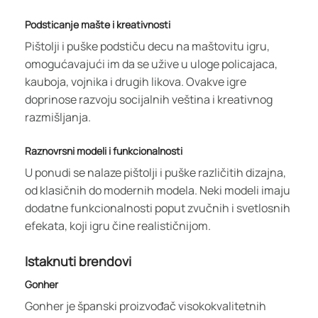
Podsticanje mašte i kreativnosti
Pištolji i puške podstiču decu na maštovitu igru,
omogućavajući im da se užive u uloge policajaca,
kauboja, vojnika i drugih likova. Ovakve igre
doprinose razvoju socijalnih veština i kreativnog
razmišljanja.
Raznovrsni modeli i funkcionalnosti
U ponudi se nalaze pištolji i puške različitih dizajna,
od klasičnih do modernih modela. Neki modeli imaju
dodatne funkcionalnosti poput zvučnih i svetlosnih
efekata, koji igru čine realističnijom.
Istaknuti brendovi
Gonher
Gonher je španski proizvođač visokokvalitetnih