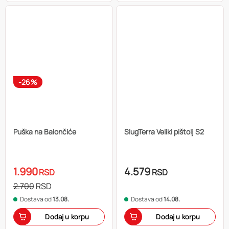
-26%
Puška na Balončiće
SlugTerra Veliki pištolj S2
1.990
4.579
RSD
RSD
2.700
RSD
Dostava od
13.08.
Dostava od
14.08.
Dodaj u korpu
Dodaj u korpu