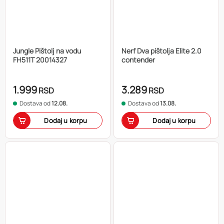
Jungle Pištolj na vodu
Nerf Dva pištolja Elite 2.0
FH511T 20014327
contender
1.999
3.289
RSD
RSD
Dostava od
12.08.
Dostava od
13.08.
Dodaj u korpu
Dodaj u korpu