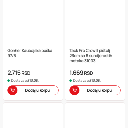
Gonher Kaubojska puška
Tack Pro Crow II pištolj
97/6
23cm sa 6 sundjerastih
metaka 31003
2.715
1.669
RSD
RSD
Dostava od
13.08.
Dostava od
13.08.
Dodaj u korpu
Dodaj u korpu