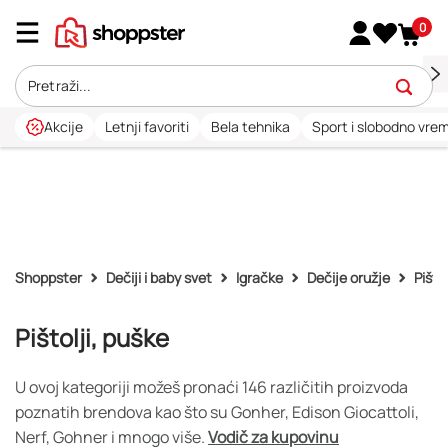
0
Akcije
Letnji favoriti
Bela tehnika
Sport i slobodno vre
Shoppster
Dečiji i baby svet
Igračke
Dečije oružje
Pišto
Pištolji, puške
U ovoj kategoriji možeš pronaći 146 različitih proizvoda
poznatih brendova kao što su Gonher, Edison Giocattoli,
Nerf, Gohner i mnogo više.
Vodič za kupovinu