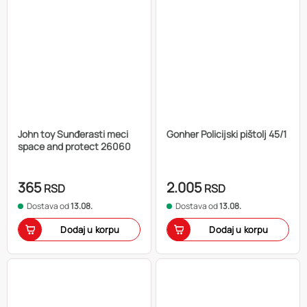
John toy Sunđerasti meci
Gonher Policijski pištolj 45/1
space and protect 26060
365
2.005
RSD
RSD
Dostava od
13.08.
Dostava od
13.08.
Dodaj u korpu
Dodaj u korpu