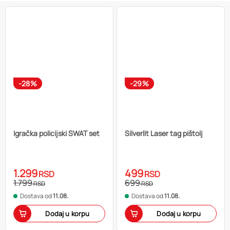
-28%
-29%
Igračka policijski SWAT set
Silverlit Laser tag pištolj
1.299
499
RSD
RSD
1.799
699
RSD
RSD
Dostava od
11.08.
Dostava od
11.08.
Dodaj u korpu
Dodaj u korpu