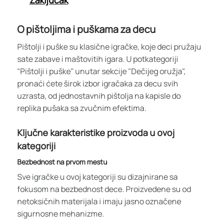
Zaključak
O pištoljima i puškama za decu
Pištolji i puške su klasične igračke, koje deci pružaju
sate zabave i maštovitih igara. U potkategoriji
"Pištolji i puške" unutar sekcije "Dečijeg oružja",
pronaći ćete širok izbor igračaka za decu svih
uzrasta, od jednostavnih pištolja na kapisle do
replika pušaka sa zvučnim efektima.
Ključne karakteristike proizvoda u ovoj
kategoriji
Bezbednost na prvom mestu
Sve igračke u ovoj kategoriji su dizajnirane sa
fokusom na bezbednost dece. Proizvedene su od
netoksičnih materijala i imaju jasno označene
sigurnosne mehanizme.