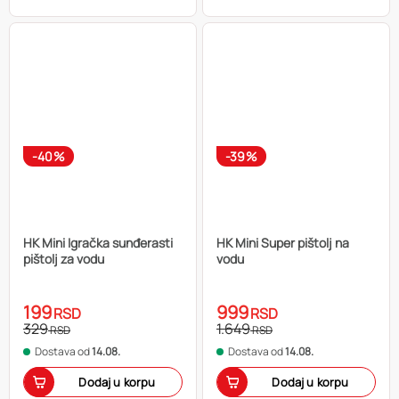
-40%
-39%
HK Mini Igračka sunđerasti
HK Mini Super pištolj na
pištolj za vodu
vodu
199
999
RSD
RSD
329
1.649
RSD
RSD
Dostava od
14.08.
Dostava od
14.08.
Dodaj u korpu
Dodaj u korpu