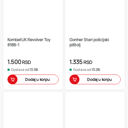
KombatUK Revolver Toy
Gonher Stari policijski
818B-1
pištolj
1.500
1.335
RSD
RSD
Dostava od
13.08.
Dostava od
13.08.
Dodaj u korpu
Dodaj u korpu