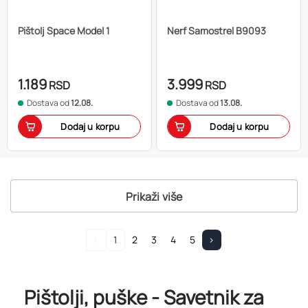
Pištolj Space Model 1
Nerf Samostrel B9093
1.189
3.999
RSD
RSD
Dostava od
12.08.
Dostava od
13.08.
Dodaj u korpu
Dodaj u korpu
Prikaži više
<
1
2
3
4
5
>
Pištolji, puške - Savetnik za