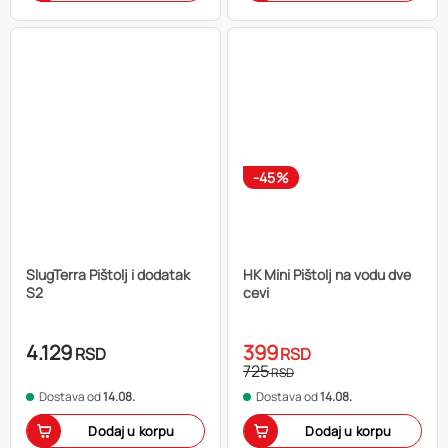
-45%
SlugTerra Pištolj i dodatak
HK Mini Pištolj na vodu dve
S2
cevi
4.129
399
RSD
RSD
725
RSD
Dostava od
14.08.
Dostava od
14.08.
Dodaj u korpu
Dodaj u korpu