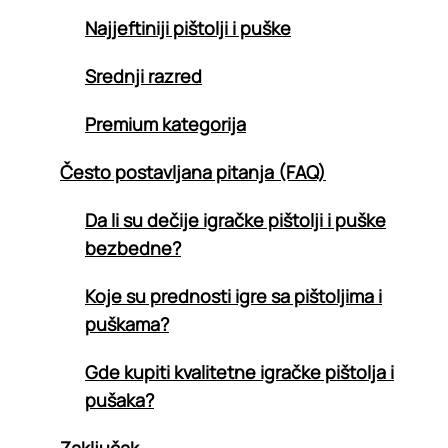
Najjeftiniji pištolji i puške
Srednji razred
Premium kategorija
Često postavljana pitanja (FAQ)
Da li su dečije igračke pištolji i puške
bezbedne?
Koje su prednosti igre sa pištoljima i
puškama?
Gde kupiti kvalitetne igračke pištolja i
pušaka?