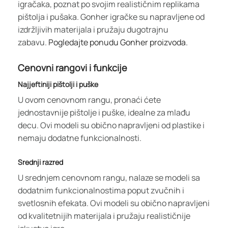
igračaka, poznat po svojim realističnim replikama
pištolja i pušaka. Gonher igračke su napravljene od
izdržljivih materijala i pružaju dugotrajnu
zabavu.
Pogledajte ponudu Gonher proizvoda.
Cenovni rangovi i funkcije
Najjeftiniji pištolji i puške
U ovom cenovnom rangu, pronaći ćete
jednostavnije pištolje i puške, idealne za mlađu
decu. Ovi modeli su obično napravljeni od plastike i
nemaju dodatne funkcionalnosti.
Srednji razred
U srednjem cenovnom rangu, nalaze se modeli sa
dodatnim funkcionalnostima poput zvučnih i
svetlosnih efekata. Ovi modeli su obično napravljeni
od kvalitetnijih materijala i pružaju realističnije