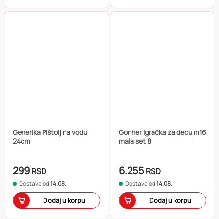
Generika Pištolj na vodu
Gonher Igračka za decu m16
24cm
mala set 8
299
6.255
RSD
RSD
Dostava od
14.08.
Dostava od
14.08.
Dodaj u korpu
Dodaj u korpu