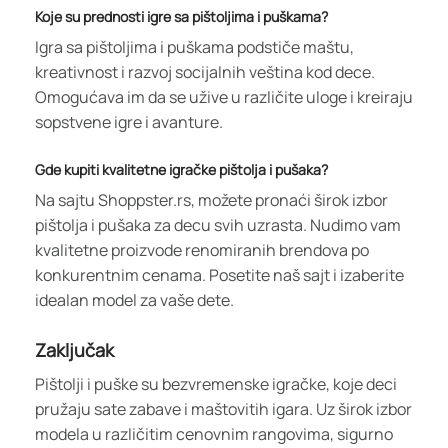
Koje su prednosti igre sa pištoljima i puškama?
Igra sa pištoljima i puškama podstiče maštu,
kreativnost i razvoj socijalnih veština kod dece.
Omogućava im da se užive u različite uloge i kreiraju
sopstvene igre i avanture.
Gde kupiti kvalitetne igračke pištolja i pušaka?
Na sajtu Shoppster.rs, možete pronaći širok izbor
pištolja i pušaka za decu svih uzrasta. Nudimo vam
kvalitetne proizvode renomiranih brendova po
konkurentnim cenama. Posetite naš sajt i izaberite
idealan model za vaše dete.
Zaključak
Pištolji i puške su bezvremenske igračke, koje deci
pružaju sate zabave i maštovitih igara. Uz širok izbor
modela u različitim cenovnim rangovima, sigurno