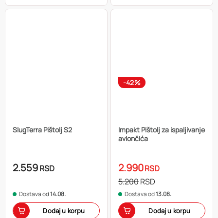
-42%
SlugTerra Pištolj S2
Impakt Pištolj za ispaljivanje
aviončića
2.559
2.990
RSD
RSD
5.200
RSD
Dostava od
14.08.
Dostava od
13.08.
Dodaj u korpu
Dodaj u korpu