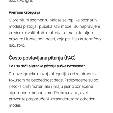
iskustvo igre.
Premium kategorija
U premium segmentu nalaze se replike poznatih
modela pištolja i pušaka. Ovi modeli su napravljeni
od visokokvalitetnih materijala, imaju detaljne
gravure i funkcionalnosti, koje pružaju autentično
iskustvo.
Često postavljana pitanja (FAQ)
Da li su dečije igračke pištolji i puške bezbedne?
Da, sve igračke u ovoj kategoriji su dizajnirane sa
fokusom na bezbednost dece. Proizvedene su od
netoksičnih materijala i imaju jasno označene
sigurnosne mehanizme. Pre kupovine, uvek
proverite preporučeni uzrast deteta za određeni
model.