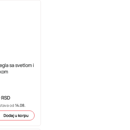
egla sa svetlom i
kom
5
RSD
stava od
14.08.
Dodaj u korpu