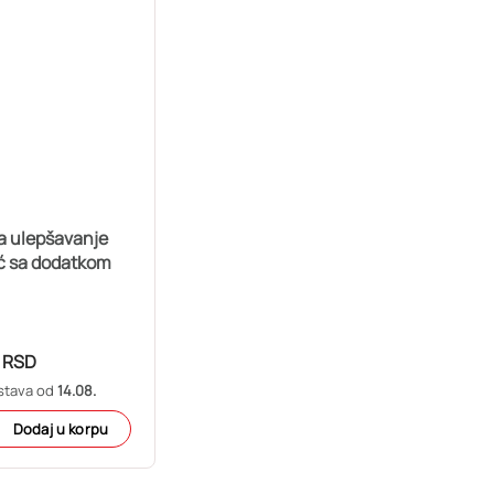
a ulepšavanje
ć sa dodatkom
RSD
stava od
14.08.
Dodaj u korpu