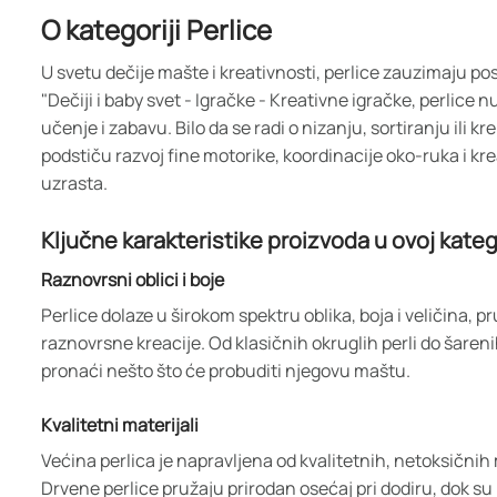
O kategoriji Perlice
U svetu dečije mašte i kreativnosti, perlice zauzimaju p
"Dečiji i baby svet - Igračke - Kreativne igračke, perlice
učenje i zabavu. Bilo da se radi o nizanju, sortiranju ili k
podstiču razvoj fine motorike, koordinacije oko-ruka i kr
uzrasta.
Ključne karakteristike proizvoda u ovoj katego
Raznovrsni oblici i boje
Perlice dolaze u širokom spektru oblika, boja i veličina, p
raznovrsne kreacije. Od klasičnih okruglih perli do šareni
pronaći nešto što će probuditi njegovu maštu.
Kvalitetni materijali
Većina perlica je napravljena od kvalitetnih, netoksičnih 
Drvene perlice pružaju prirodan osećaj pri dodiru, dok su