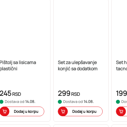
Pištolj sa lisicama
Set za ulepšavanje
Set 
plastični
konjić sa dodatkom
tacn
245
299
199
RSD
RSD
Dostava od
14.08.
Dostava od
14.08.
Do
Dodaj u korpu
Dodaj u korpu