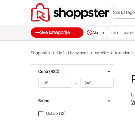
Sve kategor
Sve kategorije
Akcije
Letnji favorit
Shoppster
Dečiji i baby svet
Igračke
Kreativne 
Cena
(RSD)
–
U
Brend
V
Ostalo (12)