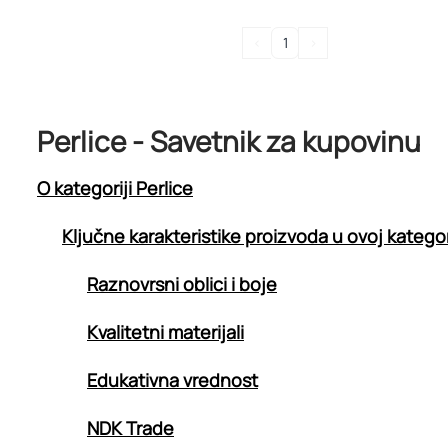
<
1
>
Perlice - Savetnik za kupovinu
O kategoriji Perlice
Ključne karakteristike proizvoda u ovoj kategor
Raznovrsni oblici i boje
Kvalitetni materijali
Edukativna vrednost
NDK Trade