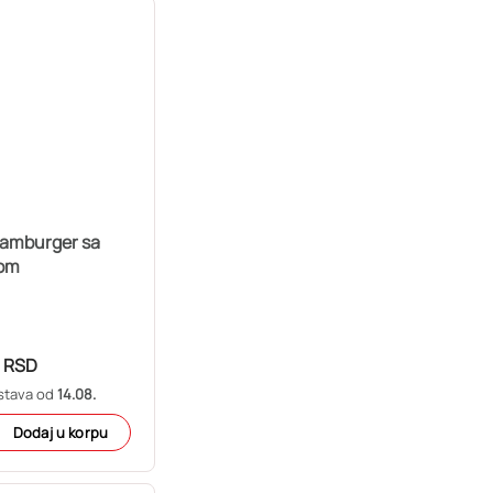
hamburger sa
om
RSD
stava od
14.08.
Dodaj u korpu