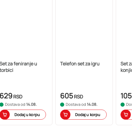
Set za feniranje u
Telefon set za igru
Set z
torbici
konji
629
605
105
RSD
RSD
Dostava od
14.08.
Dostava od
14.08.
Do
Dodaj u korpu
Dodaj u korpu