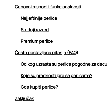
Cenovni rasponi i funkcionalnosti
Najjeftinije perlice
Srednji razred
Premium perlice
Često postavljana pitanja (FAQ)
Od kog uzrasta su perlice pogodne za dec
Koje su prednosti igre sa perlicama?
Gde kupiti perlice?
Zaključak