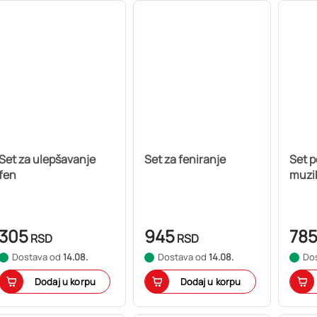
Set za ulepšavanje
Set za feniranje
Set p
fen
muzi
305
945
78
RSD
RSD
Dostava od
14.08.
Dostava od
14.08.
Do
Dodaj u korpu
Dodaj u korpu