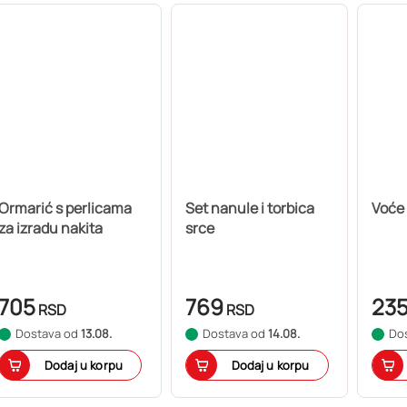
Ormarić s perlicama
Set nanule i torbica
Voće 
za izradu nakita
srce
705
769
23
RSD
RSD
Dostava od
13.08.
Dostava od
14.08.
Do
Dodaj u korpu
Dodaj u korpu