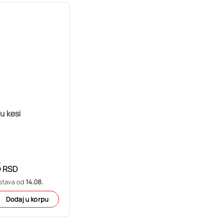
u kesi
5
RSD
stava od
14.08.
Dodaj u korpu