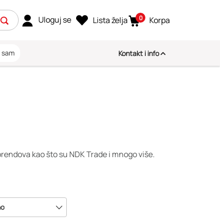
0
Uloguj se
Lista želja
Korpa
i sam
Kontakt i info
 brendova kao što su NDK Trade i mnogo više.
no