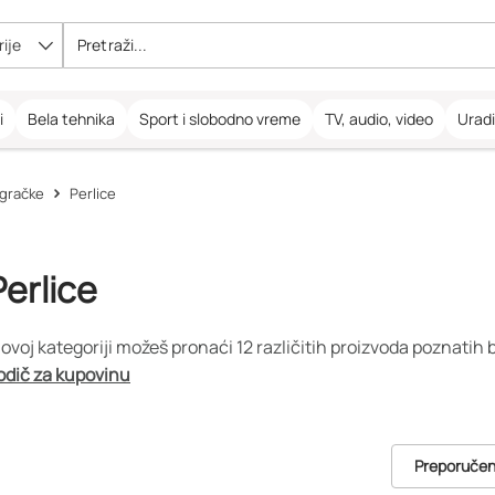
ije
i
Bela tehnika
Sport i slobodno vreme
TV, audio, video
Urad
igračke
Perlice
Perlice
 ovoj kategoriji možeš pronaći 12 različitih proizvoda poznatih
odič za kupovinu
Preporuče