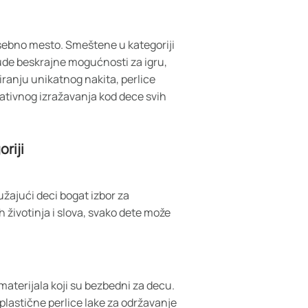
osebno mesto. Smeštene u kategoriji
 nude beskrajne mogućnosti za igru,
reiranju unikatnog nakita, perlice
eativnog izražavanja kod dece svih
riji
ružajući deci bogat izbor za
h životinja i slova, svako dete može
materijala koji su bezbedni za decu.
 plastične perlice lake za održavanje