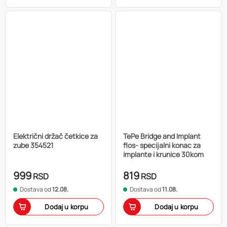
Električni držač četkice za
TePe Bridge and Implant
zube 354521
flos- specijalni konac za
implante i krunice 30kom
999
819
RSD
RSD
Dostava od
12.08.
Dostava od
11.08.
Dodaj u korpu
Dodaj u korpu