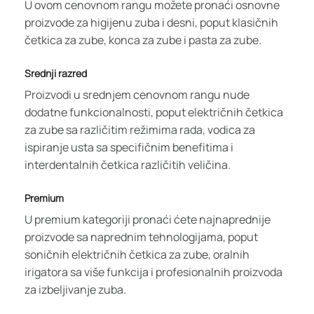
U ovom cenovnom rangu možete pronaći osnovne
proizvode za higijenu zuba i desni, poput klasičnih
četkica za zube, konca za zube i pasta za zube.
Srednji razred
Proizvodi u srednjem cenovnom rangu nude
dodatne funkcionalnosti, poput električnih četkica
za zube sa različitim režimima rada, vodica za
ispiranje usta sa specifičnim benefitima i
interdentalnih četkica različitih veličina.
Premium
U premium kategoriji pronaći ćete najnaprednije
proizvode sa naprednim tehnologijama, poput
soničnih električnih četkica za zube, oralnih
irigatora sa više funkcija i profesionalnih proizvoda
za izbeljivanje zuba.