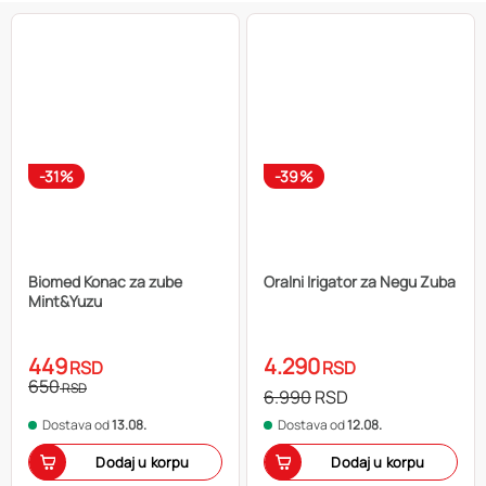
-31%
-39%
Biomed Konac za zube
Oralni Irigator za Negu Zuba
Mint&Yuzu
449
4.290
RSD
RSD
650
RSD
6.990
RSD
Dostava od
13.08.
Dostava od
12.08.
Dodaj u korpu
Dodaj u korpu