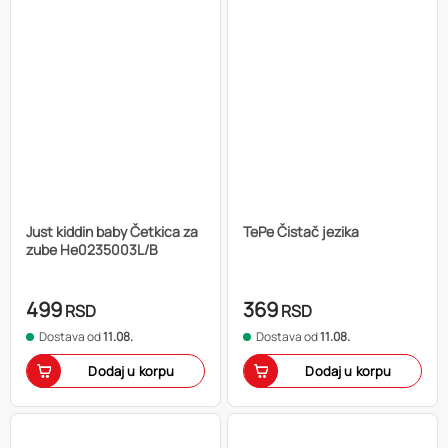
Just kiddin baby Četkica za
TePe Čistač jezika
zube He0235003L/B
499
369
RSD
RSD
Dostava od
11.08.
Dostava od
11.08.
Dodaj u korpu
Dodaj u korpu