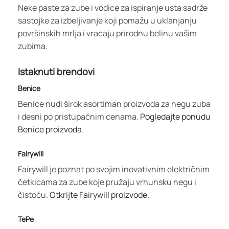
Neke paste za zube i vodice za ispiranje usta sadrže
sastojke za izbeljivanje koji pomažu u uklanjanju
površinskih mrlja i vraćaju prirodnu belinu vašim
zubima.
Istaknuti brendovi
Benice
Benice nudi širok asortiman proizvoda za negu zuba
i desni po pristupačnim cenama.
Pogledajte ponudu
Benice proizvoda
.
Fairywill
Fairywill je poznat po svojim inovativnim električnim
četkicama za zube koje pružaju vrhunsku negu i
čistoću.
Otkrijte Fairywill proizvode
.
TePe