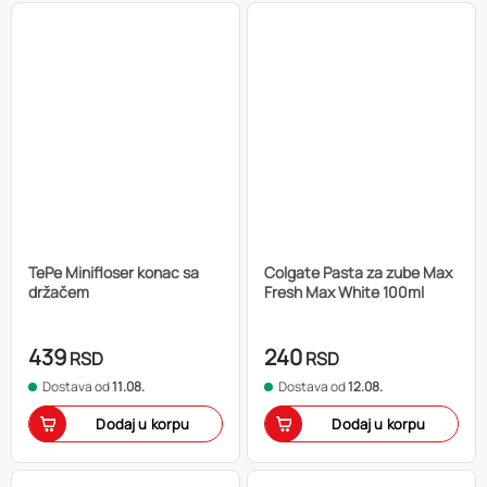
TePe Minifloser konac sa
Colgate Pasta za zube Max
držačem
Fresh Max White 100ml
439
240
RSD
RSD
Dostava od
11.08.
Dostava od
12.08.
Dodaj u korpu
Dodaj u korpu