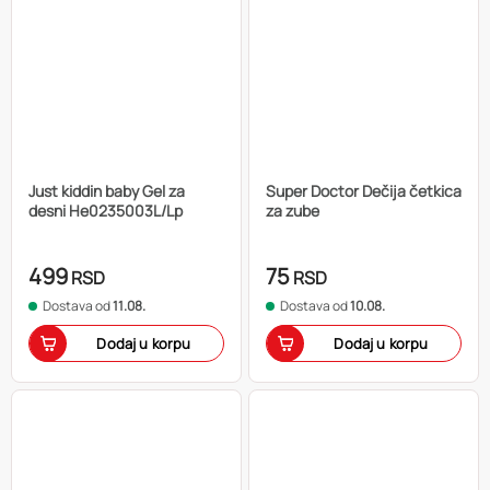
Just kiddin baby Gel za
Super Doctor Dečija četkica
desni He0235003L/Lp
za zube
499
75
RSD
RSD
Dostava od
11.08.
Dostava od
10.08.
Dodaj u korpu
Dodaj u korpu