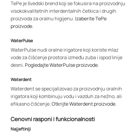
TePe je švedski brend koji se fokusira na proizvodnju
visokokvalitetnih interdentalnih četkica i drugih
proizvoda za oralnu higijenu.
Izaberite TePe
proizvode
.
WaterPulse
WaterPulse nudi oralne irigatore koji koriste mlaz
vode za čišćenje prostora između zuba i ispod linije
desni.
Pogledajte WaterPulse proizvode
.
Waterdent
Waterdent se specijalizovao za proizvodnju oralnih
irigatora koji kombinuju vodu i vazduh za nežno, ali
efikasno čišćenje.
Otkrijte Waterdent proizvode
.
Cenovni rasponi i funkcionalnosti
Najjeftiniji