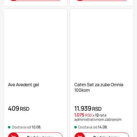
Ave Avedent gel
Cahm Set za zube Omnia
100kom
409
11.939
RSD
RSD
1.075
RSD
x
12
rata
administrativnom zabranom
Dostava od
10.08.
Dostava od
14.08.