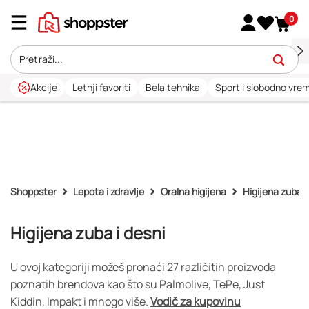
0
Akcije
Letnji favoriti
Bela tehnika
Sport i slobodno vre
Shoppster
Lepota i zdravlje
Oralna higijena
Higijena zuba i
Higijena zuba i desni
U ovoj kategoriji možeš pronaći 27 različitih proizvoda
poznatih brendova kao što su Palmolive, TePe, Just
Kiddin, Impakt i mnogo više.
Vodič za kupovinu