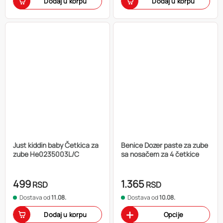
Dodaj u korpu
Dodaj u korpu
Just kiddin baby Četkica za
Benice Dozer paste za zube
zube He0235003L/C
sa nosačem za 4 četkice
499
1.365
RSD
RSD
Dostava od
11.08.
Dostava od
10.08.
Dodaj u korpu
Opcije