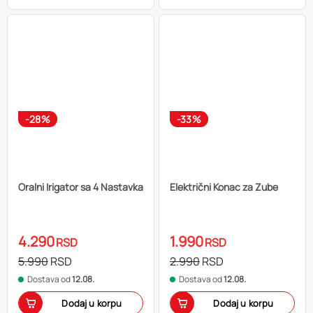
-28%
-33%
Oralni Irigator sa 4 Nastavka
Električni Konac za Zube
4.290
1.990
RSD
RSD
5.990
RSD
2.990
RSD
Dostava od
12.08.
Dostava od
12.08.
Dodaj u korpu
Dodaj u korpu