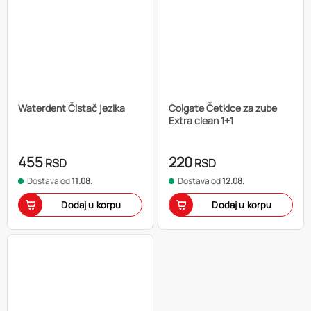
Waterdent Čistač jezika
Colgate Četkice za zube
Extra clean 1+1
455
220
RSD
RSD
Dostava od
11.08.
Dostava od
12.08.
Dodaj u korpu
Dodaj u korpu