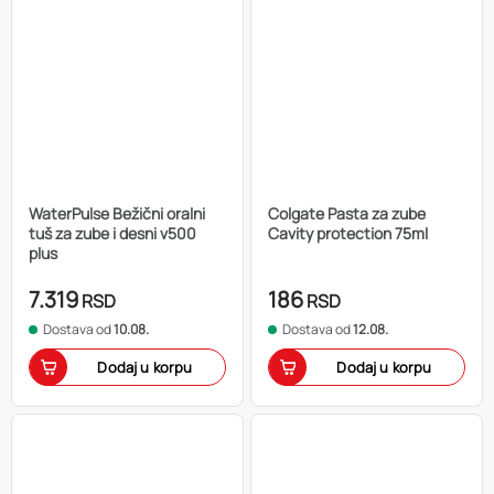
WaterPulse Bežični oralni
Colgate Pasta za zube
tuš za zube i desni v500
Cavity protection 75ml
plus
7.319
186
RSD
RSD
Dostava od
10.08.
Dostava od
12.08.
Dodaj u korpu
Dodaj u korpu