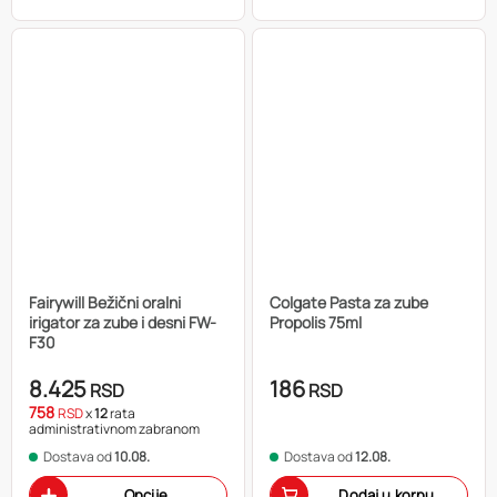
Fairywill Bežični oralni
Colgate Pasta za zube
irigator za zube i desni FW-
Propolis 75ml
F30
8.425
186
RSD
RSD
758
RSD
x
12
rata
administrativnom zabranom
Dostava od
10.08.
Dostava od
12.08.
Opcije
Dodaj u korpu