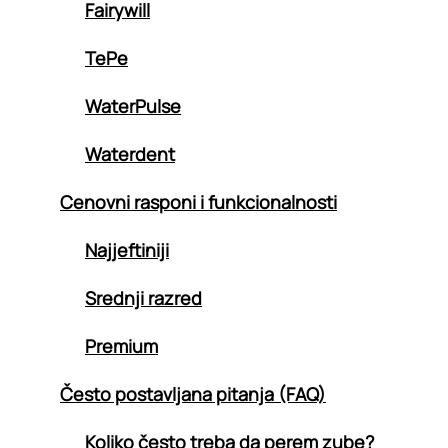
Fairywill
TePe
WaterPulse
Waterdent
Cenovni rasponi i funkcionalnosti
Najjeftiniji
Srednji razred
Premium
Često postavljana pitanja (FAQ)
Koliko često treba da perem zube?