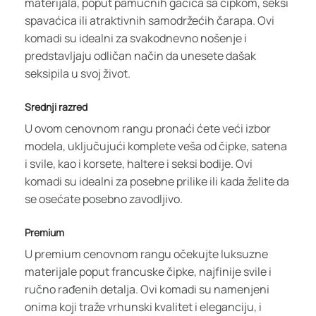
materijala, poput pamučnih gaćica sa čipkom, seksi
spavaćica ili atraktivnih samodržećih čarapa. Ovi
komadi su idealni za svakodnevno nošenje i
predstavljaju odličan način da unesete dašak
seksipila u svoj život.
Srednji razred
U ovom cenovnom rangu pronaći ćete veći izbor
modela, uključujući komplete veša od čipke, satena
i svile, kao i korsete, haltere i seksi bodije. Ovi
komadi su idealni za posebne prilike ili kada želite da
se osećate posebno zavodljivo.
Premium
U premium cenovnom rangu očekujte luksuzne
materijale poput francuske čipke, najfinije svile i
ručno rađenih detalja. Ovi komadi su namenjeni
onima koji traže vrhunski kvalitet i eleganciju, i