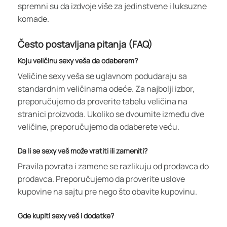
spremni su da izdvoje više za jedinstvene i luksuzne
komade.
Često postavljana pitanja (FAQ)
Koju veličinu sexy veša da odaberem?
Veličine sexy veša se uglavnom podudaraju sa
standardnim veličinama odeće. Za najbolji izbor,
preporučujemo da proverite tabelu veličina na
stranici proizvoda. Ukoliko se dvoumite između dve
veličine, preporučujemo da odaberete veću.
Da li se sexy veš može vratiti ili zameniti?
Pravila povrata i zamene se razlikuju od prodavca do
prodavca. Preporučujemo da proverite uslove
kupovine na sajtu pre nego što obavite kupovinu.
Gde kupiti sexy veš i dodatke?