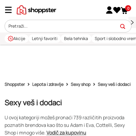
0
Akcije
Letnji favoriti
Bela tehnika
Sport i slobodno vre
Shoppster
Lepota i zdravlje
Sexy shop
Sexy veš i dodaci
Sexy veš i dodaci
U ovoj kategoriji možeš pronaći 739 različitih proizvoda
poznatih brendova kao što su Adam i Eva, Cottelli, Sexy
Shop i mnogo više.
Vodič za kupovinu