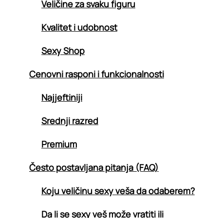
Veličine za svaku figuru
Kvalitet i udobnost
Sexy Shop
Cenovni rasponi i funkcionalnosti
Najjeftiniji
Srednji razred
Premium
Često postavljana pitanja (FAQ)
Koju veličinu sexy veša da odaberem?
Da li se sexy veš može vratiti ili