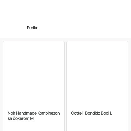
Perike
Noir Handmade Kombinezon
Cottelli Bondidz Bodi L
sa čokerom M