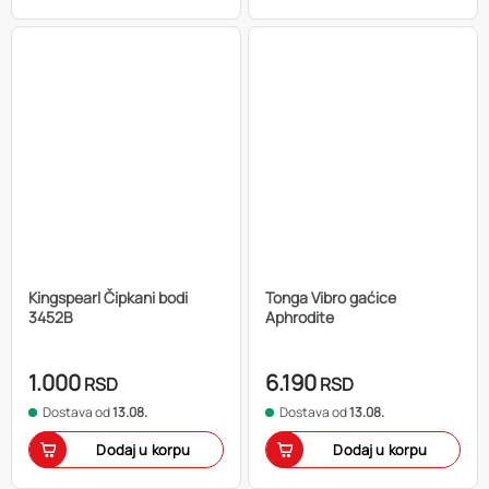
Kingspearl Čipkani bodi
Tonga Vibro gaćice
3452B
Aphrodite
1.000
6.190
RSD
RSD
Dostava od
13.08.
Dostava od
13.08.
Dodaj u korpu
Dodaj u korpu