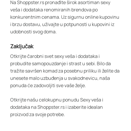
Na Shoppster.rs pronađite širok asortiman sexy
veša i dodataka renomiranih brendova po
konkurentnim cenama. Uz sigurnu online kupovinu
i brzu dostavu, uživajte u potpunosti u kupovini iz
udobnosti svog doma.
Zaključak
Otkrijte čarobni svet sexy veša i dodataka i
probudite samopouzdanje i strast u sebi. Bilo da
tražite savršen komad za posebnu priliku ili želite da
unesete malo uzbuđenja u svakodnevicu, naša
ponuda će zadovoljiti sve vaše želje.
Otkrijte našu celokupnu ponudu Sexy veša i
dodataka na Shoppster.rs i izaberite idealan
proizvod za svoje potrebe.