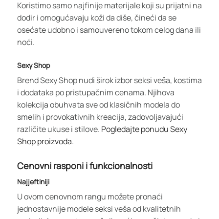
Koristimo samo najfinije materijale koji su prijatni na
dodir i omogućavaju koži da diše, čineći da se
osećate udobno i samouvereno tokom celog dana ili
noći.
Sexy Shop
Brend Sexy Shop nudi širok izbor seksi veša, kostima
i dodataka po pristupačnim cenama. Njihova
kolekcija obuhvata sve od klasičnih modela do
smelih i provokativnih kreacija, zadovoljavajući
različite ukuse i stilove.
Pogledajte ponudu Sexy
Shop proizvoda
.
Cenovni rasponi i funkcionalnosti
Najjeftiniji
U ovom cenovnom rangu možete pronaći
jednostavnije modele seksi veša od kvalitetnih