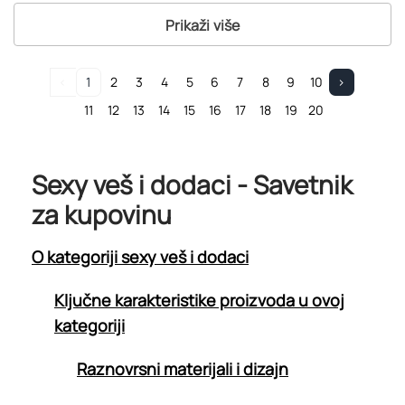
Prikaži više
<
1
2
3
4
5
6
7
8
9
10
>
11
12
13
14
15
16
17
18
19
20
Sexy veš i dodaci - Savetnik
za kupovinu
O kategoriji sexy veš i dodaci
Ključne karakteristike proizvoda u ovoj
kategoriji
Raznovrsni materijali i dizajn