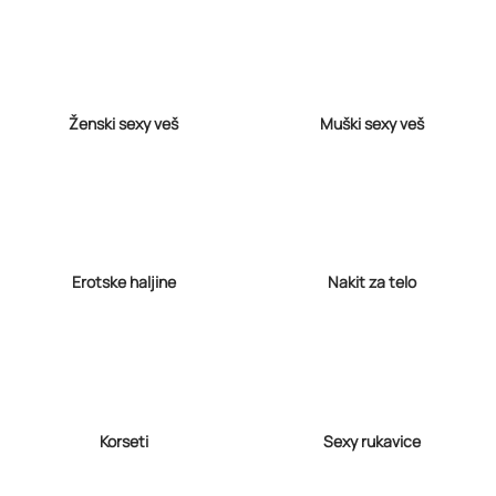
Ženski sexy veš
Muški sexy veš
Erotske haljine
Nakit za telo
Korseti
Sexy rukavice