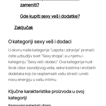
zameniti?
Gde kupiti sexy veš i dodatke?
Zaključak
O kategoriji sexy veš i dodaci
U okviru naše kategorije "Lepota i zdravlje" pronaći
ćete uzbudljiv svet "Sexy shopa", a u njemu i
kategoriju "Sexy veš i dodaci". Ova kategorija nudi
širok izbor zavodljivog veša, seksi kostima i erotskih
dodataka koji će rasplamsati vašu strast i uneti
novu energiju u vašu intimu.
Ključne karakteristike proizvoda u ovoj
kategoriji
Raznovrsni materijali i dizajn