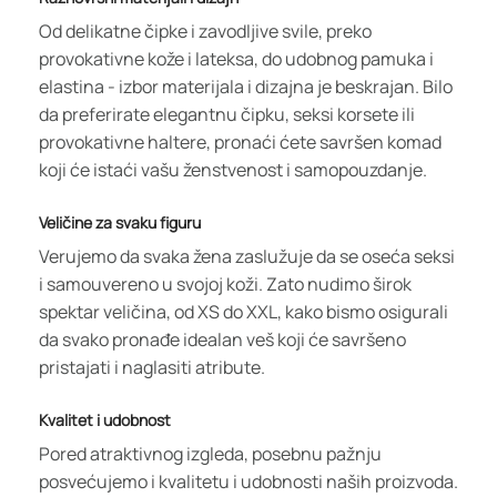
Od delikatne čipke i zavodljive svile, preko
provokativne kože i lateksa, do udobnog pamuka i
elastina - izbor materijala i dizajna je beskrajan. Bilo
da preferirate elegantnu čipku, seksi korsete ili
provokativne haltere, pronaći ćete savršen komad
koji će istaći vašu ženstvenost i samopouzdanje.
Veličine za svaku figuru
Verujemo da svaka žena zaslužuje da se oseća seksi
i samouvereno u svojoj koži. Zato nudimo širok
spektar veličina, od XS do XXL, kako bismo osigurali
da svako pronađe idealan veš koji će savršeno
pristajati i naglasiti atribute.
Kvalitet i udobnost
Pored atraktivnog izgleda, posebnu pažnju
posvećujemo i kvalitetu i udobnosti naših proizvoda.