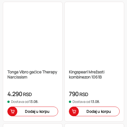
Tonga Vibro gaćice Therapy
Kingspearl Mrežasti
Narcissism
kombinezon 1061B
4.290
790
RSD
RSD
Dostava od
13.08.
Dostava od
13.08.
Dodaj u korpu
Dodaj u korpu