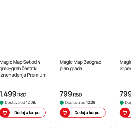
Magic Map Set od 4
Magic Map Beograd
Magi
greb-greb čestitki
plan grada
Srpsk
iznenađenja Premium
1.499
799
79
RSD
RSD
Dostava od
12.08.
Dostava od
12.08.
Do
Dodaj u korpu
Dodaj u korpu