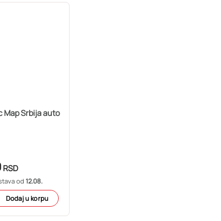
 Map Srbija auto
9
RSD
stava od
12.08.
Dodaj u korpu