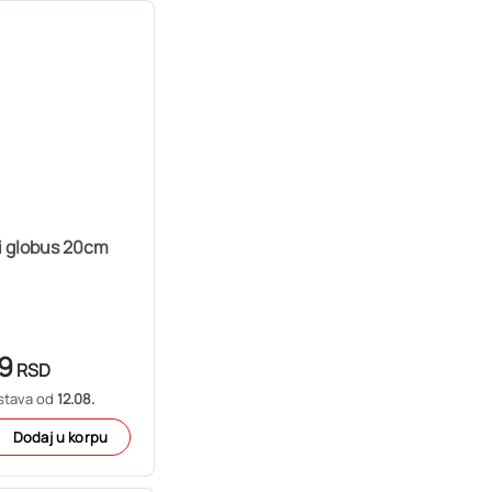
i globus 20cm
19
RSD
stava od
12.08.
Dodaj u korpu