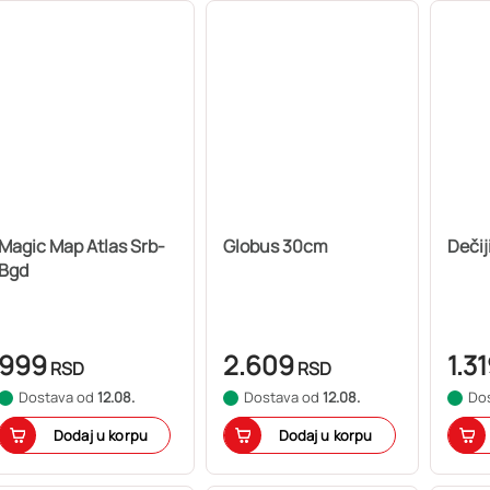
Magic Map Atlas Srb-
Globus 30cm
Dečij
Bgd
999
2.609
1.3
RSD
RSD
Dostava od
12.08.
Dostava od
12.08.
Do
Dodaj u korpu
Dodaj u korpu