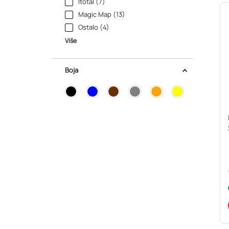
Itotal (7)
Magic Map (13)
Ostalo (4)
Više
Boja