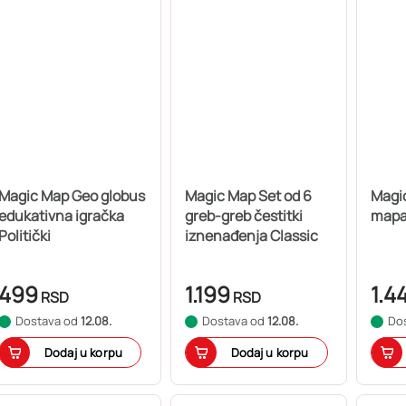
Magic Map Geo globus
Magic Map Set od 6
Magi
edukativna igračka
greb-greb čestitki
mapa
Politički
iznenađenja Classic
499
1.199
1.4
RSD
RSD
Dostava od
12.08.
Dostava od
12.08.
Do
Dodaj u korpu
Dodaj u korpu