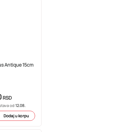
us Antique 15cm
0
RSD
stava od
12.08.
Dodaj u korpu