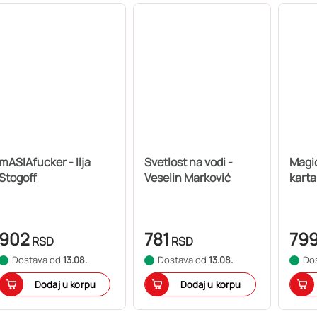
mASIAfucker - Ilja
Svetlost na vodi -
Magic
Stogoff
Veselin Marković
karta
902
781
79
RSD
RSD
Dostava od
13.08.
Dostava od
13.08.
Do
Dodaj u korpu
Dodaj u korpu