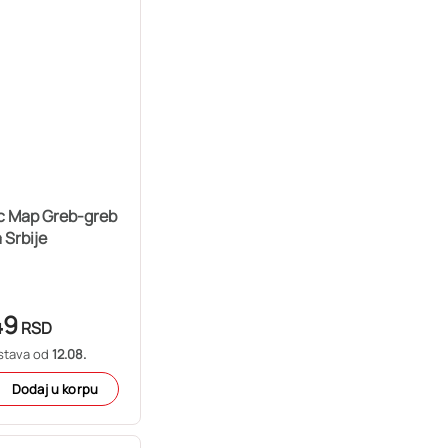
c Map Greb-greb
 Srbije
49
RSD
stava od
12.08.
Dodaj u korpu