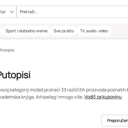
ije
Sport i slobodno vreme
Sve za leto
TV, audio, video
Putopisi
Putopisi
 ovoj kategoriji možeš pronaći 33 različitih proizvoda poznatih
kademska knjiga, Arhipelag i mnogo više.
Vodič za kupovinu
Preporuče