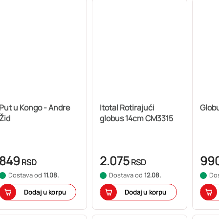
Put u Kongo - Andre
Itotal Rotirajući
Glob
Žid
globus 14cm CM3315
849
2.075
99
RSD
RSD
Dostava od
11.08.
Dostava od
12.08.
Do
Dodaj u korpu
Dodaj u korpu