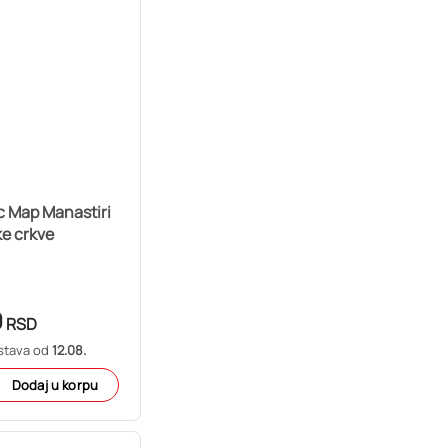
c Map Manastiri
e crkve
9
RSD
stava od
12.08.
Dodaj u korpu