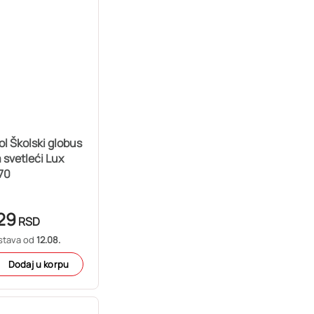
l Školski globus
svetleći Lux
70
29
RSD
stava od
12.08.
Dodaj u korpu