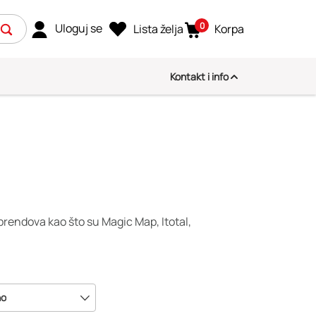
0
Uloguj se
Lista želja
Korpa
Kontakt i info
 brendova kao što su Magic Map, Itotal,
no