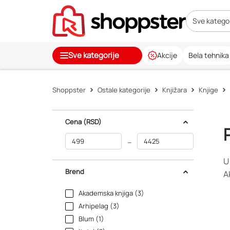
Sve kategor
Sve kategorije
Akcije
Bela tehnika
Shoppster
Ostale kategorije
Knjižara
Knjige
Cena
(RSD)
–
U
Brend
A
Akademska knjiga (3)
Arhipelag (3)
Blum (1)