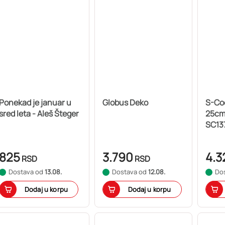
Ponekad je januar u
Globus Deko
S-Coo
sred leta - Aleš Šteger
25cm 
SC13
825
3.790
4.3
RSD
RSD
Dostava od
13.08.
Dostava od
12.08.
Do
Dodaj u korpu
Dodaj u korpu