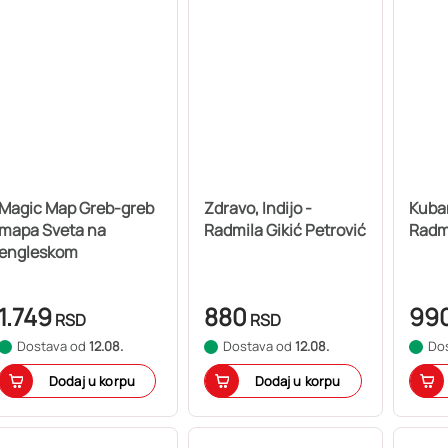
Magic Map Greb-greb
Zdravo, Indijo -
Kuban
mapa Sveta na
Radmila Gikić Petrović
Radmi
engleskom
1.749
880
99
RSD
RSD
Dostava od
12.08.
Dostava od
12.08.
Do
Dodaj u korpu
Dodaj u korpu