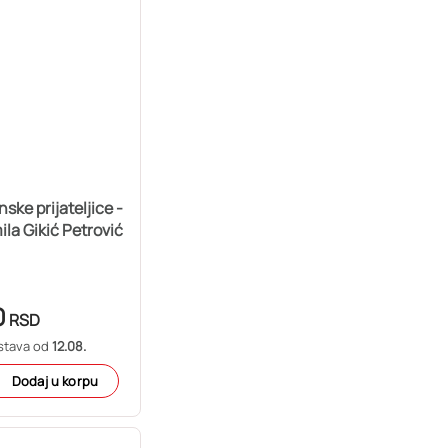
ske prijateljice -
la Gikić Petrović
0
RSD
stava od
12.08.
Dodaj u korpu