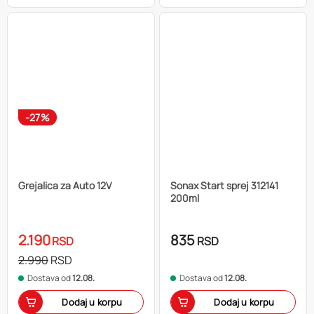
-27%
Grejalica za Auto 12V
Sonax Start sprej 312141
200ml
2.190
835
RSD
RSD
2.990
RSD
Dostava od
12.08.
Dostava od
12.08.
Dodaj u korpu
Dodaj u korpu