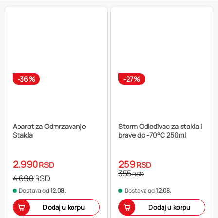
-36%
-27%
Aparat za Odmrzavanje
Storm Odleđivac za stakla i
Stakla
brave do -70°C 250ml
2.990
259
RSD
RSD
355
RSD
4.690
RSD
Dostava od
12.08.
Dostava od
12.08.
Dodaj u korpu
Dodaj u korpu