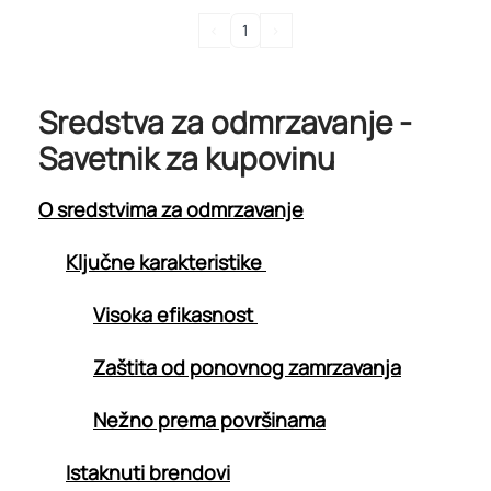
<
1
>
Sredstva za odmrzavanje -
Savetnik za kupovinu
O sredstvima za odmrzavanje
Ključne karakteristike
Visoka efikasnost
Zaštita od ponovnog zamrzavanja
Nežno prema površinama
Istaknuti brendovi