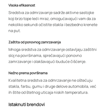
Visoka efikasnost
Sredstva za odmrzavanje sadrže aktivne sastojke
koji brzo tope led i mraz, omogućavajući vam da za
nekoliko sekundi očistite stakla i bezbedno krenete
na put.
Zaštita od ponovnog zamrzavanja
Mnoga sredstva za odmrzavanje ostavljaju zaštitni
sloj na površinama, sprečavajući ponovno
zamrzavanje i olakšavajući buduće čišćenje.
Nežno prema površinama
Kvalitetna sredstva za odmrzavanje ne oštećuju
stakla, farbu, gumu i druge delove automobila, već
ih štite od štetnog uticaja niskih temperatura.
Istaknuti brendovi