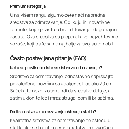
Premium kategorija
U najvišem rangu sigurno ćete naći napredna
sredstva za odmrzavanje. Odlikuju ih inovativne
formule, koje garantuju brzo delovanje i dugotrajnu
zaštitu. Ova sredstva su preporuka za najzahtevnije
vozače, koji traže samo najbolje za svoj automobil.
Često postavljana pitanja (FAQ)
Kako se pravilno koriste sredstva za odmrzavanje?
Sredstvo za odmrzavanje jednostavno naprskajte
po zaleđenoj površini sa udaljenosti od oko 20 cm.
Sačekajte nekoliko sekundi da sredstvo deluje, a
zatim uklonite led i mraz strugalicom ili brisačima.
Da li sredstva za odmrzavanje oštećuju stakla?
Kvalitetna sredstva za odmrzavanje ne oštećuju
stakla ako se koriste prema uputstvu proizvođača.