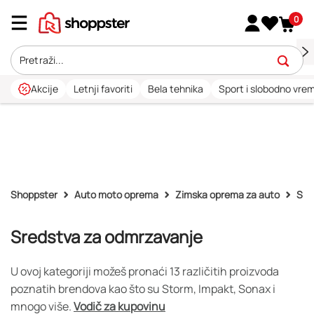
0
Akcije
Letnji favoriti
Bela tehnika
Sport i slobodno vre
Shoppster
Auto moto oprema
Zimska oprema za auto
Sre
Sredstva za odmrzavanje
U ovoj kategoriji možeš pronaći 13 različitih proizvoda
poznatih brendova kao što su Storm, Impakt, Sonax i
mnogo više.
Vodič za kupovinu