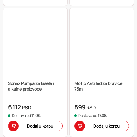
Sonax Pumpa za kisele i
MoTip Anti led za bravice
alkalne proizvode
75ml
6.112
599
RSD
RSD
Dostava od
11.08.
Dostava od
17.08.
Dodaj u korpu
Dodaj u korpu