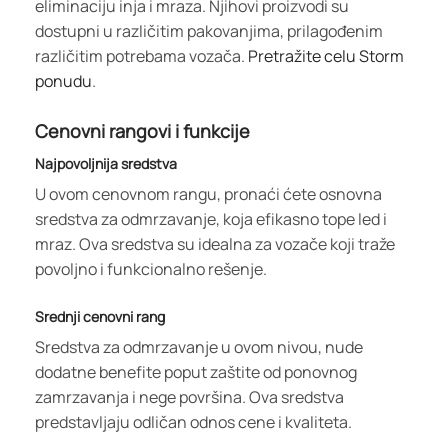
eliminaciju inja i mraza. Njihovi proizvodi su
dostupni u različitim pakovanjima, prilagođenim
različitim potrebama vozača.
Pretražite celu Storm
ponudu
.
Cenovni rangovi i funkcije
Najpovoljnija sredstva
U ovom cenovnom rangu, pronaći ćete osnovna
sredstva za odmrzavanje, koja efikasno tope led i
mraz. Ova sredstva su idealna za vozače koji traže
povoljno i funkcionalno rešenje.
Srednji cenovni rang
Sredstva za odmrzavanje u ovom nivou, nude
dodatne benefite poput zaštite od ponovnog
zamrzavanja i nege površina. Ova sredstva
predstavljaju odličan odnos cene i kvaliteta.