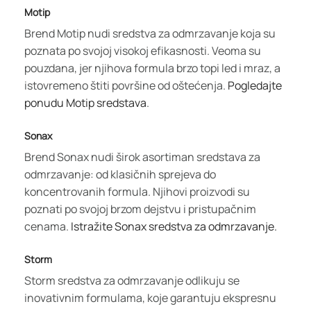
Motip
Brend Motip nudi sredstva za odmrzavanje koja su
poznata po svojoj visokoj efikasnosti. Veoma su
pouzdana, jer njihova formula brzo topi led i mraz, a
istovremeno štiti površine od oštećenja.
Pogledajte
ponudu Motip sredstava
.
Sonax
Brend Sonax nudi širok asortiman sredstava za
odmrzavanje: od klasičnih sprejeva do
koncentrovanih formula. Njihovi proizvodi su
poznati po svojoj brzom dejstvu i pristupačnim
cenama.
Istražite Sonax sredstva za odmrzavanje.
Storm
Storm sredstva za odmrzavanje odlikuju se
inovativnim formulama, koje garantuju ekspresnu