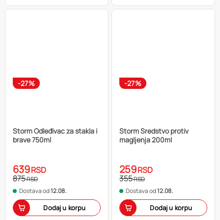
-27%
-27%
Storm Odleđivac za stakla i
Storm Sredstvo protiv
brave 750ml
magljenja 200ml
639
259
RSD
RSD
875
355
RSD
RSD
Dostava od
12.08.
Dostava od
12.08.
Dodaj u korpu
Dodaj u korpu