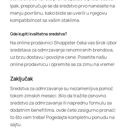
Ipak, preporučuje se da sredstvo prvo nanesete na
manju površinu, kako biste se uverili u njegovu
kompatibilnost sa vašim staklima.
Gde kupiti kvalitetna sredstva?
Na online prodavnici Shoppster čeka vas širok izbor
sredstava za odmrzavanje renomiranih brendova,
uz brzu dostavu i povoljne cene. Posetite našu
online prodavnicu i opremite se za zimu na vreme!
Zaključak
Sredstva za odmrzavanje su nezamenljiva pomoć
tokom zimskih meseci. Bilo da tražite osnovno
sredstvo za odmrzavanje ili naprednu formulu sa
dodatnim benefitima, ovde ćete zasigurno pronaći
to što vam treba! Pogedajte kompletnu ponudu na
sajtu.