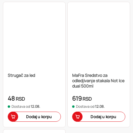
Strugač za led
MaFra Sredstvo za
odledjivanje stakala Not Ice
dual 500ml
48
619
RSD
RSD
Dostava od
12.08.
Dostava od
12.08.
Dodaj u korpu
Dodaj u korpu