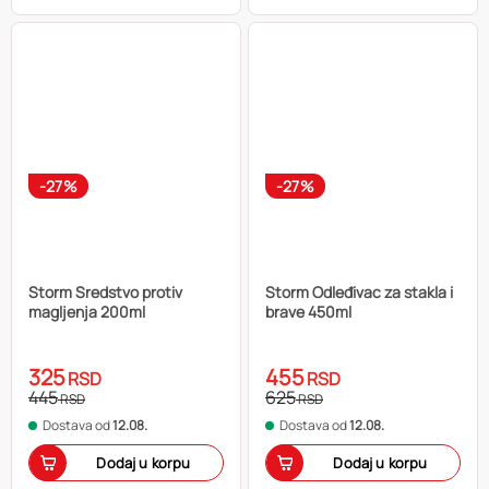
-27%
-27%
Storm Sredstvo protiv
Storm Odleđivac za stakla i
magljenja 200ml
brave 450ml
325
455
RSD
RSD
445
625
RSD
RSD
Dostava od
12.08.
Dostava od
12.08.
Dodaj u korpu
Dodaj u korpu