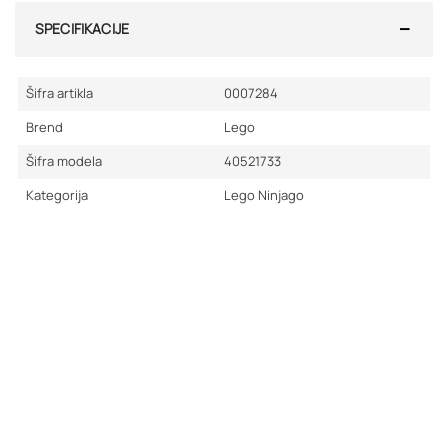
SPECIFIKACIJE
Šifra artikla
0007284
Brend
Lego
Šifra modela
40521733
Kategorija
Lego Ninjago