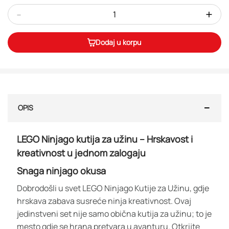
-
+
Dodaj u korpu
OPIS
LEGO Ninjago kutija za užinu – Hrskavost i
kreativnost u jednom zalogaju
Snaga ninjago okusa
Dobrodošli u svet LEGO Ninjago Kutije za Užinu, gdje
hrskava zabava susreće ninja kreativnost. Ovaj
jedinstveni set nije samo obična kutija za užinu; to je
mesto gdje se hrana pretvara u avanturu. Otkrijte