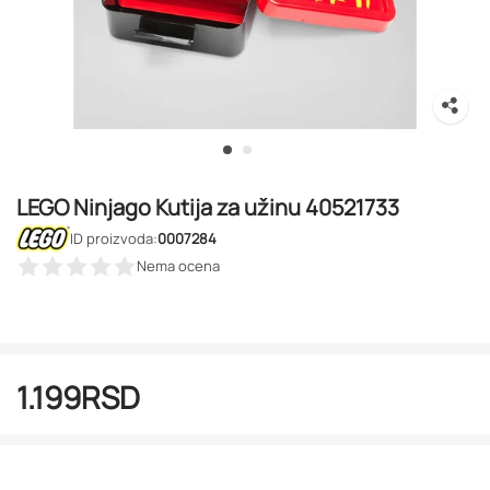
LEGO Ninjago Kutija za užinu 40521733
ID proizvoda:
0007284
Nema ocena
1.199
RSD