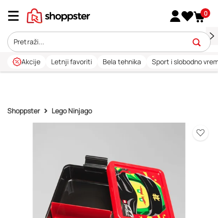
0
Akcije
Letnji favoriti
Bela tehnika
Sport i slobodno vre
Shoppster
Lego Ninjago