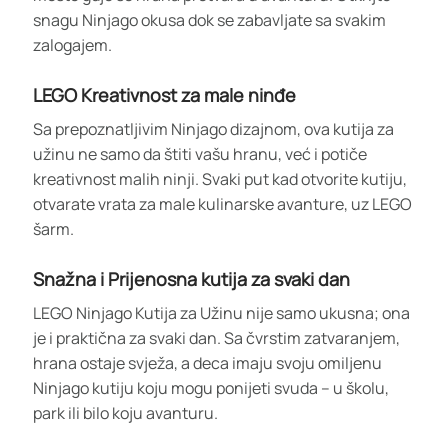
snagu Ninjago okusa dok se zabavljate sa svakim
zalogajem.
LEGO Kreativnost za male ninđe
Sa prepoznatljivim Ninjago dizajnom, ova kutija za
užinu ne samo da štiti vašu hranu, već i potiče
kreativnost malih ninji. Svaki put kad otvorite kutiju,
otvarate vrata za male kulinarske avanture, uz LEGO
šarm.
Snažna i Prijenosna kutija za svaki dan
LEGO Ninjago Kutija za Užinu nije samo ukusna; ona
je i praktična za svaki dan. Sa čvrstim zatvaranjem,
hrana ostaje svježa, a deca imaju svoju omiljenu
Ninjago kutiju koju mogu ponijeti svuda – u školu,
park ili bilo koju avanturu.