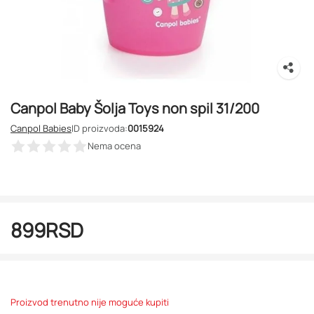
Canpol Baby Šolja Toys non spil 31/200
Canpol Babies
ID proizvoda:
0015924
Nema ocena
899
RSD
Proizvod trenutno nije moguće kupiti