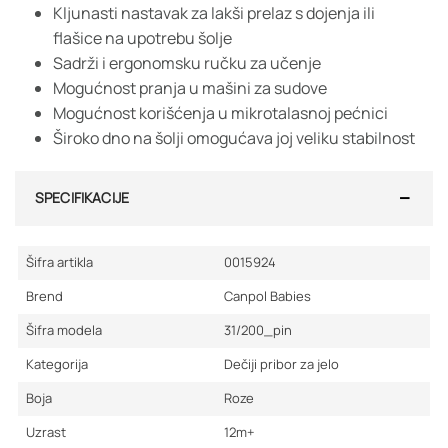
Kljunasti nastavak za lakši prelaz s dojenja ili
flašice na upotrebu šolje
Sadrži i ergonomsku ručku za učenje
Mogućnost pranja u mašini za sudove
Mogućnost korišćenja u mikrotalasnoj pećnici
Široko dno na šolji omogućava joj veliku stabilnost
SPECIFIKACIJE
Šifra artikla
0015924
Brend
Canpol Babies
Šifra modela
31/200_pin
Kategorija
Dečiji pribor za jelo
Boja
Roze
Uzrast
12m+