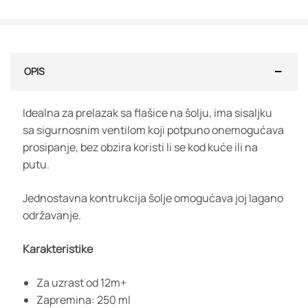
OPIS
Idealna za prelazak sa flašice na šolju, ima sisaljku
sa sigurnosnim ventilom koji potpuno onemogućava
prosipanje, bez obzira koristi li se kod kuće ili na
putu.
Jednostavna kontrukcija šolje omogućava joj lagano
održavanje.
Karakteristike
Za uzrast od 12m+
Zapremina: 250 ml