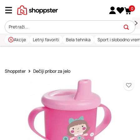
0
Akcije
Letnji favoriti
Bela tehnika
Sport i slobodno vre
Shoppster
Dečiji pribor za jelo