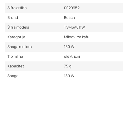
Šifra artikla
0029952
Brend
Bosch
Šifra modela
TSM6A011W
Kategorija
Mlinovi za kafu
Snaga motora
180
W
Tip mlinа
električni
Kapacitet
75
g
Snaga
180
W