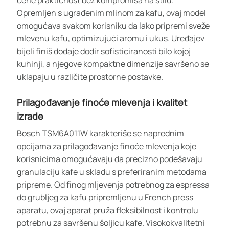
Opremljen s ugrađenim mlinom za kafu, ovaj model
omogućava svakom korisniku da lako pripremi sveže
mlevenu kafu, optimizujući aromu i ukus. Uređajev
bijeli finiš dodaje dodir sofisticiranosti bilo kojoj
kuhinji, a njegove kompaktne dimenzije savršeno se
uklapaju u različite prostorne postavke.
Prilagođavanje finoće mlevenja i kvalitet
izrade
Bosch TSM6A011W karakteriše se naprednim
opcijama za prilagođavanje finoće mlevenja koje
korisnicima omogućavaju da precizno podešavaju
granulaciju kafe u skladu s preferiranim metodama
pripreme. Od finog mljevenja potrebnog za espressa
do grubljeg za kafu pripremljenu u French press
aparatu, ovaj aparat pruža fleksibilnost i kontrolu
potrebnu za savršenu šoljicu kafe. Visokokvalitetni