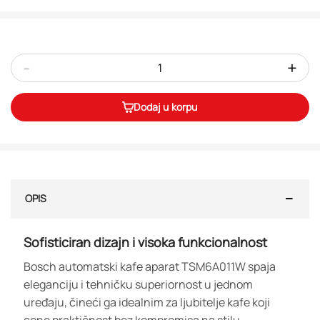
-
+
Dodaj u korpu
OPIS
Sofisticiran dizajn i visoka funkcionalnost
Bosch automatski kafe aparat TSM6A011W spaja
eleganciju i tehničku superiornost u jednom
uređaju, čineći ga idealnim za ljubitelje kafe koji
cene praktičnost bez kompromisa na stilu.