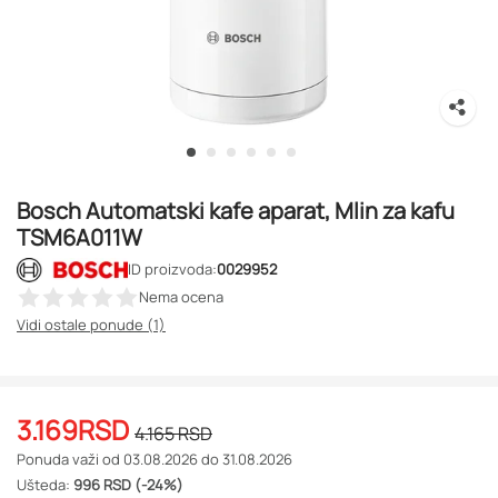
Bosch Automatski kafe aparat, Mlin za kafu
TSM6A011W
ID proizvoda:
0029952
Nema ocena
Vidi ostale ponude (1)
3.169
RSD
4.165
RSD
Ponuda važi od 03.08.2026 do 31.08.2026
Ušteda:
996 RSD (-24%)