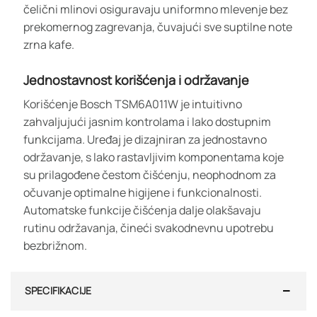
čelični mlinovi osiguravaju uniformno mlevenje bez
prekomernog zagrevanja, čuvajući sve suptilne note
zrna kafe.
Jednostavnost korišćenja i održavanje
Korišćenje Bosch TSM6A011W je intuitivno
zahvaljujući jasnim kontrolama i lako dostupnim
funkcijama. Uređaj je dizajniran za jednostavno
održavanje, s lako rastavljivim komponentama koje
su prilagođene čestom čišćenju, neophodnom za
očuvanje optimalne higijene i funkcionalnosti.
Automatske funkcije čišćenja dalje olakšavaju
rutinu održavanja, čineći svakodnevnu upotrebu
bezbrižnom.
SPECIFIKACIJE