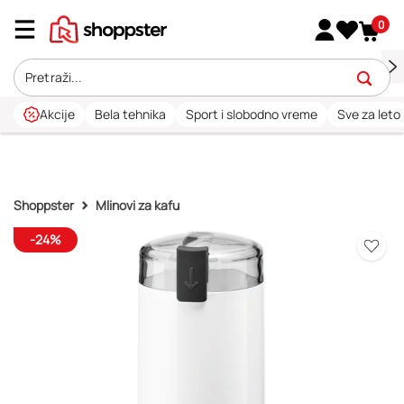
0
Akcije
Bela tehnika
Sport i slobodno vreme
Sve za leto
Shoppster
Mlinovi za kafu
-24%