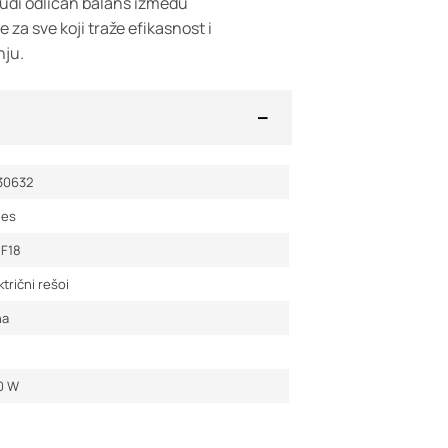
nudi odličan balans između
 za sve koji traže efikasnost i
ju.
30632
des
1F18
ktrični rešoi
na
0
W