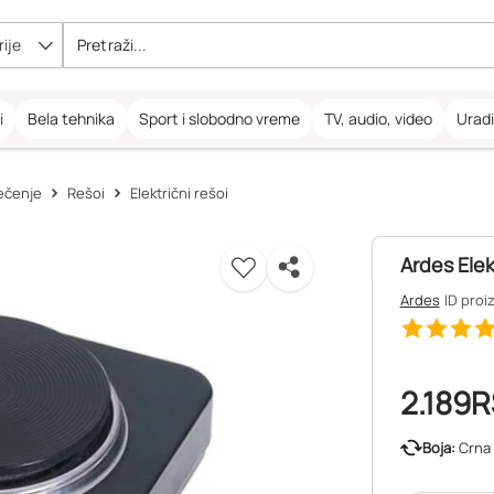
ije
i
Bela tehnika
Sport i slobodno vreme
TV, audio, video
Urad
pečenje
Rešoi
Električni rešoi
Ardes Elek
Ardes
ID proi
2.189
R
Boja:
Crna