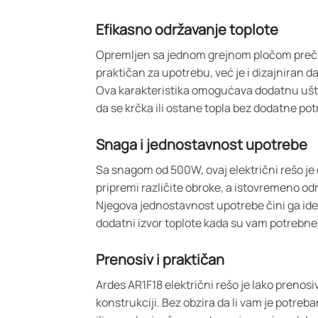
Efikasno održavanje toplote
Opremljen sa jednom grejnom pločom prečn
praktičan za upotrebu, već je i dizajniran d
Ova karakteristika omogućava dodatnu ušte
da se krčka ili ostane topla bez dodatne pot
Snaga i jednostavnost upotrebe
Sa snagom od 500W, ovaj električni rešo je
pripremi različite obroke, a istovremeno od
Njegova jednostavnost upotrebe čini ga ide
dodatni izvor toplote kada su vam potrebne
Prenosiv i praktičan
Ardes AR1F18 električni rešo je lako prenosi
konstrukciji. Bez obzira da li vam je potreb