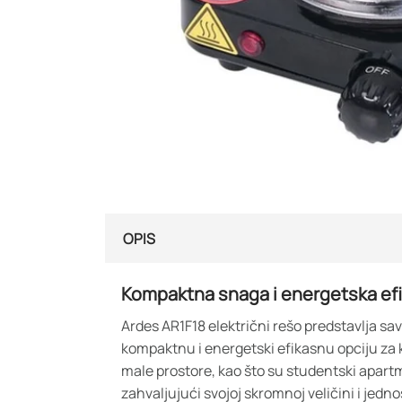
OPIS
Kompaktna snaga i energetska ef
Ardes AR1F18 električni rešo predstavlja sav
kompaktnu i energetski efikasnu opciju za 
male prostore, kao što su studentski apartm
zahvaljujući svojoj skromnoj veličini i jed