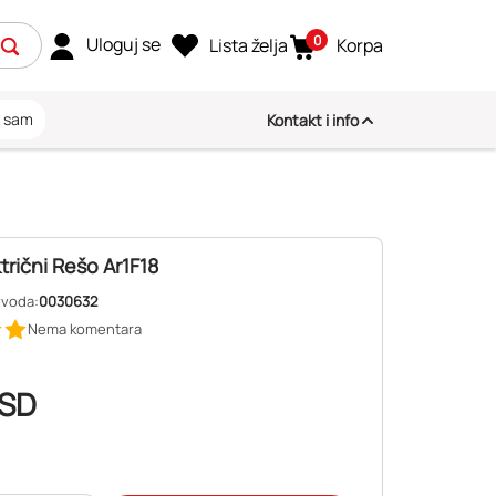
0
Uloguj se
Lista želja
Korpa
i sam
Kontakt i info
trični Rešo Ar1F18
zvoda:
0030632
Nema komentara
SD