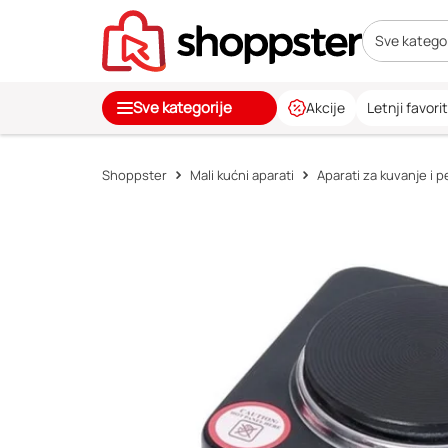
Sve kategor
Sve kategorije
Akcije
Letnji favorit
Shoppster
Mali kućni aparati
Aparati za kuvanje i 