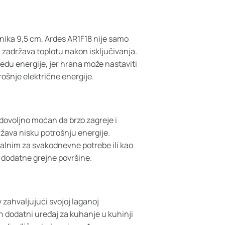
ika 9,5 cm, Ardes AR1F18 nije samo
a zadržava toplotu nakon isključivanja.
du energije, jer hrana može nastaviti
rošnje električne energije.
 dovoljno moćan da brzo zagreje i
ržava nisku potrošnju energije.
alnim za svakodnevne potrebe ili kao
 dodatne grejne površine.
v zahvaljujući svojoj laganoj
an dodatni uređaj za kuhanje u kuhinji