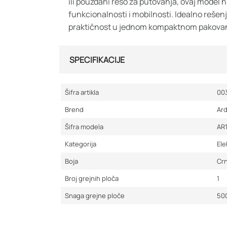
ili pouzdani rešo za putovanja, ovaj model 
funkcionalnosti i mobilnosti. Idealno rešenje
praktičnost u jednom kompaktnom pakovan
SPECIFIKACIJE
Šifra artikla
00
Brend
Ar
Šifra modela
AR
Kategorija
Ele
Boja
Cr
Broj grejnih ploča
1
Snaga grejne ploče
50