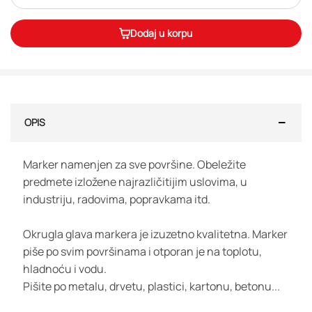
Dodaj u korpu
OPIS
Marker namenjen za sve površine. Obeležite
predmete izložene najrazličitijim uslovima, u
industriju, radovima, popravkama itd.
Okrugla glava markera je izuzetno kvalitetna. Marker
piše po svim površinama i otporan je na toplotu,
hladnoću i vodu.
Pišite po metalu, drvetu, plastici, kartonu, betonu...