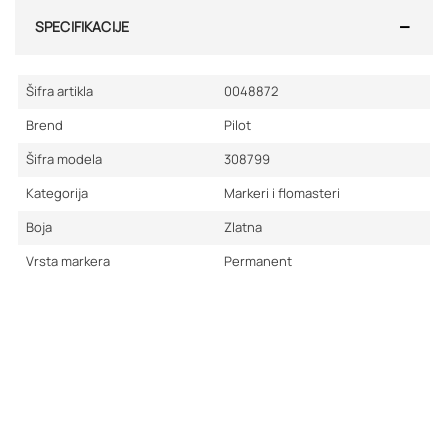
SPECIFIKACIJE
Šifra artikla
0048872
Brend
Pilot
Šifra modela
308799
Kategorija
Markeri i flomasteri
Boja
Zlatna
Vrsta markera
Permanent