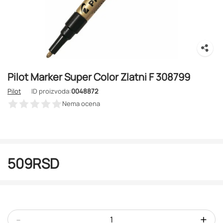
Pilot Marker Super Color Zlatni F 308799
Pilot
ID proizvoda:
0048872
Nema ocena
509
RSD
-
+