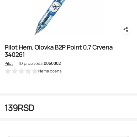
Pilot Hem. Olovka B2P Point 0.7 Crvena
340261
Pilot
ID proizvoda:
0050002
Nema ocena
139
RSD