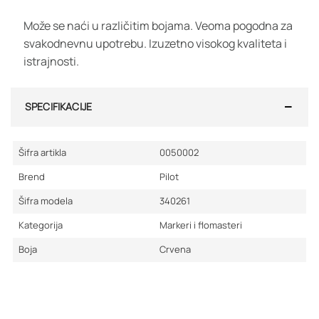
Može se naći u različitim bojama. Veoma pogodna za
svakodnevnu upotrebu. Izuzetno visokog kvaliteta i
istrajnosti.
SPECIFIKACIJE
Šifra artikla
0050002
Brend
Pilot
Šifra modela
340261
Kategorija
Markeri i flomasteri
Boja
Crvena