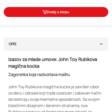
Dodaj u korpu
OPIS
Izazov za mlade umove: John Toy Rubikova
magična kocka
Zagonetka koja razbuktava maštu
John Toy Rubikova magična kocka je savršen izbor
za decu i odrasle koji traže izazovan i zabavan način
da testiraju svoje mentalne sposobnosti. Sa svojim
klasičnim dizajnom i šarenim stranama, ova
Rubikova kocka nudi beskrajne mogućnosti za