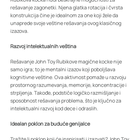
rešavanje zagonetki. Njena glatka rotacija i čvrsta
konstrukcija čine je idealnom za one koji žele da
unaprede svoje veštine rešavanja ovog klasičnog
izazova.
Razvoj intelektualnih veština
Rešavanje John Toy Rubikove magične kocke nije
samo igra; to je mentalni izazov koji poboljšava
kognitivne veštine. Ova aktivnost pomaže u razvoju
prostornog razumevanja, memorije, koncentracije i
strpljenja. Takođe, podstiče logičko razmišljanje i
sposobnost rešavanja problema, što je ključno za
intelektualni razvoj kod dece i odraslih.
Idealan poklon za buduće genijalce
Tražite li poklon koji će inspirisati i izazvati? John Toy