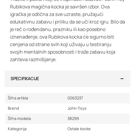
Rubikova magična kocka je savršen izbor. Ova
igračka je odlična za sve uzraste, pružajući
edukativnu zabavu i priliku da se uči kroz igru. Bilo da
je reč o rođendanu, prazniku ili kao posebno
iznenađenje, ova Rubikova kocka će sigurno biti
cenjena od strane svih koji uživaju u testiranju
svojih mentalnih sposobnosti i traže zabavu koja
zahteva razmišljanje.
SPECIFIKACIJE
Šifra artikla
0063237
Brend
John-Toys
Šifra modela
38299
Kategorija
Ostale kocke