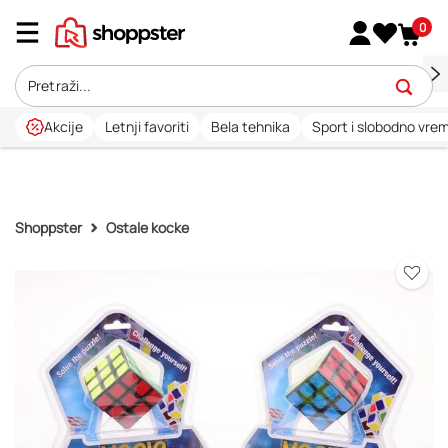
0
Akcije
Letnji favoriti
Bela tehnika
Sport i slobodno vre
Shoppster
Ostale kocke