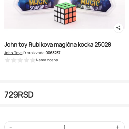
John toy Rubikova magična kocka 25028
John-Toys
ID proizvoda:
0063237
Nema ocena
729
RSD
-
+