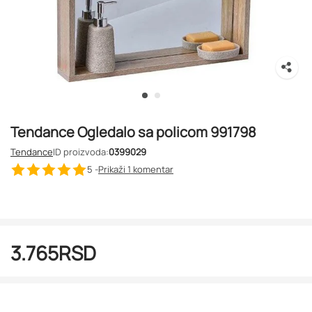
Tendance Ogledalo sa policom 991798
Tendance
ID proizvoda:
0399029
5 -
Prikaži 1
komentar
3.765
RSD