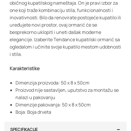
običnog kupatilskog nameštaja. On je pravi izbor za
one koji traže kombinaciju stila, funkcionalnosti i
inovativnosti. Bilo da renovirate postojeće kupatilo ili
uređujete novi prostor, ovaj ormarić će se
besprekorno uklopiti i uneti dašak moderne
elegancije. Izaberite Tendance kupatilski ormarić sa
ogledalom i učinite svoje kupatilo mestom udobnosti
i stila.
Karakteristike
Dimenzija proizvoda: 50 x 8 x 50cm
Proizvod nije sastavljen, uputstvo za montažu se
nalazi u pakovanju
Dimenzije pakovanja: 50 x 8 x 50cm
Boja: Boja drveta
SPECIFIKACIJE