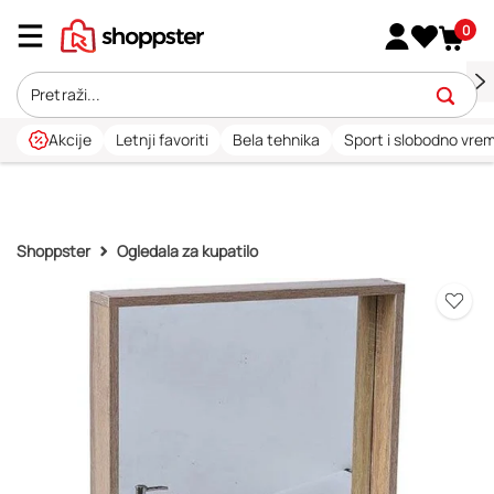
0
Akcije
Letnji favoriti
Bela tehnika
Sport i slobodno vre
Shoppster
Ogledala za kupatilo