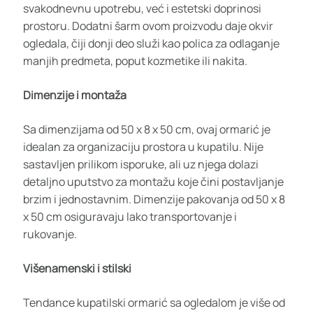
svakodnevnu upotrebu, već i estetski doprinosi
prostoru. Dodatni šarm ovom proizvodu daje okvir
ogledala, čiji donji deo služi kao polica za odlaganje
manjih predmeta, poput kozmetike ili nakita.
Dimenzije i montaža
Sa dimenzijama od 50 x 8 x 50 cm, ovaj ormarić je
idealan za organizaciju prostora u kupatilu. Nije
sastavljen prilikom isporuke, ali uz njega dolazi
detaljno uputstvo za montažu koje čini postavljanje
brzim i jednostavnim. Dimenzije pakovanja od 50 x 8
x 50 cm osiguravaju lako transportovanje i
rukovanje.
Višenamenski i stilski
Tendance kupatilski ormarić sa ogledalom je više od