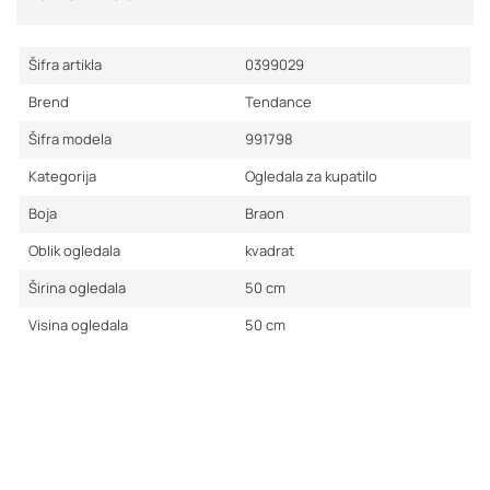
Šifra artikla
0399029
Brend
Tendance
Šifra modela
991798
Kategorija
Ogledala za kupatilo
Boja
Braon
Oblik ogledala
kvadrat
Širina ogledala
50
cm
Visina ogledala
50
cm