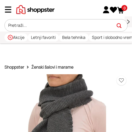
0
Akcije
Letnji favoriti
Bela tehnika
Sport i slobodno vre
Shoppster
Ženski šalovi i marame