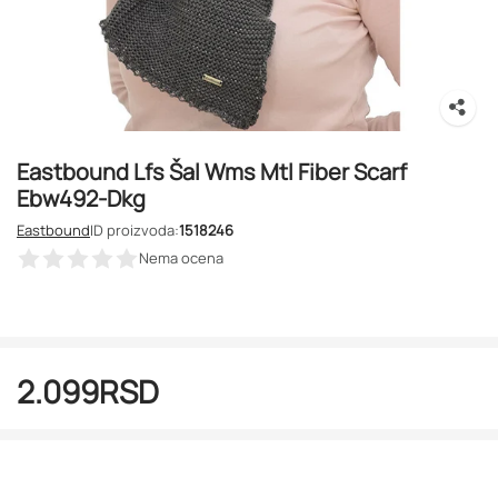
Eastbound Lfs Šal Wms Mtl Fiber Scarf
Ebw492-Dkg
Eastbound
ID proizvoda:
1518246
Nema ocena
2.099
RSD