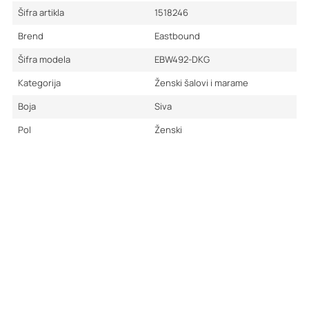
Šifra artikla
1518246
Brend
Eastbound
Šifra modela
EBW492-DKG
Kategorija
Ženski šalovi i marame
Boja
Siva
Pol
Ženski