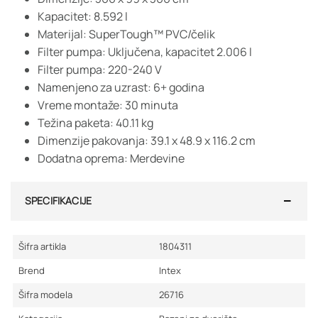
Kapacitet: 8.592 l
Materijal: SuperTough™ PVC/čelik
Filter pumpa: Uključena, kapacitet 2.006 l
Filter pumpa: 220-240 V
Namenjeno za uzrast: 6+ godina
Vreme montaže: 30 minuta
Težina paketa: 40.11 kg
Dimenzije pakovanja: 39.1 x 48.9 x 116.2 cm
Dodatna oprema: Merdevine
SPECIFIKACIJE
Šifra artikla
1804311
Brend
Intex
Šifra modela
26716