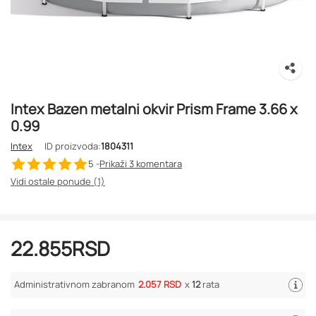
Intex Bazen metalni okvir Prism Frame 3.66 x
0.99
Intex
ID proizvoda:
1804311
5 -
Prikaži 3
komentara
Vidi ostale ponude (1)
22.855
RSD
Administrativnom zabranom
2.057 RSD
x
12
rata