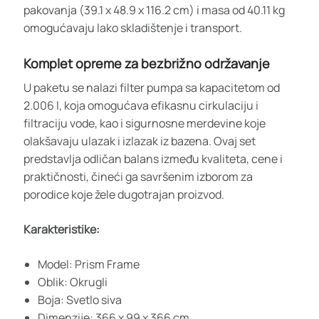
pakovanja (39.1 x 48.9 x 116.2 cm) i masa od 40.11 kg
omogućavaju lako skladištenje i transport.
Komplet opreme za bezbrižno održavanje
U paketu se nalazi filter pumpa sa kapacitetom od
2.006 l, koja omogućava efikasnu cirkulaciju i
filtraciju vode, kao i sigurnosne merdevine koje
olakšavaju ulazak i izlazak iz bazena. Ovaj set
predstavlja odličan balans između kvaliteta, cene i
praktičnosti, čineći ga savršenim izborom za
porodice koje žele dugotrajan proizvod.
Karakteristike:
Model: Prism Frame
Oblik: Okrugli
Boja: Svetlo siva
Dimenzije: 366 x 99 x 366 cm