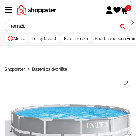
0
Akcije
Letnji favoriti
Bela tehnika
Sport i slobodno vre
Shoppster
Bazeni za dvorište