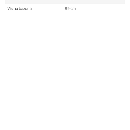
Visina bazena
99
cm