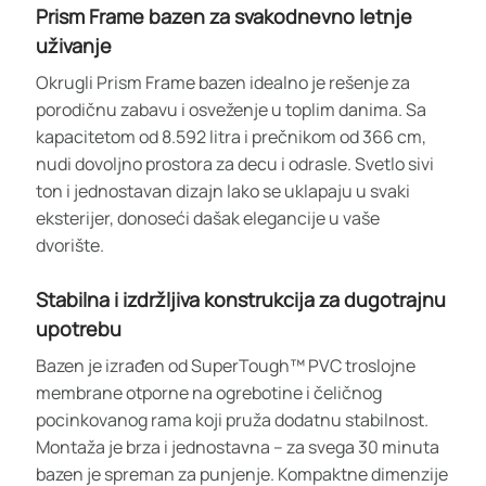
Prism Frame bazen za svakodnevno letnje
uživanje
Okrugli Prism Frame bazen idealno je rešenje za
porodičnu zabavu i osveženje u toplim danima. Sa
kapacitetom od 8.592 litra i prečnikom od 366 cm,
nudi dovoljno prostora za decu i odrasle. Svetlo sivi
ton i jednostavan dizajn lako se uklapaju u svaki
eksterijer, donoseći dašak elegancije u vaše
dvorište.
Stabilna i izdržljiva konstrukcija za dugotrajnu
upotrebu
Bazen je izrađen od SuperTough™ PVC troslojne
membrane otporne na ogrebotine i čeličnog
pocinkovanog rama koji pruža dodatnu stabilnost.
Montaža je brza i jednostavna – za svega 30 minuta
bazen je spreman za punjenje. Kompaktne dimenzije