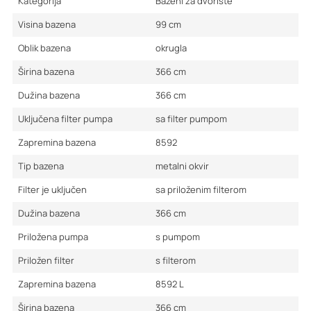
Kategorija
Bazeni za dvorište
Visina bazena
99
cm
Oblik bazena
okrugla
Širina bazena
366
cm
Dužina bazena
366
cm
Uključena filter pumpa
sa filter pumpom
Zapremina bazena
8592
Tip bazena
metalni okvir
Filter je uključen
sa priloženim filterom
Dužina bazena
366
cm
Priložena pumpa
s pumpom
Priložen filter
s filterom
Zapremina bazena
8592
L
Širina bazena
366
cm