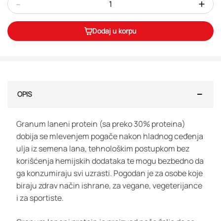
-
+
Dodaj u korpu
OPIS
Granum laneni protein (sa preko 30% proteina)
dobija se mlevenjem pogače nakon hladnog ceđenja
ulja iz semena lana, tehnološkim postupkom bez
korišćenja hemijskih dodataka te mogu bezbedno da
ga konzumiraju svi uzrasti. Pogodan je za osobe koje
biraju zdrav način ishrane, za vegane, vegeterijance
i za sportiste.