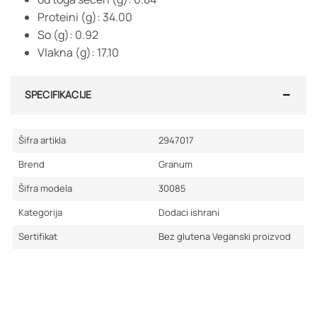
Proteini (g): 34.00
So (g): 0.92
Vlakna (g): 17.10
SPECIFIKACIJE
Šifra artikla
2947017
Brend
Granum
Šifra modela
30085
Kategorija
Dodaci ishrani
Sertifikat
Bez glutena
Veganski proizvod