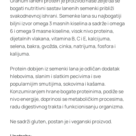
Granum laneni protein je proizvod naše želje da se
bogati nutritivni sastav lanenih semenki približi
svakodnevnoj ishrani. Semenke lana su najbogatiji
biljni izvor omega 3 masnih kiselina a sadrže i omega
6 i omega 9 masne kiseline, visok nivo proteina,
dijetalnih vlakana, vitamina B, C i E, kalcijuma,
selena, bakra, gvožda, cinka, natrijuma, fosfora i
kalijuma.
Protein dobijen iz semenki lana je odličan dodatak
hlebovima, slanim i slatkim pecivima i sve
popularnijim smutijima, sokovima i kašama.
Konzumiranjem hrane bogate proteinima, podiže se
nivo energije, doprinosi se metaboličkim procesima,
radu digestivnog trakta i funkcionisanju organizma.
Ne sadrži gluten, postan je i veganski proizvod.