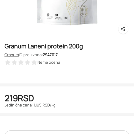
Granum Laneni protein 200g
Granum
ID proizvoda:
2947017
Nema ocena
219
RSD
Jedinična cena: 1.195 RSD/kg