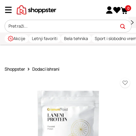
0
Akcije
Letnji favoriti
Bela tehnika
Sport i slobodno vre
Shoppster
Dodaci ishrani