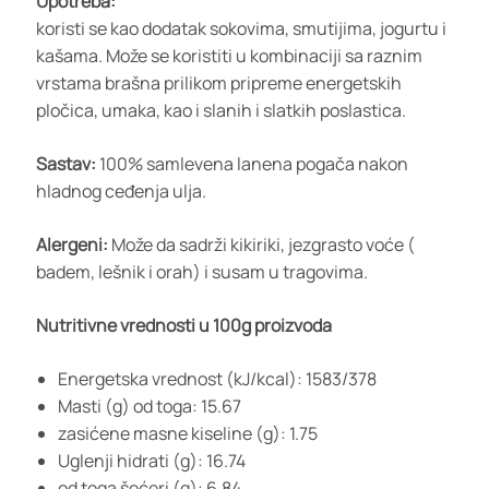
Upotreba:
koristi se kao dodatak sokovima, smutijima, jogurtu i
kašama. Može se koristiti u kombinaciji sa raznim
vrstama brašna prilikom pripreme energetskih
pločica, umaka, kao i slanih i slatkih poslastica.
Sastav:
100% samlevena lanena pogača nakon
hladnog ceđenja ulja.
Alergeni:
Može da sadrži kikiriki, jezgrasto voće (
badem, lešnik i orah) i susam u tragovima.
Nutritivne vrednosti u 100g proizvoda
Energetska vrednost (kJ/kcal): 1583/378
Masti (g) od toga: 15.67
zasićene masne kiseline (g): 1.75
Uglenji hidrati (g): 16.74
od toga šećeri (g): 6.84