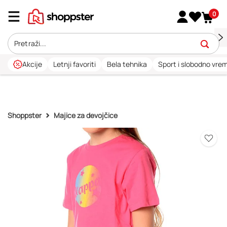
0
Akcije
Letnji favoriti
Bela tehnika
Sport i slobodno vre
Shoppster
Majice za devojčice