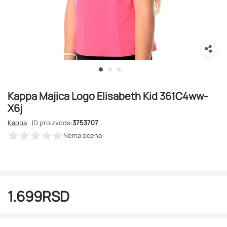
Kappa Majica Logo Elisabeth Kid 361C4ww-
X6j
Kappa
ID proizvoda:
3753707
Nema ocena
1.699
RSD