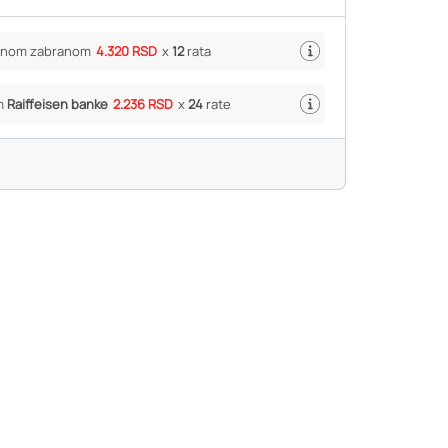
ivnom zabranom
4.320 RSD
x
12
rata
m
Raiffeisen banke
2.236 RSD
x
24
rate