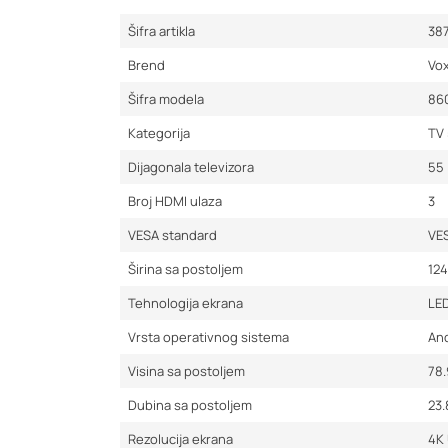
Šifra artikla
38
Brend
Vo
Šifra modela
86
Kategorija
TV 
Dijagonala televizora
55 
Broj HDMI ulaza
3
VESA standard
VE
Širina sa postoljem
12
Tehnologija ekrana
LE
Vrsta operativnog sistema
An
Visina sa postoljem
78
Dubina sa postoljem
23
Rezolucija ekrana
4K