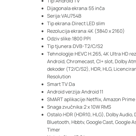
Tip:Android TV
Dijagonala ekrana:55 inča
Serija:VAU754B
Tip ekrana:Direct LED slim
Rezolucija ekrana:4K (3840 x 2160)
Odziv slike:1800 PPI
Tip tjunera:DVB-T2/C/S2
Tehnologije:HEVC H.265, 4K Ultra HD rezol
Android, Chromecast, CI+ slot, Dolby Atm
dekoder (T2/C/S2), HDR, HLG, Licencira
Resolution
Smart TV:Da
Android verzija:Android 11
SMART aplikacije:Netflix, Amazon Prime
Snaga zvučnika:2 x 10W RMS
Ostalo:HDR (HDR10, HLG), Dolby Audio, 
Bluetooth, Hbbtv, Google Cast, Google A
Timer