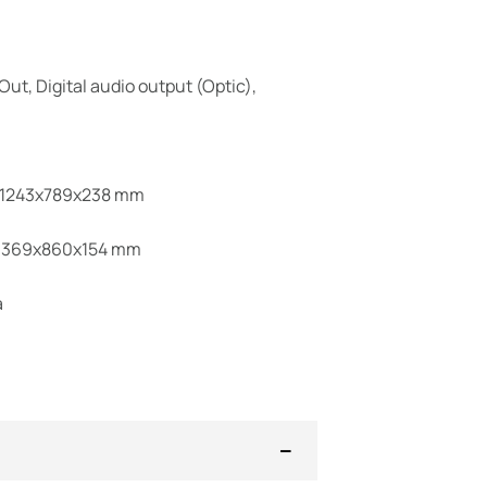
Out, Digital audio output (Optic),
):1243x789x238 mm
:1369x860x154 mm
a