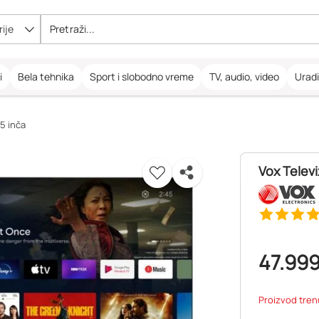
ije
i
Bela tehnika
Sport i slobodno vreme
TV, audio, video
Urad
5 inča
Vox Telev
47.99
Proizvod tren