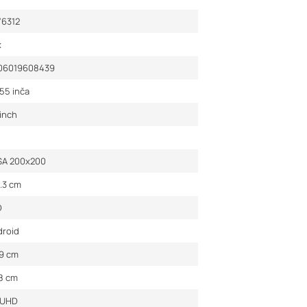
76312
x
06019608439
55 inča
inch
SA 200x200
4.3
cm
D
droid
.9
cm
.8
cm
 UHD