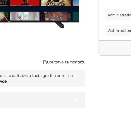
Administrat
Web kredito
Uputstvo za montažu
ira da li živiš u kući, zgradi, u prizemlju ili
vde
.