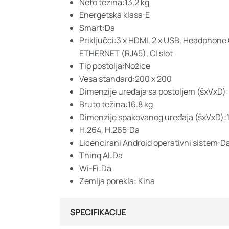
Neto težina:13.2 kg
Energetska klasa:E
Smart:Da
Priključci:3 x HDMI, 2 x USB, Headphone 
ETHERNET (RJ45), Cl slot
Tip postolja:Nožice
Vesa standard:200 x 200
Dimenzije uređaja sa postoljem (šxVxD
Bruto težina:16.8 kg
Dimenzije spakovanog uređaja (šxVxD)
H.264, H.265:Da
Licencirani Android operativni sistem:D
Thinq Al:Da
Wi-Fi:Da
Zemlja porekla: Kina
SPECIFIKACIJE