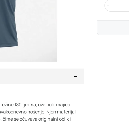
-
težine 180 grama, ova polo majica
svakodnevno nošenje. Njen materijal
 čime se očuvava originalni oblik i