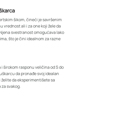
škarca
ortskim šikom, čineći je savršenim
vrednost ali i za one koji žele da
. Njena svestranost omogućava lako
a, što je čini idealnom za razne
i širokom rasponu veličina od S do
škarcu da pronađe svoj idealan
li želite da eksperimentišete sa
o za svakog.