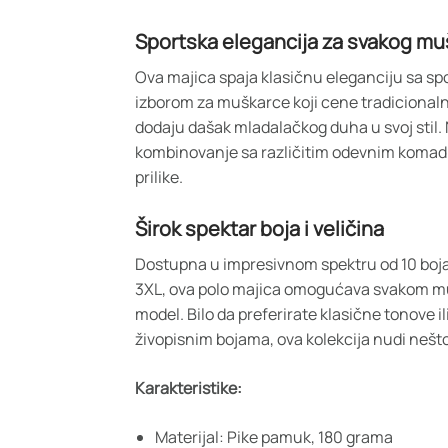
Sportska elegancija za svakog mu
Ova majica spaja klasičnu eleganciju sa sp
izborom za muškarce koji cene tradicionalnu 
dodaju dašak mladalačkog duha u svoj stil
kombinovanje sa različitim odevnim komadim
prilike.
Širok spektar boja i veličina
Dostupna u impresivnom spektru od 10 boja 
3XL, ova polo majica omogućava svakom mu
model. Bilo da preferirate klasične tonove i
živopisnim bojama, ova kolekcija nudi nešt
Karakteristike:
Materijal: Pike pamuk, 180 grama