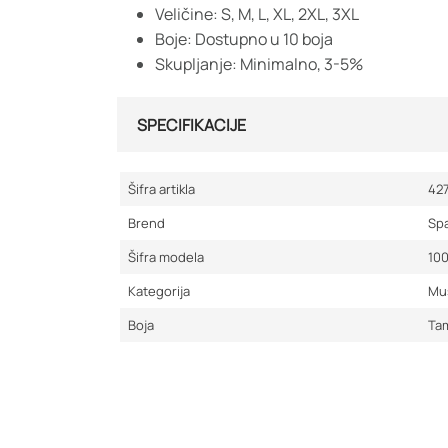
Veličine: S, M, L, XL, 2XL, 3XL
Boje: Dostupno u 10 boja
Skupljanje: Minimalno, 3-5%
SPECIFIKACIJE
Šifra artikla
42
Brend
Sp
Šifra modela
10
Kategorija
Mu
Boja
Ta