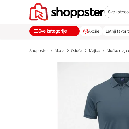
Sve kategor
Sve kategorije
Akcije
Letnji favorit
Shoppster
Moda
Odeća
Majice
Muške majic