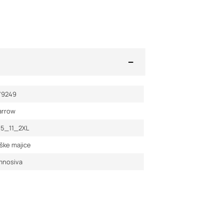
79249
arrow
05_11_2XL
ške majice
mnosiva