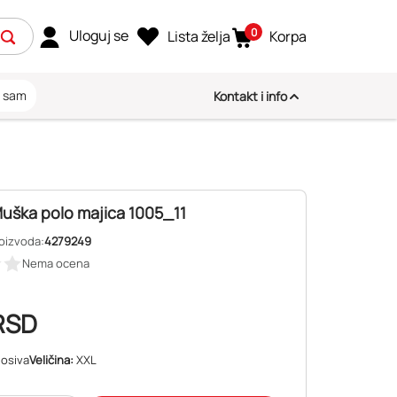
0
Uloguj se
Lista želja
Korpa
i sam
Kontakt i info
uška polo majica 1005_11
roizvoda:
4279249
Nema ocena
RSD
osiva
Veličina:
XXL