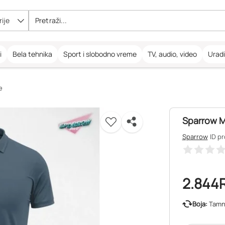
ije
i
Bela tehnika
Sport i slobodno vreme
TV, audio, video
Urad
e
Sparrow M
Sparrow
ID p
2.844
Boja:
Tamn