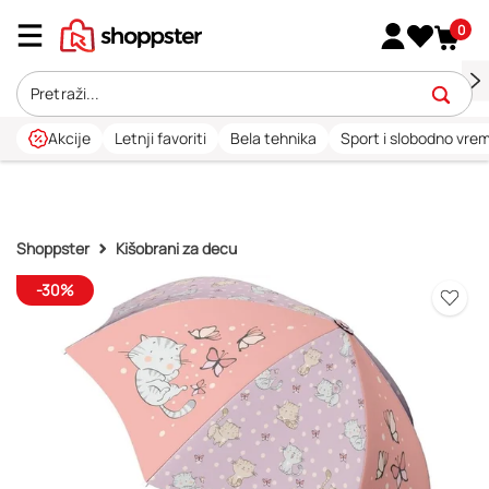
0
Akcije
Letnji favoriti
Bela tehnika
Sport i slobodno vre
Shoppster
Kišobrani za decu
-30%