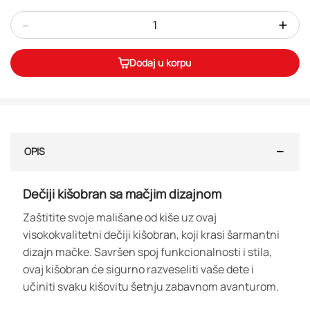
-
+
Dodaj u korpu
OPIS
Dečiji kišobran sa mačjim dizajnom
Zaštitite svoje mališane od kiše uz ovaj
visokokvalitetni dečiji kišobran, koji krasi šarmantni
dizajn mačke. Savršen spoj funkcionalnosti i stila,
ovaj kišobran će sigurno razveseliti vaše dete i
učiniti svaku kišovitu šetnju zabavnom avanturom.