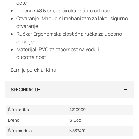
dete
Prečnik: 48.5 cm, za široku zaštitu od kiše
Otvaranje: Manuelni mehanizam za lako i sigurno
otvaranje
Ručka: Ergonomska plastična ručka za udobno
držanje
Materijal: PVC za otpornost na vodu i
dugotrajnost
Zemlja porekla: Kina
SPECIFIKACIJE
Šifra artikla
4310909
Brend
S-Cool
Šifra modela
NS32491