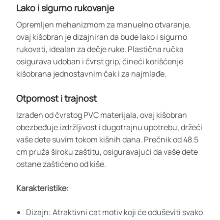
Lako i sigurno rukovanje
Opremljen mehanizmom za manuelno otvaranje,
ovaj kišobran je dizajniran da bude lako i sigurno
rukovati, idealan za dečje ruke. Plastična ručka
osigurava udoban i čvrst grip, čineći korišćenje
kišobrana jednostavnim čak i za najmlađe.
Otpornost i trajnost
Izrađen od čvrstog PVC materijala, ovaj kišobran
obezbeđuje izdržljivost i dugotrajnu upotrebu, držeći
vaše dete suvim tokom kišnih dana. Prečnik od 48.5
cm pruža široku zaštitu, osiguravajući da vaše dete
ostane zaštićeno od kiše.
Karakteristike:
Dizajn: Atraktivni cat motiv koji će oduševiti svako