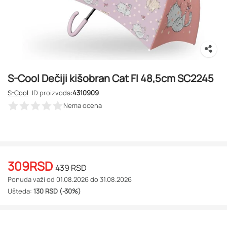
S-Cool Dečiji kišobran Cat FI 48,5cm SC2245
S-Cool
ID proizvoda:
4310909
Nema ocena
309
RSD
439
RSD
Ponuda važi od 01.08.2026 do 31.08.2026
Ušteda:
130 RSD (-30%)