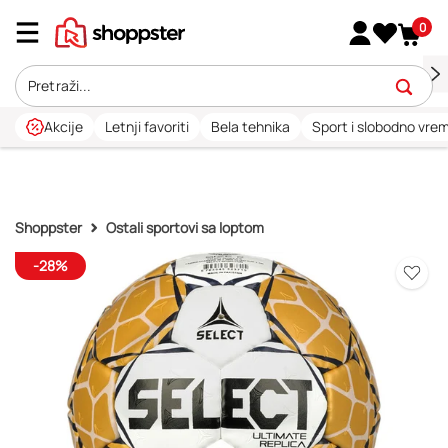
0
Akcije
Letnji favoriti
Bela tehnika
Sport i slobodno vre
Shoppster
Ostali sportovi sa loptom
-28%