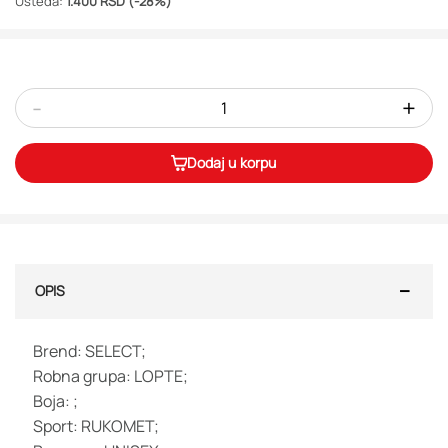
Ušteda:
1.400 RSD (-28%)
-
+
Dodaj u korpu
OPIS
Brend: SELECT;
Robna grupa: LOPTE;
Boja: ;
Sport: RUKOMET;