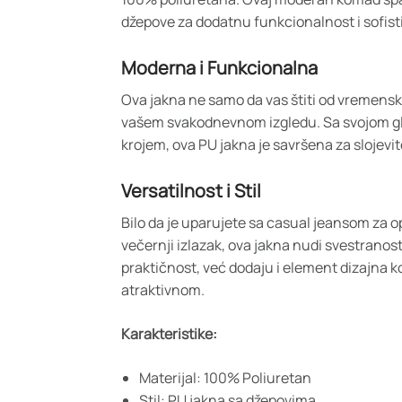
džepove za dodatnu funkcionalnost i sofistic
Moderna i Funkcionalna
Ova jakna ne samo da vas štiti od vremensk
vašem svakodnevnom izgledu. Sa svojom g
krojem, ova PU jakna je savršena za slojevi
Versatilnost i Stil
Bilo da je uparujete sa casual jeansom za op
večernji izlazak, ova jakna nudi svestranost
praktičnost, već dodaju i element dizajna k
atraktivnom.
Karakteristike:
Materijal: 100% Poliuretan
Stil: PU jakna sa džepovima