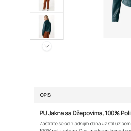
OPIS
PU Jakna sa Džepovima, 100% Pol
Zaštitite se od hladnijih dana uz stil uz p
100% poliuretana. Ovaj moderan komad spaja