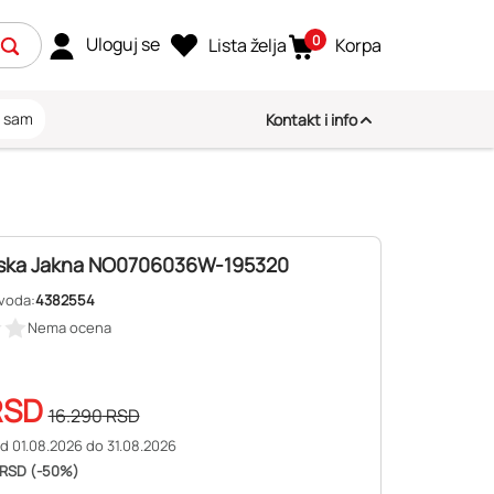
0
Uloguj se
Lista želja
Korpa
i sam
Kontakt i info
ska Jakna NO0706036W-195320
zvoda:
4382554
Nema ocena
SD
16.290
RSD
d 01.08.2026 do 31.08.2026
 RSD (-50%)