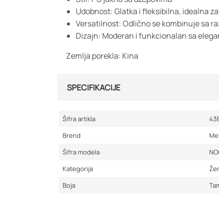
Udobnost: Glatka i fleksibilna, idealna za
Versatilnost: Odlično se kombinuje sa raz
Dizajn: Moderan i funkcionalan sa eleg
Zemlja porekla: Kina
SPECIFIKACIJE
Šifra artikla
43
Brend
Me
Šifra modela
NO
Kategorija
Že
Boja
Ta