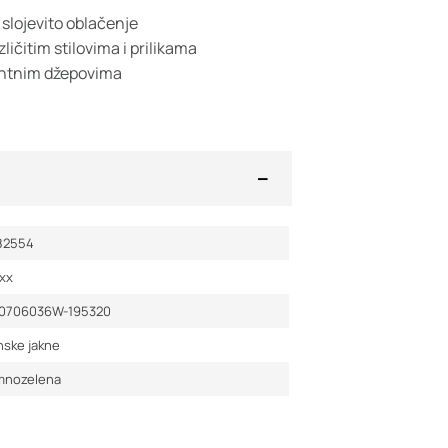
 slojevito oblačenje
ličitim stilovima i prilikama
antnim džepovima
82554
xx
0706036W-195320
nske jakne
mnozelena