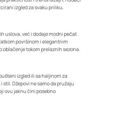
irani izgled za svaku priliku.
ih uslova, već i dodaje modni pečat
latkom površinom i elegantnim
to oblačenje tokom prelaznih sezona.
ušteni izgled ili sa haljinom za
 i stil. Džepovi ne samo da pružaju
oji ovu jaknu čini posebno