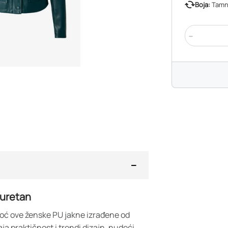
Boja:
Tamn
-
iuretan
omoć ove ženske PU jakne izrađene od
 praktičnost i trendi dizajn, nudeći