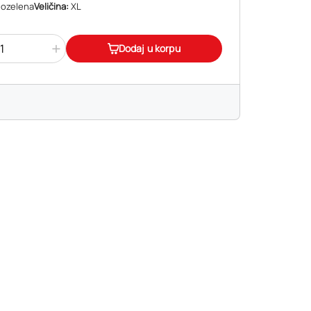
ozelena
Veličina:
XL
+
Dodaj u korpu