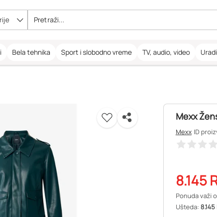
ije
i
Bela tehnika
Sport i slobodno vreme
TV, audio, video
Urad
Mexx Žen
Mexx
ID proi
8.145
R
Ponuda važi o
Ušteda:
8.145