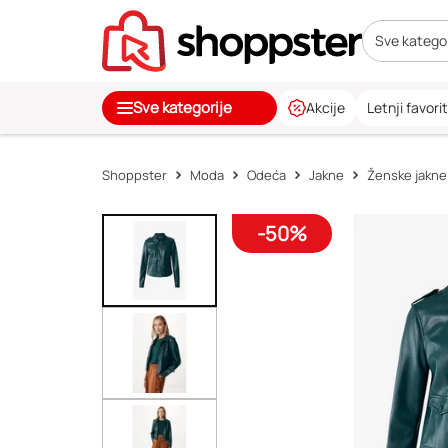
Sve kategor
Sve kategorije
Akcije
Letnji favorit
Shoppster
Moda
Odeća
Jakne
Ženske jakne
-50%