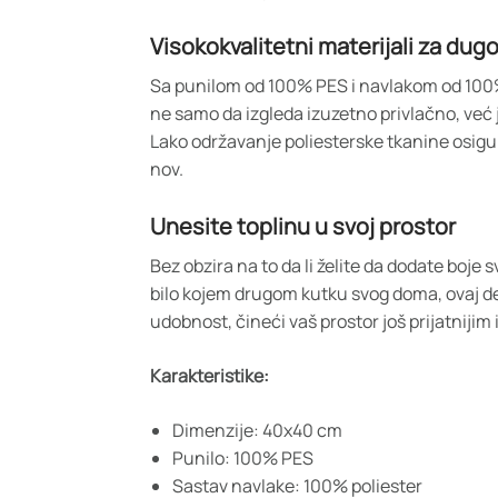
Visokokvalitetni materijali za du
Sa punilom od 100% PES i navlakom od 100% 
ne samo da izgleda izuzetno privlačno, već 
Lako održavanje poliesterske tkanine osigu
nov.
Unesite toplinu u svoj prostor
Bez obzira na to da li želite da dodate boje s
bilo kojem drugom kutku svog doma, ovaj dek
udobnost, čineći vaš prostor još prijatnijim i
Karakteristike:
Dimenzije: 40x40 cm
Punilo: 100% PES
Sastav navlake: 100% poliester