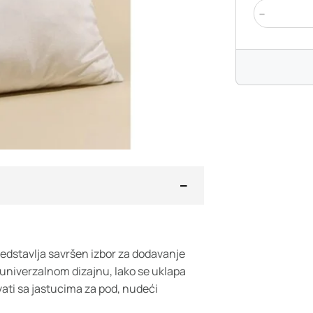
-
edstavlja savršen izbor za dodavanje
 univerzalnom dizajnu, lako se uklapa
vati sa jastucima za pod, nudeći