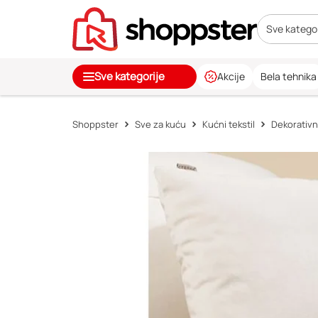
Sve kategor
Sve kategorije
Akcije
Bela tehnika
Shoppster
Sve za kuću
Kućni tekstil
Dekorativni