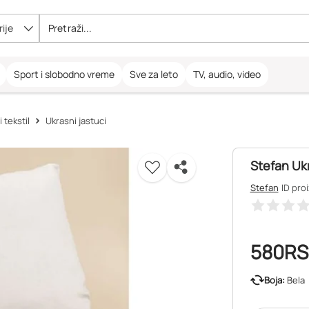
ije
Sport i slobodno vreme
Sve za leto
TV, audio, video
 tekstil
Ukrasni jastuci
Stefan Uk
Stefan
ID pro
580
RS
Boja:
Bela