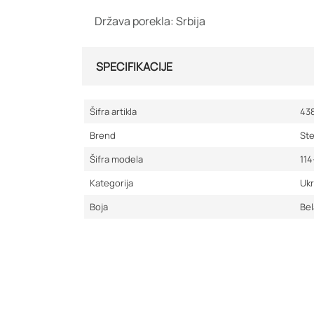
Država porekla: Srbija
SPECIFIKACIJE
Šifra artikla
43
Brend
St
Šifra modela
114
Kategorija
Ukr
Boja
Bel