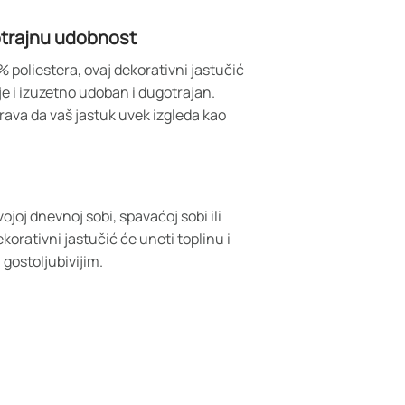
gotrajnu udobnost
poliestera, ovaj dekorativni jastučić
je i izuzetno udoban i dugotrajan.
rava da vaš jastuk uvek izgleda kao
vojoj dnevnoj sobi, spavaćoj sobi ili
orativni jastučić će uneti toplinu i
 gostoljubivijim.