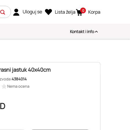
0
Uloguj se
Lista želja
Korpa
Kontakt i info
rasni jastuk 40x40cm
izvoda:
4384014
Nema ocena
D