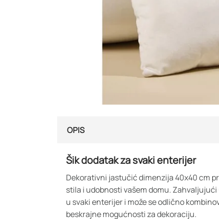
OPIS
Šik dodatak za svaki enterijer
Dekorativni jastučić dimenzija 40x40 cm pr
stila i udobnosti vašem domu. Zahvaljujući
u svaki enterijer i može se odlično kombino
beskrajne mogućnosti za dekoraciju.