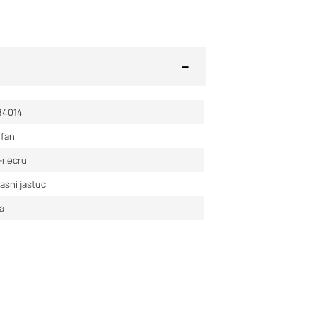
84014
efan
-r.ecru
asni jastuci
a