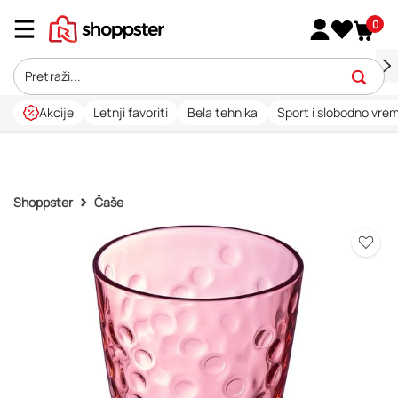
0
Akcije
Letnji favoriti
Bela tehnika
Sport i slobodno vre
Shoppster
Čaše