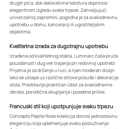
drugih pića, dok dekorativna tekstura doprinosi
elegantnom izgledu svake trpeze. Zahvaljujući
univerzalnoj zapremini, pogodna je za svakodnevnu
upotrebu u domu, kancelariji ili ugostiteljskim
objektima.
Kvalitetna izrada za dugotrajnu upotrebu
Izrađena od kvalitetnog stakla, Luminarc čaša pruža
pouzdanost i dug vek trajanja pri redovnoj upotrebi.
Prijatna je za držanje u ruci, a njen moderan dizajn
lako se uklapa uz različite stilove posuđa i dekoracije
stola. Predstavlja praktičan izbor za svakodnevne
obroke, porodična okupljanja i posebne prilike.
Francuski stil koji upotpunjuje svaku trpezu
Concepto Pepite Rose kolekcija donosi jednostavnu
eleganciju koja oplemenjuje svako posluživanje.