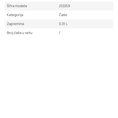
Šifra modela
212259
Kategorija
Čaše
Zapremina
0.31
L
Broj čaša u setu
1