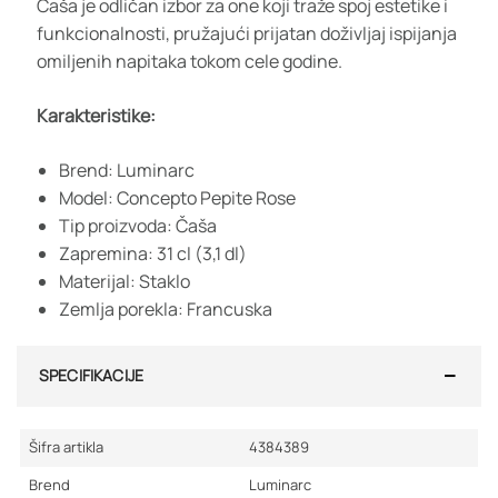
Čaša je odličan izbor za one koji traže spoj estetike i
funkcionalnosti, pružajući prijatan doživljaj ispijanja
omiljenih napitaka tokom cele godine.
Karakteristike:
Brend: Luminarc
Model: Concepto Pepite Rose
Tip proizvoda: Čaša
Zapremina: 31 cl (3,1 dl)
Materijal: Staklo
Zemlja porekla: Francuska
SPECIFIKACIJE
Šifra artikla
4384389
Brend
Luminarc