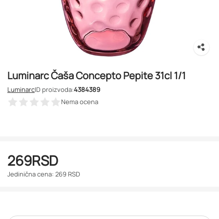
Luminarc Čaša Concepto Pepite 31cl 1/1
Luminarc
ID proizvoda:
4384389
Nema ocena
269
RSD
Jedinična cena: 269 RSD