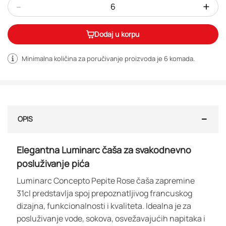
-
+
Dodaj u korpu
Minimalna količina za poručivanje proizvoda je 6
komada
.
OPIS
Elegantna Luminarc čaša za svakodnevno
posluživanje pića
Luminarc Concepto Pepite Rose čaša zapremine
31cl predstavlja spoj prepoznatljivog francuskog
dizajna, funkcionalnosti i kvaliteta. Idealna je za
posluživanje vode, sokova, osvežavajućih napitaka i