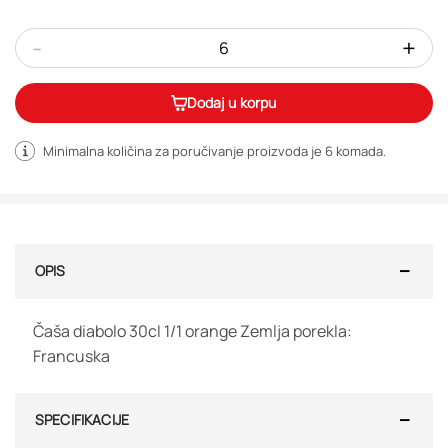
-
+
Dodaj u korpu
Minimalna količina za poručivanje proizvoda je 6
komada
.
OPIS
Čaša diabolo 30cl 1/1 orange Zemlja porekla:
Francuska
SPECIFIKACIJE