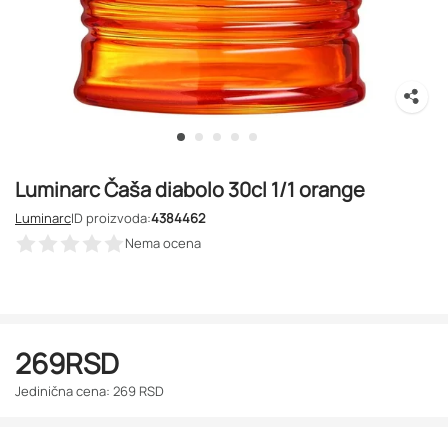
Luminarc Čaša diabolo 30cl 1/1 orange
Luminarc
ID proizvoda:
4384462
Nema ocena
269
RSD
Jedinična cena: 269 RSD