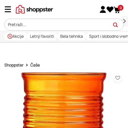
0
Akcije
Letnji favoriti
Bela tehnika
Sport i slobodno vre
Shoppster
Čaše