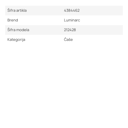
Šifra artikla
4384462
Brend
Luminarc
Šifra modela
212428
Kategorija
Čaše