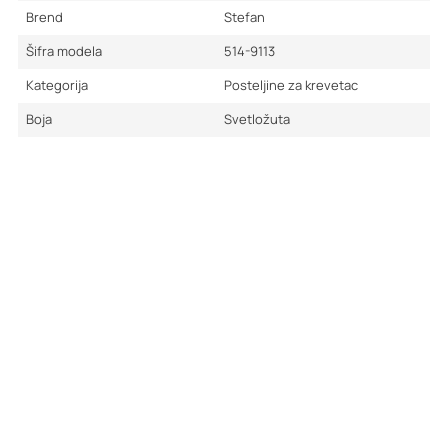
Brend
Stefan
Šifra modela
514-9113
Kategorija
Posteljine za krevetac
Boja
Svetložuta