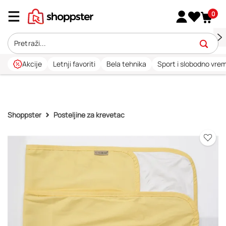
0
Akcije
Letnji favoriti
Bela tehnika
Sport i slobodno vre
Shoppster
Posteljine za krevetac