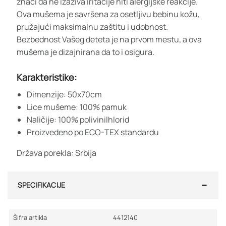
znači da ne izaziva iritacije niti alergijske reakcije.
Ova mušema je savršena za osetljivu bebinu kožu,
pružajući maksimalnu zaštitu i udobnost.
Bezbednost Vašeg deteta je na prvom mestu, a ova
mušema je dizajnirana da to i osigura.
Karakteristike:
Dimenzije: 50x70cm
Lice mušeme: 100% pamuk
Naličije: 100% polivinilhlorid
Proizvedeno po ECO-TEX standardu
Država porekla: Srbija
SPECIFIKACIJE
Šifra artikla
4412140