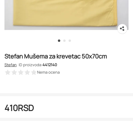
Stefan Mušema za krevetac 50x70cm
Stefan
ID proizvoda:
4412140
Nema ocena
410
RSD