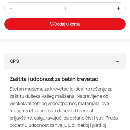
-
+
Dodaj u korpu
OPIS
Zaštita i udobnost za bebin krevetac
Stefan mušema za krevetac je idealno rešenje za
zaštitu dušeka Vašeg mališana. Napravljena od
visokokvalitetnog vodootpornog materijala, ova
mušema efikasno štiti dušek od tečnosti i
prljavštine, osiguravajući da ostane čist i suv. Pruža
dodatnu udobnost zahvaljujući mekoj i glatkoj