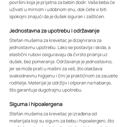
površini koja je prijatna za bebin dodir. Vaša beba će
uživati u mirnom i udobnom snu, dok ćete vi biti
spokojni znajući da je dušek siguran i zaštićen.
Jednostavna za upotrebu i održavanje
Stefan mušema za krevetac je dizajnirana za
jednostavnu upotrebu. Lako se postavlja i skida, a
elastični rubovi osiguravaju da čvrsto prianja uz
dušek, bez pomeranja. Održavanje je jednostavno,
jer se može prati u mašini za veš, što olakšava
svakodnevnu higijenu i čini je praktičnom za zauzete
roditelje. Materijal je izdržljiv i otporan na habanje,
što garantuje dugotrajnu upotrebu.
Sigurna i hipoalergena
Stefan mušema za krevetac je izrađena od
materijala koji su sigurni za bebu i hipoalergeni, što