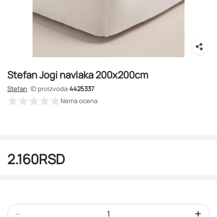
Stefan Jogi navlaka 200x200cm
Stefan
ID proizvoda:
4425337
Nema ocena
2.160
RSD
-
+