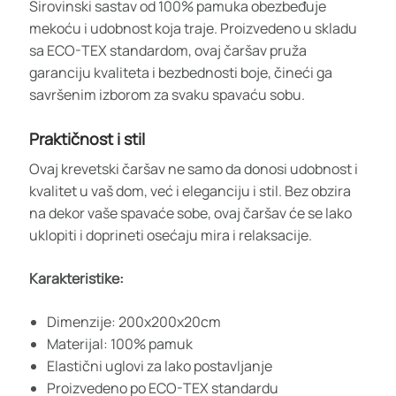
Sirovinski sastav od 100% pamuka obezbeđuje
mekoću i udobnost koja traje. Proizvedeno u skladu
sa ECO-TEX standardom, ovaj čaršav pruža
garanciju kvaliteta i bezbednosti boje, čineći ga
savršenim izborom za svaku spavaću sobu.
Praktičnost i stil
Ovaj krevetski čaršav ne samo da donosi udobnost i
kvalitet u vaš dom, već i eleganciju i stil. Bez obzira
na dekor vaše spavaće sobe, ovaj čaršav će se lako
uklopiti i doprineti osećaju mira i relaksacije.
Karakteristike:
Dimenzije: 200x200x20cm
Materijal: 100% pamuk
Elastični uglovi za lako postavljanje
Proizvedeno po ECO-TEX standardu