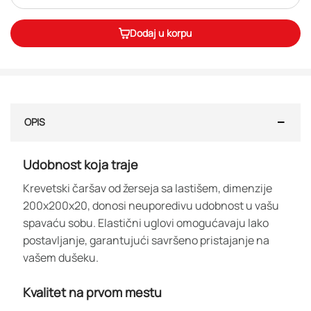
Dodaj u korpu
OPIS
Udobnost koja traje
Krevetski čaršav od žerseja sa lastišem, dimenzije
200x200x20, donosi neuporedivu udobnost u vašu
spavaću sobu. Elastični uglovi omogućavaju lako
postavljanje, garantujući savršeno pristajanje na
vašem dušeku.
Kvalitet na prvom mestu