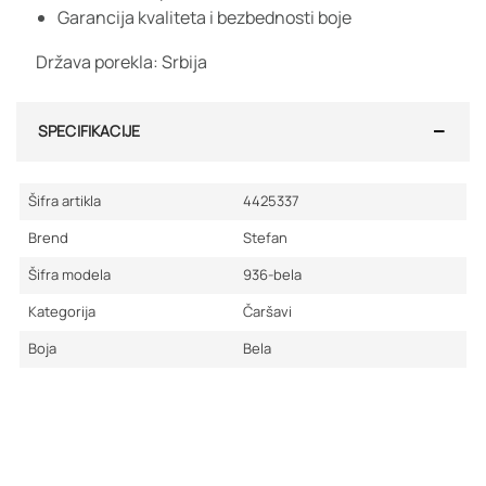
Garancija kvaliteta i bezbednosti boje
Država porekla: Srbija
SPECIFIKACIJE
Šifra artikla
4425337
Brend
Stefan
Šifra modela
936-bela
Kategorija
Čaršavi
Boja
Bela