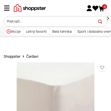
0
Akcije
Letnji favoriti
Bela tehnika
Sport i slobodno vre
Shoppster
Čaršavi