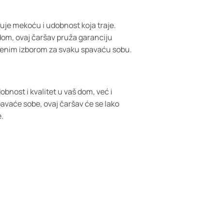
je mekoću i udobnost koja traje.
om, ovaj čaršav pruža garanciju
vršenim izborom za svaku spavaću sobu.
bnost i kvalitet u vaš dom, već i
spavaće sobe, ovaj čaršav će se lako
e.