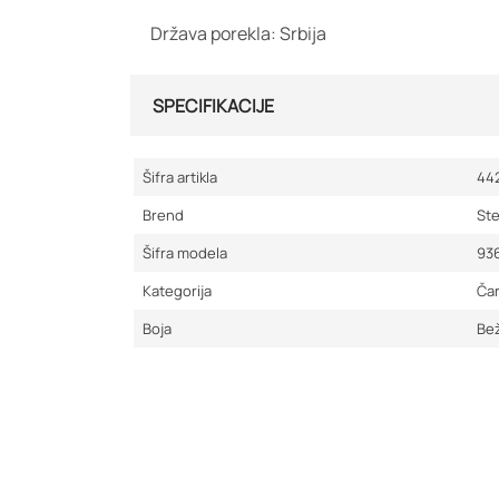
Država porekla: Srbija
SPECIFIKACIJE
Šifra artikla
44
Brend
St
Šifra modela
93
Kategorija
Čar
Boja
Be