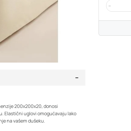
-
imenzije 200x200x20, donosi
. Elastični uglovi omogućavaju lako
anje na vašem dušeku.