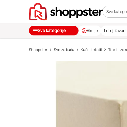
Sve kategor
Sve kategorije
Akcije
Letnji favorit
Shoppster
Sve za kuću
Kućni tekstil
Tekstil za