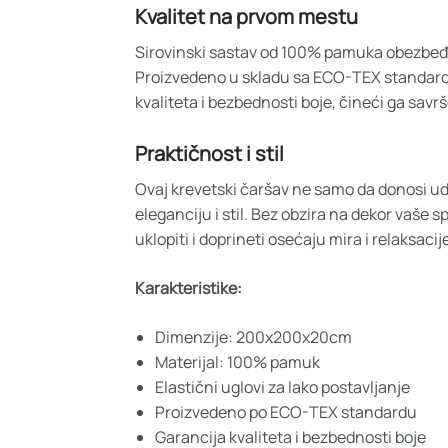
Kvalitet na prvom mestu
Sirovinski sastav od 100% pamuka obezbeđu
Proizvedeno u skladu sa ECO-TEX standard
kvaliteta i bezbednosti boje, čineći ga sa
Praktičnost i stil
Ovaj krevetski čaršav ne samo da donosi udo
eleganciju i stil. Bez obzira na dekor vaše 
uklopiti i doprineti osećaju mira i relaksacij
Karakteristike:
Dimenzije: 200x200x20cm
Materijal: 100% pamuk
Elastični uglovi za lako postavljanje
Proizvedeno po ECO-TEX standardu
Garancija kvaliteta i bezbednosti boje