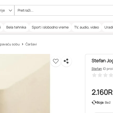
ije
i
Bela tehnika
Sport i slobodno vreme
TV, audio, video
Urad
 spavaću sobu
Čaršavi
Stefan Jo
Stefan
ID pro
2.160
R
Boja:
Bež