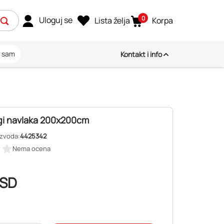
0
Uloguj se
Lista želja
Korpa
i sam
Kontakt i info
gi navlaka 200x200cm
izvoda:
4425342
Nema ocena
SD