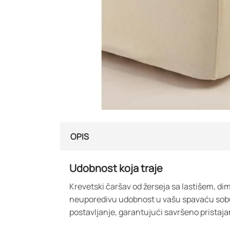
OPIS
Udobnost koja traje
Krevetski čaršav od žerseja sa lastišem, d
neuporedivu udobnost u vašu spavaću sobu
postavljanje, garantujući savršeno pristaj