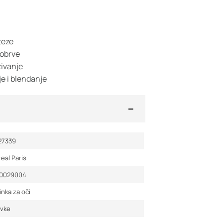
teze
 obrve
ivanje
e i blendanje
27339
real Paris
00029004
nka za oči
ovke