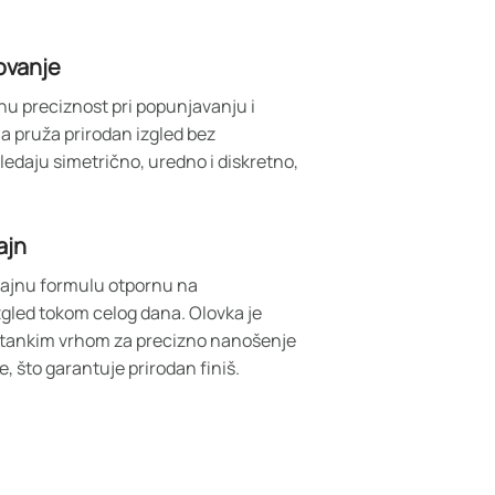
ovanje
u preciznost pri popunjavanju i
a pruža prirodan izgled bez
ledaju simetrično, uredno i diskretno,
ajn
rajnu formulu otpornu na
gled tokom celog dana. Olovka je
a tankim vrhom za precizno nanošenje
e, što garantuje prirodan finiš.