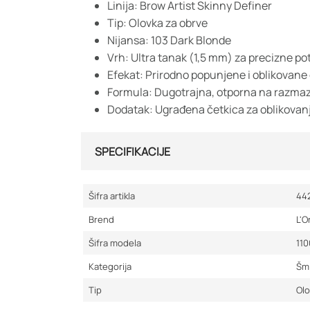
Linija: Brow Artist Skinny Definer
Tip: Olovka za obrve
Nijansa: 103 Dark Blonde
Vrh: Ultra tanak (1,5 mm) za precizne po
Efekat: Prirodno popunjene i oblikovane
Formula: Dugotrajna, otporna na razmaz
Dodatak: Ugrađena četkica za oblikovanj
SPECIFIKACIJE
Šifra artikla
44
Brend
L'O
Šifra modela
11
Kategorija
Šmi
Tip
Ol