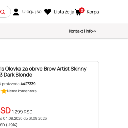
0
Uloguj se
Lista želja
Korpa
Kontakt i info
ris Olovka za obrve Brow Artist Skinny
03 Dark Blonde
D proizvoda:
4427339
Nema komentara
RSD
1.299
RSD
d 04.08.2026 do 31.08.2026
SD (-19%)