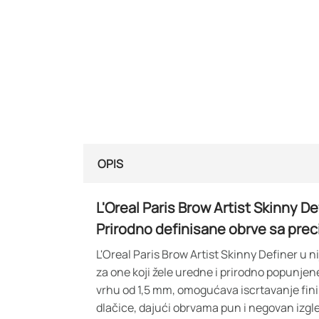
OPIS
L'Oreal Paris Brow Artist Skinny D
Prirodno definisane obrve sa pre
L'Oreal Paris Brow Artist Skinny Definer u n
za one koji žele uredne i prirodno popunjen
vrhu od 1,5 mm, omogućava iscrtavanje finih
dlačice, dajući obrvama pun i negovan izgl