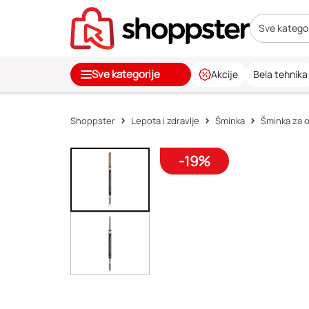
Sve kategor
Sve kategorije
Akcije
Bela tehnika
Shoppster
Lepota i zdravlje
Šminka
Šminka za o
-19%