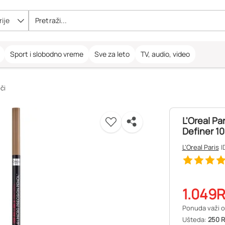
ije
Sport i slobodno vreme
Sve za leto
TV, audio, video
či
L'Oreal Pa
Definer 1
L'Oreal Paris
I
1.049
Ponuda važi o
Ušteda:
250 R