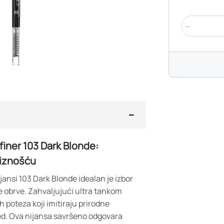
-
efiner 103 Dark Blonde:
ciznošću
ijansi 103 Dark Blonde idealan je izbor
e obrve. Zahvaljujući ultra tankom
 poteza koji imitiraju prirodne
ed. Ova nijansa savršeno odgovara