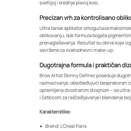
svetlijoj i srednje plavoj kosi.
Precizan vrh za kontrolisano oblik
Ultra tanak aplikator omogućava maksimaln
oblikovanju, dok formula bogata pigmentim
prenaglašavanja. Rezultat su obrve koje izg
savršene za svakodnevni make-up.
Dugotrajna formula i praktičan diz
Brow Artist Skinny Definer poseduje dugot
razmazivanje, obezbeđujući besprekoran iz
opremljena dvostranim dizajnom – sa ultr
i četkicom za raščešljavanje i blendanje boj
Karakteristike:
Brend: L'Oreal Paris