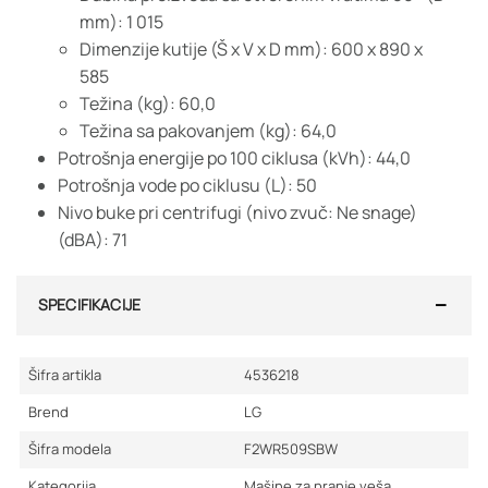
mm): 1 015
Dimenzije kutije (Š x V x D mm): 600 x 890 x
585
Težina (kg): 60,0
Težina sa pakovanjem (kg): 64,0
Potrošnja energije po 100 ciklusa (kVh): 44,0
Potrošnja vode po ciklusu (L): 50
Nivo buke pri centrifugi (nivo zvuč: Ne snage)
(dBA): 71
SPECIFIKACIJE
Šifra artikla
4536218
Brend
LG
Šifra modela
F2WR509SBW
Kategorija
Mašine za pranje veša