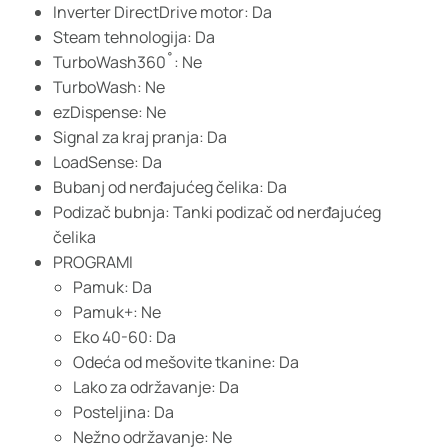
Inverter DirectDrive motor: Da
Steam tehnologija: Da
TurboWash360˚: Ne
TurboWash: Ne
ezDispense: Ne
Signal za kraj pranja: Da
LoadSense: Da
Bubanj od nerđajućeg čelika: Da
Podizač bubnja: Tanki podizač od nerđajućeg
čelika
PROGRAMI
Pamuk: Da
Pamuk+: Ne
Eko 40-60: Da
Odeća od mešovite tkanine: Da
Lako za održavanje: Da
Posteljina: Da
Nežno održavanje: Ne