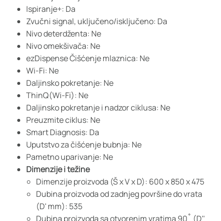
Ispiranje+: Da
Zvučni signal, uključeno/isključeno: Da
Nivo deterdženta: Ne
Nivo omekšivača: Ne
ezDispense Čišćenje mlaznica: Ne
Wi-Fi: Ne
Daljinsko pokretanje: Ne
ThinQ(Wi-Fi): Ne
Daljinsko pokretanje i nadzor ciklusa: Ne
Preuzmite ciklus: Ne
Smart Diagnosis: Da
Uputstvo za čišćenje bubnja: Ne
Pametno uparivanje: Ne
Dimenzije i težine
Dimenzije proizvoda (Š x V x D): 600 x 850 x 475
Dubina proizvoda od zadnjeg površine do vrata
(D' mm): 535
Dubina proizvoda sa otvorenim vratima 90˚ (D''