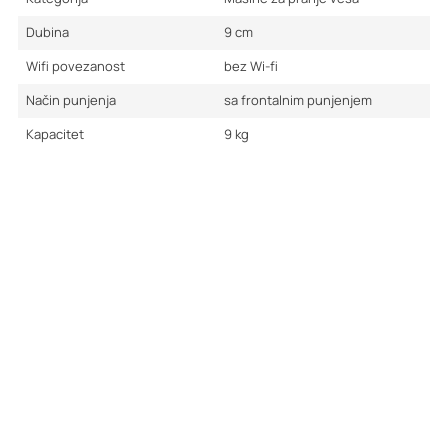
Dubina
9
cm
Wifi povezanost
bez Wi-fi
Način punjenja
sa frontalnim punjenjem
Kapacitet
9
kg