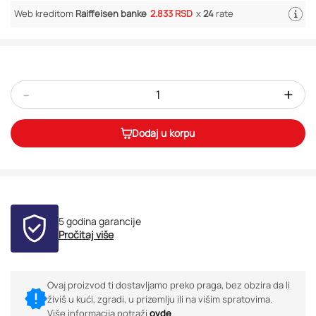
Web kreditom
Raiffeisen banke
2.833 RSD
x
24
rate
-
+
Dodaj u korpu
5 godina garancije
Pročitaj više
Ovaj proizvod ti dostavljamo preko praga, bez obzira da li
živiš u kući, zgradi, u prizemlju ili na višim spratovima.
Više informacija potraži
ovde
.