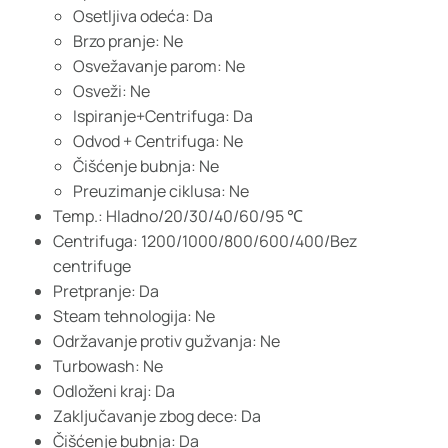
Osetljiva odeća: Da
Brzo pranje: Ne
Osvežavanje parom: Ne
Osveži: Ne
Ispiranje+Centrifuga: Da
Odvod + Centrifuga: Ne
Čišćenje bubnja: Ne
Preuzimanje ciklusa: Ne
Temp.: Hladno/20/30/40/60/95 ℃
Centrifuga: 1200/1000/800/600/400/Bez
centrifuge
Pretpranje: Da
Steam tehnologija: Ne
Održavanje protiv gužvanja: Ne
Turbowash: Ne
Odloženi kraj: Da
Zaključavanje zbog dece: Da
Čišćenje bubnja: Da