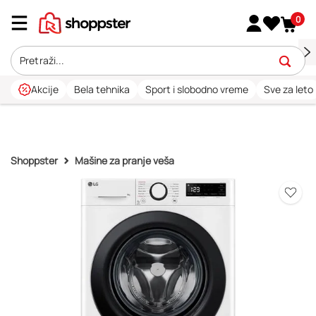
0
Akcije
Bela tehnika
Sport i slobodno vreme
Sve za leto
Shoppster
Mašine za pranje veša