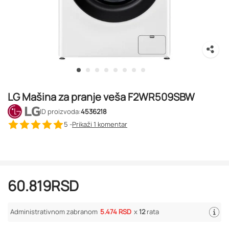
LG Mašina za pranje veša F2WR509SBW
ID proizvoda:
4536218
5 -
Prikaži 1
komentar
60.819
RSD
Administrativnom zabranom
5.474 RSD
x
12
rata