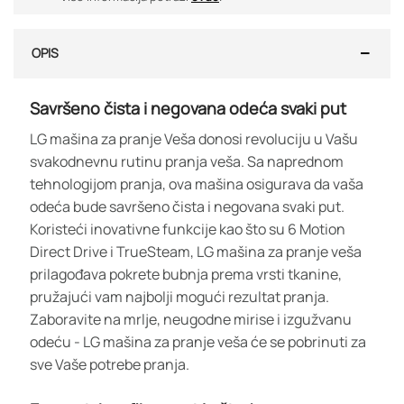
OPIS
Savršeno čista i negovana odeća svaki put
LG mašina za pranje Veša donosi revoluciju u Vašu
svakodnevnu rutinu pranja veša. Sa naprednom
tehnologijom pranja, ova mašina osigurava da vaša
odeća bude savršeno čista i negovana svaki put.
Koristeći inovativne funkcije kao što su 6 Motion
Direct Drive i TrueSteam, LG mašina za pranje veša
prilagođava pokrete bubnja prema vrsti tkanine,
pružajući vam najbolji mogući rezultat pranja.
Zaboravite na mrlje, neugodne mirise i izgužvanu
odeću - LG mašina za pranje veša će se pobrinuti za
sve Vaše potrebe pranja.