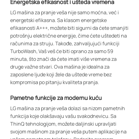
Energetska efikasnost i ušteda vremena
LG mašina za pranje veša nije samo moćna, već i
energetski efikasna. Sa klasom energetske
efikasnosti A+++, možete biti sigurni da ćete smanjiti
potrošnju električne energije, čime ćete uštedeti na
računima za struju. Takođe, zahvaljujući funkciji
TurboWash, Vaš veš će biti oprano za samo 59
minuta, što znači da ćete imati više vremena za
druge važne stvari. Ova mašina je idealna za
zaposlene ljude koji žele da uštede vreme bez
kompromisa po pitanju kvaliteta pranja.
Pametne funkcije za modernu kuću
LG mašina za pranje veša dolazi sa nizom pametnih
funkcija koje olakšavaju vašu svakodnevicu. Sa
ThinQ tehnologijom, možete daljinski upravljati
svojom mašinom za pranje veša putem aplikacije na