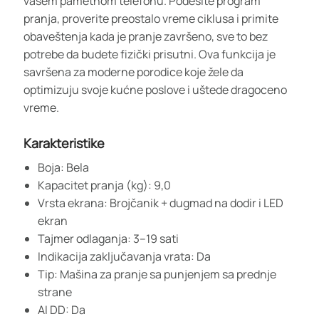
vašem pametnom telefonu. Podesite program
pranja, proverite preostalo vreme ciklusa i primite
obaveštenja kada je pranje završeno, sve to bez
potrebe da budete fizički prisutni. Ova funkcija je
savršena za moderne porodice koje žele da
optimizuju svoje kućne poslove i uštede dragoceno
vreme.
Karakteristike
Boja: Bela
Kapacitet pranja (kg): 9,0
Vrsta ekrana: Brojčanik + dugmad na dodir i LED
ekran
Tajmer odlaganja: 3–19 sati
Indikacija zaključavanja vrata: Da
Tip: Mašina za pranje sa punjenjem sa prednje
strane
AI DD: Da