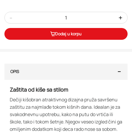
-
+
Dodaj u korpu
OPIS
Zaštita od kiše sa stilom
Dečiji kišobran atraktivnog dizajna pruža savršenu
zaštitu za najmlađe tokom kišnih dana. Idealan je za
svakodnevnu upotrebu, kako na putu do vrtića ili
škole, tako i tokom šetnje. Njegov veseo izgled čini ga
omiljenim dodatkom koji deca rado nose sa sobom.