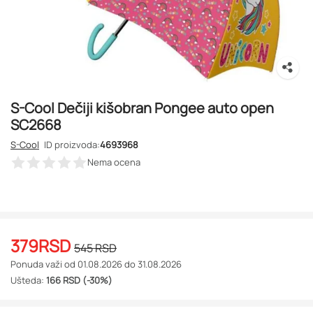
S-Cool Dečiji kišobran Pongee auto open
SC2668
S-Cool
ID proizvoda:
4693968
Nema ocena
379
RSD
545
RSD
Ponuda važi od 01.08.2026 do 31.08.2026
Ušteda:
166 RSD (-30%)