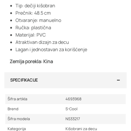
Tip: dečiji kišobran
Prečnik: 48.5 cm
Otvaranje: manuelno
Ručka: plastična
Materijal: PVC
Atraktivan dizajn za decu
Lagan i jednostavan za korišćenje
Zemlja porekla: Kina
SPECIFIKACIJE
Šifra artikla
4693968
Brend
S-Cool
Šifra modela
NS33217
Kategorija
Kišobrani za decu