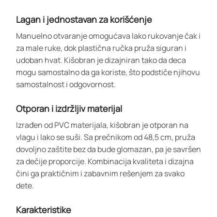
Lagan i jednostavan za korišćenje
Manuelno otvaranje omogućava lako rukovanje čak i
za male ruke, dok plastična ručka pruža siguran i
udoban hvat. Kišobran je dizajniran tako da deca
mogu samostalno da ga koriste, što podstiče njihovu
samostalnost i odgovornost.
Otporan i izdržljiv materijal
Izrađen od PVC materijala, kišobran je otporan na
vlagu i lako se suši. Sa prečnikom od 48,5 cm, pruža
dovoljno zaštite bez da bude glomazan, pa je savršen
za dečije proporcije. Kombinacija kvaliteta i dizajna
čini ga praktičnim i zabavnim rešenjem za svako
dete.
Karakteristike