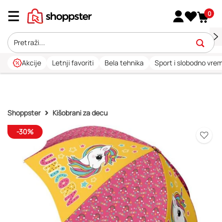
0
Akcije
Letnji favoriti
Bela tehnika
Sport i slobodno vre
Shoppster
Kišobrani za decu
-30%