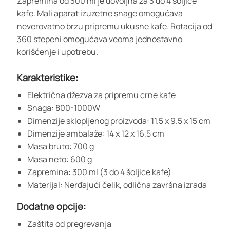
Zapremina od 300 ml je dovoljna za 3 do 4 šoljice
kafe. Mali aparat izuzetne snage omogućava
neverovatno brzu pripremu ukusne kafe. Rotacija od
360 stepeni omogućava veoma jednostavno
korišćenje i upotrebu.
Karakteristike:
Električna džezva za pripremu crne kafe
Snaga: 800-1000W
Dimenzije sklopljenog proizvoda: 11.5 x 9.5 x 15 cm
Dimenzije ambalaže: 14 x 12 x 16,5 cm
Masa bruto: 700 g
Masa neto: 600 g
Zapremina: 300 ml (3 do 4 šoljice kafe)
Materijal: Nerđajući čelik, odlična završna izrada
Dodatne opcije:
Zaštita od pregrevanja