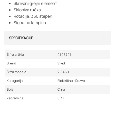
Skriveni grejni element
Sklopiva ručka
Rotacija: 360 stepeni
Signalna lampica
SPECIFIKACIJE
Šifra artikla
4847541
Brend
Vivid
Šifra modela
218469
Kategorija
Električne džezve
Boja
Crna
Zapremina
0.3
L