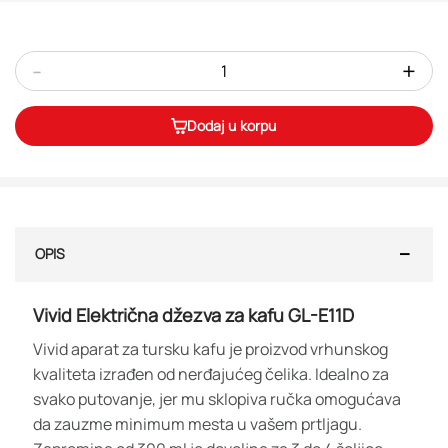
-
+
Dodaj u korpu
OPIS
Vivid Električna džezva za kafu GL-E11D
Vivid aparat za tursku kafu je proizvod vrhunskog
kvaliteta izrađen od nerđajućeg čelika. Idealno za
svako putovanje, jer mu sklopiva ručka omogućava
da zauzme minimum mesta u vašem prtljagu.