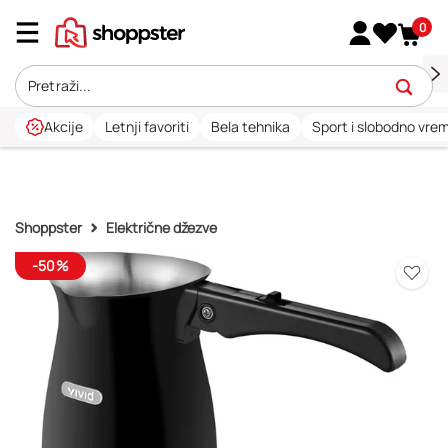
0
Akcije
Letnji favoriti
Bela tehnika
Sport i slobodno vre
Shoppster
Električne džezve
-50%