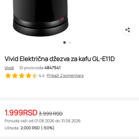
Vivid Električna džezva za kafu GL-E11D
Vivid
ID proizvoda:
4847541
4.4 -
Prikaži 2
komentara
1.999
RSD
3.999
RSD
Ponuda važi od 01.08.2026 do 31.08.2026
Ušteda:
2.000 RSD (-50%)