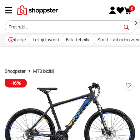
0
Akcije
Letnji favoriti
Bela tehnika
Sport i slobodno vre
Shoppster
MTB bicikli
-16%