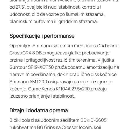
od 27.5", ovaj bicikl nudi stabilnost, kontrolu i
udobnost, bilo da vozite po šumskim stazama,
planinskim putevima ili gradskim stazama.
Specifikacije i performanse
Opremljen Shimano sistemom menjača sa 24 brzine,
Cross GRX 8 DB omogućava glatko prebacivanje
brzina i prilagodljivost različitim terenima. Viljuška
Suntour SF19-XCT30 pruža dodatnu amortizaciju na
neravnim površinama, dok hidraulične disk kočnice
Shimano AMT200 osiguravaju precizno i sigurno
kočenje. Gume Kenda K1104A 27.5x2.10 pružaju
izuzetno prianjanje i stabilnost.
Dizajn i dodatna oprema
Bicikl dolazi sa udobnim sedištem DDK D-2605 i
rukohvatima BG Grips sa Crosser logom, koji