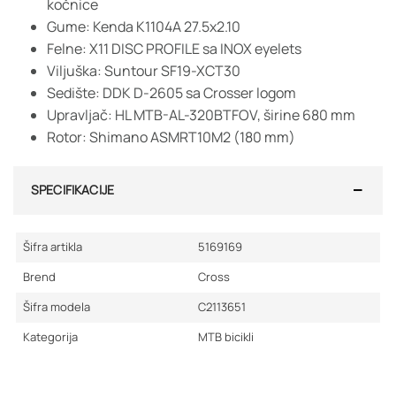
kočnice
Gume: Kenda K1104A 27.5x2.10
Felne: X11 DISC PROFILE sa INOX eyelets
Viljuška: Suntour SF19-XCT30
Sedište: DDK D-2605 sa Crosser logom
Upravljač: HL MTB-AL-320BTFOV, širine 680 mm
Rotor: Shimano ASMRT10M2 (180 mm)
SPECIFIKACIJE
Šifra artikla
5169169
Brend
Cross
Šifra modela
C2113651
Kategorija
MTB bicikli