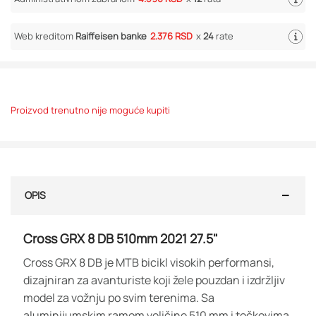
Web kreditom
Raiffeisen banke
2.376 RSD
x
24
rate
Proizvod trenutno nije moguće kupiti
OPIS
Cross GRX 8 DB 510mm 2021 27.5"
Cross GRX 8 DB je MTB bicikl visokih performansi,
dizajniran za avanturiste koji žele pouzdan i izdržljiv
model za vožnju po svim terenima. Sa
aluminijumskim ramom veličine 510 mm i točkovima