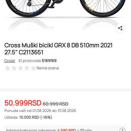
Cross Muški bicikl GRX 8 DB 510mm 2021
27.5" C2113651
Cross
ID proizvoda:
5169169
Nema ocena
50.999
RSD
60.999
RSD
Ponuda važi od 01.08.2026 do 31.08.2026
Ušteda:
10.000 RSD (-16%)
Administrativnom zabranom
4.590 RSD
x
12
rata