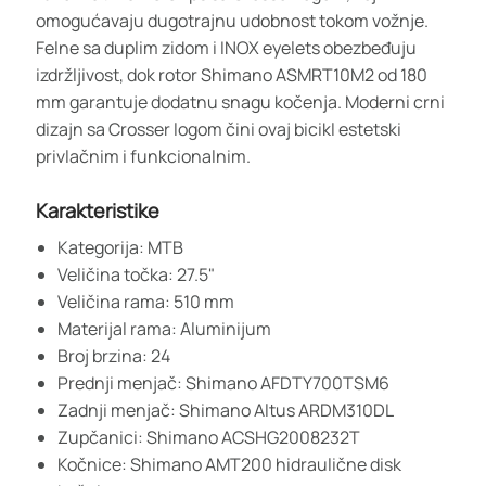
omogućavaju dugotrajnu udobnost tokom vožnje.
Felne sa duplim zidom i INOX eyelets obezbeđuju
izdržljivost, dok rotor Shimano ASMRT10M2 od 180
mm garantuje dodatnu snagu kočenja. Moderni crni
dizajn sa Crosser logom čini ovaj bicikl estetski
privlačnim i funkcionalnim.
Karakteristike
Kategorija: MTB
Veličina točka: 27.5"
Veličina rama: 510 mm
Materijal rama: Aluminijum
Broj brzina: 24
Prednji menjač: Shimano AFDTY700TSM6
Zadnji menjač: Shimano Altus ARDM310DL
Zupčanici: Shimano ACSHG2008232T
Kočnice: Shimano AMT200 hidraulične disk