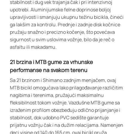
stabilnost i dug vek trajanja čak i pri intenzivnoj
upotrebi. Aluminijumske felne doprinose boljoj
upravljivosti i smanjuju ukupnu težinu bicikla, čineći
ga lakšim za kontrolu. Prednje i zadnje disk kočnice
pružaju snažno i precizno kočenje, što povećava
sigurnost u svim uslovima vožnje, bilo da je reč o
asfaltu ili makadamu.
21 brzina i MTB gume za vrhunske
performanse na svakom terenu
Sa 21 brzinom i Shimano zadnjim menjačem, ovaj
MTB bicikl omogućava lako prilagođavanje različitim
nagibima i terenima, pružajući maksimalnu
fleksibilnost tokom vožnje. Vazdušne MTB gume sa
izraženim profilom obezbeđuju odlično prijanjanje i
stabilnost, dok udobno PVC sedište garantuje
prijatnu vožnju čak i na dužim relacijama. Namenjen
deci visine od 140 do 165 cm, ovaj bicikl pruža