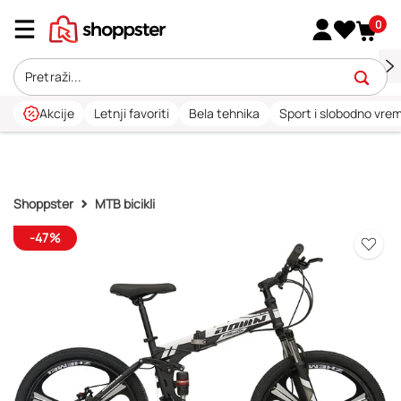
0
Akcije
Letnji favoriti
Bela tehnika
Sport i slobodno vre
Shoppster
MTB bicikli
-47%