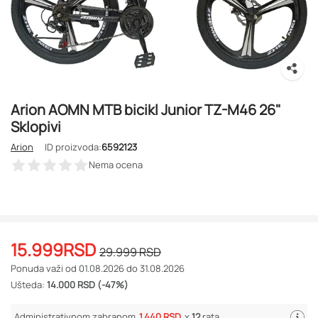
Arion AOMN MTB bicikl Junior TZ-M46 26"
Sklopivi
Arion
ID proizvoda:
6592123
Nema ocena
15.999
RSD
29.999
RSD
Ponuda važi od 01.08.2026 do 31.08.2026
Ušteda:
14.000 RSD (-47%)
Administrativnom zabranom
1.440 RSD
x
12
rata