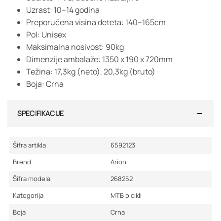
Uzrast: 10–14 godina
Preporučena visina deteta: 140–165cm
Pol: Unisex
Maksimalna nosivost: 90kg
Dimenzije ambalaže: 1350 x 190 x 720mm
Težina: 17,3kg (neto), 20,3kg (bruto)
Boja: Crna
SPECIFIKACIJE
Šifra artikla
6592123
Brend
Arion
Šifra modela
268252
Kategorija
MTB bicikli
Boja
Crna