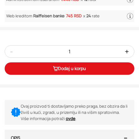
Web kreditom
Raiffeisen banke
745 RSD
x
24
rate
-
+
Dodaj u korpu
Ovaj proizvod ti dostavljamo preko praga, bez obzira da li
živiš u kući, zgradi, u prizemlju ili na višim spratovima.
Više informacija potraži
ovde
.
OPIS