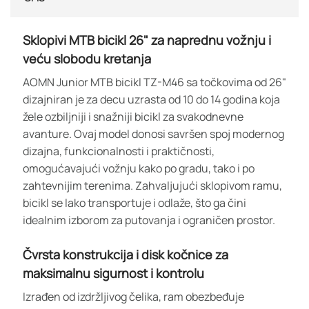
Sklopivi MTB bicikl 26" za naprednu vožnju i
veću slobodu kretanja
AOMN Junior MTB bicikl TZ-M46 sa točkovima od 26"
dizajniran je za decu uzrasta od 10 do 14 godina koja
žele ozbiljniji i snažniji bicikl za svakodnevne
avanture. Ovaj model donosi savršen spoj modernog
dizajna, funkcionalnosti i praktičnosti,
omogućavajući vožnju kako po gradu, tako i po
zahtevnijim terenima. Zahvaljujući sklopivom ramu,
bicikl se lako transportuje i odlaže, što ga čini
idealnim izborom za putovanja i ograničen prostor.
Čvrsta konstrukcija i disk kočnice za
maksimalnu sigurnost i kontrolu
Izrađen od izdržljivog čelika, ram obezbeđuje