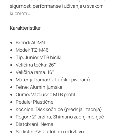
sigurnost, performanse i uživanje u svakom
kilometru.
Karakteristike:
Brend: AOMN
Model: TZ-M46
Tip: Junior MTB bicikl
Veličina točka: 26"
Veličina rama: 16"
Materijal rama: Čelik (sklopivi ram)
Felne: Aluminijumske
Gume: Vazdušne MTB profil
Pedale: Plastične
Kočnice: Disk kočnice (prednja i zadnja)
Pogon: 21 brzina, Shimano zadnji menjač
Blatobrani: Nema
Sedište: PVC, udobno i izdržljivo