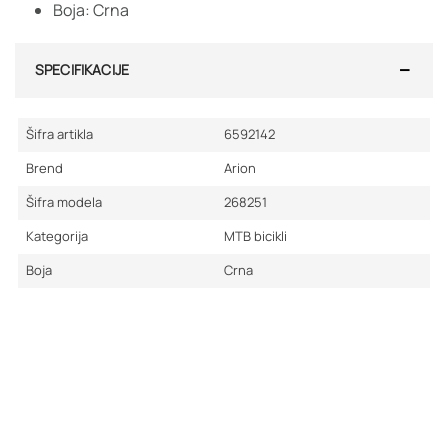
Boja: Crna
SPECIFIKACIJE
Šifra artikla
6592142
Brend
Arion
Šifra modela
268251
Kategorija
MTB bicikli
Boja
Crna