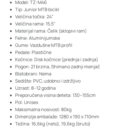
Model: TZ-M46
Tip: Junior MTB bicikl
Veličina točka: 24"
Veličina rama: 15,5"
Materijal rama: Čelik (sklopivi ram)
Felne: Aluminijumske
Gume: Vazdušne MTB profil
Pedale: Plastične
Kočnice: Disk kočnice (prednja i zadnja)
Pogon: 21 brzina, Shimano zadnji menjač
Blatobrani: Nema
Sedište: PVC, udobno i izdržljivo
Uzrast: 8–12 godina
Preporučena visina deteta: 130–155cm
Pol: Unisex
Maksimalna nosivost: 80kg
Dimenzije ambalaže: 1280 x 190 x 710mm
Težina: 16,6kg (neto), 19,6kg (bruto)