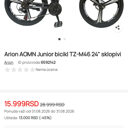
Arion AOMN Junior bicikl TZ-M46 24" sklopivi
Arion
ID proizvoda:
6592142
Nema ocena
15.999
RSD
28.999
RSD
Ponuda važi od 01.08.2026 do 31.08.2026
Ušteda:
13.000 RSD (-45%)