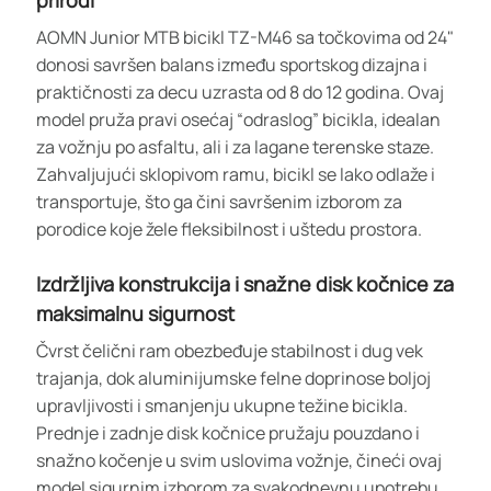
AOMN Junior MTB bicikl TZ-M46 sa točkovima od 24"
donosi savršen balans između sportskog dizajna i
praktičnosti za decu uzrasta od 8 do 12 godina. Ovaj
model pruža pravi osećaj “odraslog” bicikla, idealan
za vožnju po asfaltu, ali i za lagane terenske staze.
Zahvaljujući sklopivom ramu, bicikl se lako odlaže i
transportuje, što ga čini savršenim izborom za
porodice koje žele fleksibilnost i uštedu prostora.
Izdržljiva konstrukcija i snažne disk kočnice za
maksimalnu sigurnost
Čvrst čelični ram obezbeđuje stabilnost i dug vek
trajanja, dok aluminijumske felne doprinose boljoj
upravljivosti i smanjenju ukupne težine bicikla.
Prednje i zadnje disk kočnice pružaju pouzdano i
snažno kočenje u svim uslovima vožnje, čineći ovaj
model sigurnim izborom za svakodnevnu upotrebu.