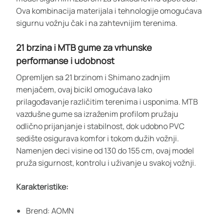
Ova kombinacija materijala i tehnologije omogućava
sigurnu vožnju čak i na zahtevnijim terenima.
21 brzina i MTB gume za vrhunske
performanse i udobnost
Opremljen sa 21 brzinom i Shimano zadnjim
menjačem, ovaj bicikl omogućava lako
prilagođavanje različitim terenima i usponima. MTB
vazdušne gume sa izraženim profilom pružaju
odlično prijanjanje i stabilnost, dok udobno PVC
sedište osigurava komfor i tokom dužih vožnji.
Namenjen deci visine od 130 do 155 cm, ovaj model
pruža sigurnost, kontrolu i uživanje u svakoj vožnji.
Karakteristike:
Brend: AOMN