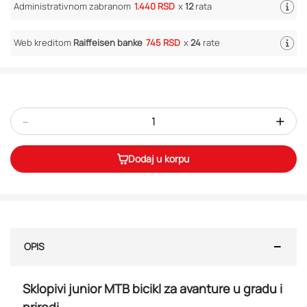
Administrativnom zabranom
1.440 RSD
x
12
rata
Web kreditom
Raiffeisen banke
745 RSD
x
24
rate
-
+
Dodaj u korpu
OPIS
Sklopivi junior MTB bicikl za avanture u gradu i
prirodi