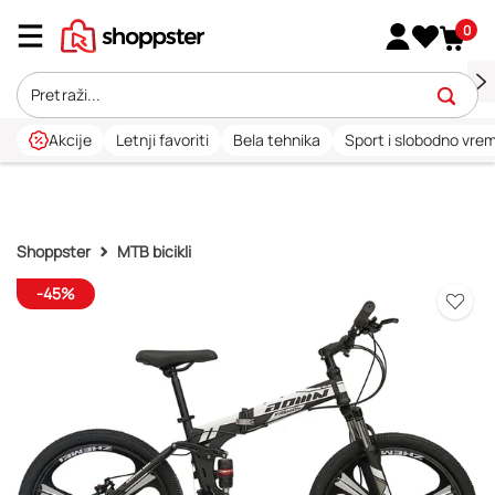
0
Akcije
Letnji favoriti
Bela tehnika
Sport i slobodno vre
Shoppster
MTB bicikli
-45%