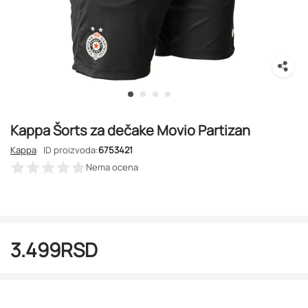
Kappa Šorts za dečake Movio Partizan
Kappa
ID proizvoda:
6753421
Nema ocena
3.499
RSD