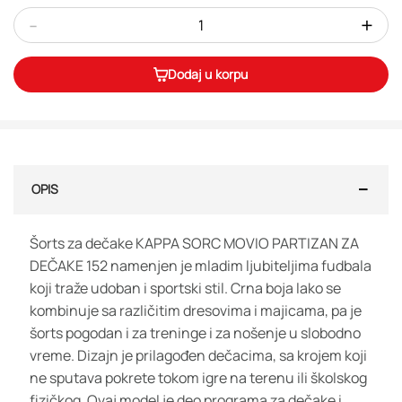
-
+
Dodaj u korpu
OPIS
Šorts za dečake KAPPA SORC MOVIO PARTIZAN ZA
DEČAKE 152 namenjen je mladim ljubiteljima fudbala
koji traže udoban i sportski stil. Crna boja lako se
kombinuje sa različitim dresovima i majicama, pa je
šorts pogodan i za treninge i za nošenje u slobodno
vreme. Dizajn je prilagođen dečacima, sa krojem koji
ne sputava pokrete tokom igre na terenu ili školskog
fizičkog. Ovaj model je deo programa za dečake i