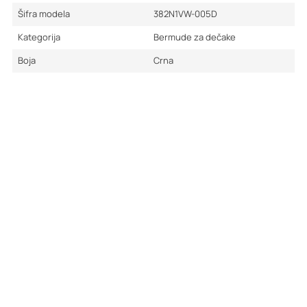
Šifra modela
382N1VW-005D
Kategorija
Bermude za dečake
Boja
Crna