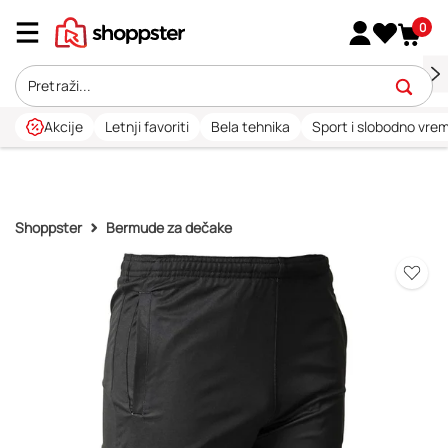
0
Akcije
Letnji favoriti
Bela tehnika
Sport i slobodno vre
Shoppster
Bermude za dečake