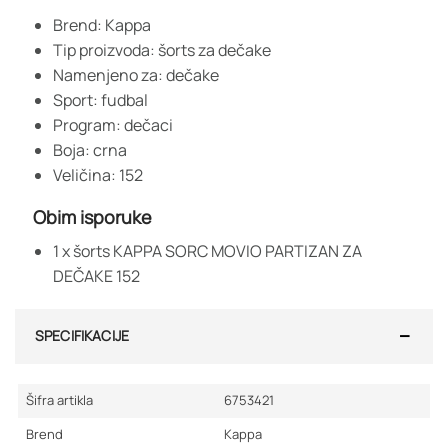
Brend: Kappa
Tip proizvoda: šorts za dečake
Namenjeno za: dečake
Sport: fudbal
Program: dečaci
Boja: crna
Veličina: 152
Obim isporuke
1 x šorts KAPPA SORC MOVIO PARTIZAN ZA
DEČAKE 152
SPECIFIKACIJE
Šifra artikla
6753421
Brend
Kappa