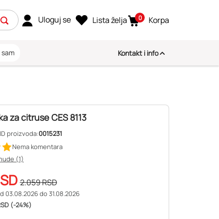
0
Uloguj se
Lista želja
Korpa
i sam
Kontakt i info
ka za citruse CES 8113
ID proizvoda:
0015231
Nema komentara
nude (1)
SD
2.059
RSD
d 03.08.2026 do 31.08.2026
RSD (-24%)