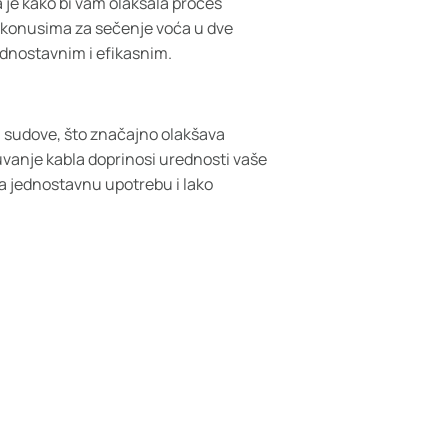
a je kako bi vam olakšala proces
i konusima za sečenje voća u dve
jednostavnim i efikasnim.
za sudove, što značajno olakšava
uvanje kabla doprinosi urednosti vaše
 za jednostavnu upotrebu i lako