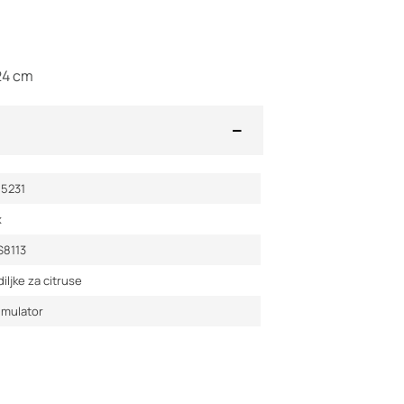
 24 cm
15231
x
S8113
iljke za citruse
umulator