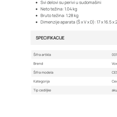
Svi delovi su perivi u sudomašini
Neto težina: 1.04 kg
Bruto težina: 1.28 kg
Dimenzije aparata (Š x V x D): 17 x 16.5 x
SPECIFIKACIJE
Šifra artikla
00
Brend
Vo
Šifra modela
CE
Kategorija
Ced
Tip cediljke
ak