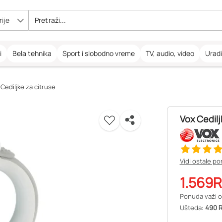
ije
i
Bela tehnika
Sport i slobodno vreme
TV, audio, video
Urad
Cediljke za citruse
Vox Cedilj
Vidi ostale po
1.569
R
Ponuda važi o
Ušteda:
490 