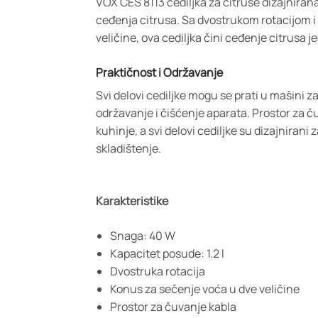
VOX CES 8113 cediljka za citruse dizajniran
ceđenja citrusa. Sa dvostrukom rotacijom 
veličine, ova cediljka čini ceđenje citrusa 
Praktičnost i Održavanje
Svi delovi cediljke mogu se prati u mašini 
održavanje i čišćenje aparata. Prostor za č
kuhinje, a svi delovi cediljke su dizajnirani
skladištenje.
Karakteristike
Snaga: 40 W
Kapacitet posude: 1.2 l
Dvostruka rotacija
Konus za sečenje voća u dve veličine
Prostor za čuvanje kabla