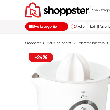
Sve kategor
Sve kategorije
Akcije
Letnji favorit
Shoppster
Mali kućni aparati
Priprema napitaka
-24%