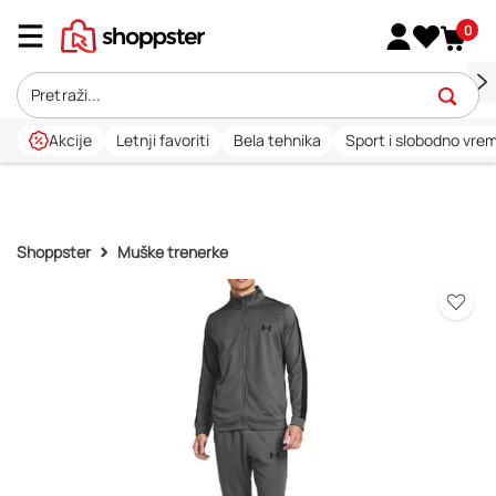
0
Akcije
Letnji favoriti
Bela tehnika
Sport i slobodno vre
Shoppster
Muške trenerke