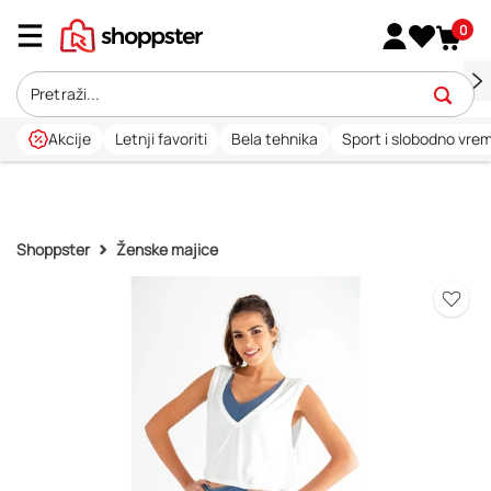
0
Akcije
Letnji favoriti
Bela tehnika
Sport i slobodno vre
Shoppster
Ženske majice