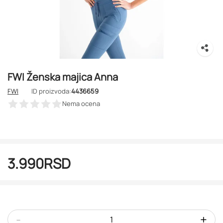
FWI Ženska majica Anna
FWI
ID proizvoda:
4436659
Nema ocena
3.990
RSD
-
+