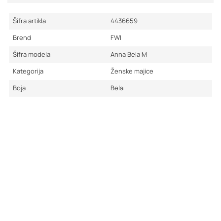
Šifra artikla
4436659
Brend
FWI
Šifra modela
Anna Bela M
Kategorija
Ženske majice
Boja
Bela