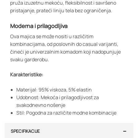
pruža izuzetnu mekoću, fleksibilnost i savršeno
pristajanje, prateći liniju tela bez ograničenja.
Moderna i prilagodljiva
Ova majica se može nositi u različitim
kombinacijama, od poslovnih do casual varijanti,
čineći je univerzalnim komadom koji nadopunjuje
svaku garderobu.
Karakteristike:
Materijal: 95% viskoza, 5% elastin
Udobnost: Mekoća i prilagodljivost za
svakodnevno nošenje
Stil: Pogodna za različite modne kombinacije
SPECIFIKACIJE