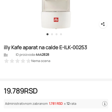
illy Kafe aparat na calde E-ILK-00253
Illy
ID proizvoda:
4442828
Nema ocena
19.789
RSD
Administrativnom zabranom
1.781 RSD
x
12
rata