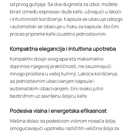
od prvog gutljaja. Sa dva dugmeta za izbor, možete
birati između espressa i duže kafe, uživajući u lakoći
i intuitivnosti korišćenja. Kapsula se ubacuje odozgo
i automatski se izbacuje u fioku za kapsule, što čini
proces pripreme kafe izuzetno jednostavnim.
Kompaktna elegancija i intuitivna upotreba
Kompaktni dizajn ovog aparata maksimalno
doprinosi njegovoj praktičnosti, ne zauzimajući
mnogo prostora u vašoj kuhinji. Lakoća korišćenja,
sa jednostavnim ubacivanjem kapsule i
automatskim izbacivanjem, čini svako jutro
bezbrižnim uz savršenu šoljicu kafe.
Podesiva visina i energetska efikasnost
Mašina dolazi sa podesivom visinom nosača šolje,
omogućavajući upotrebu različitih veličina šolja za