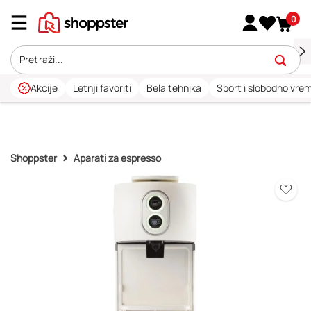
0
Akcije
Letnji favoriti
Bela tehnika
Sport i slobodno vre
Shoppster
Aparati za espresso