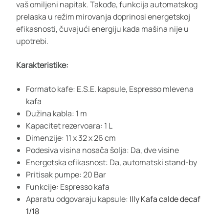
vaš omiljeni napitak. Takođe, funkcija automatskog
prelaska u režim mirovanja doprinosi energetskoj
efikasnosti, čuvajući energiju kada mašina nije u
upotrebi.
Karakteristike:
Formato kafe: E.S.E. kapsule, Espresso mlevena
kafa
Dužina kabla: 1 m
Kapacitet rezervoara: 1 L
Dimenzije: 11 x 32 x 26 cm
Podesiva visina nosača šolja: Da, dve visine
Energetska efikasnost: Da, automatski stand-by
Pritisak pumpe: 20 Bar
Funkcije: Espresso kafa
Aparatu odgovaraju kapsule:
Illy Kafa calde decaf
1/18