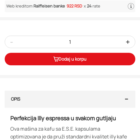
Web kreditom
Raiffeisen banke
922 RSD
x
24
rate
-
+
Dodaj u korpu
OPIS
Perfekcija Illy espressa u svakom gutljaju
Ova mašina za kafu sa E.S.E. kapsulama
optimizovana je da pruži standardni kvalitet illy kafe