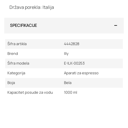
Država porekla: Italija
SPECIFIKACIJE
Šifra artikla
4442828
Brend
Illy
Šifra modela
E-ILK-00253
Kategorija
Aparati za espresso
Boja
Bela
Kapacitet posude za vodu
1000
ml